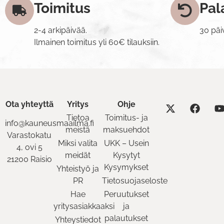
Toimitus
Pal
2-4 arkipäivää.
30 päi
Ilmainen toimitus yli 60€ tilauksiin.
Ota yhteyttä
Yritys
Ohje
Tietoa
Toimitus- ja
info@kauneusmaailma.fi
meistä
maksuehdot
Varastokatu
Miksi valita
UKK – Usein
4, ovi 5
meidät
Kysytyt
21200 Raisio
Kysymykset
Yhteistyö ja
PR
Tietosuojaseloste
Hae
Peruutukset
yritysasiakkaaksi
ja
palautukset
Yhteystiedot