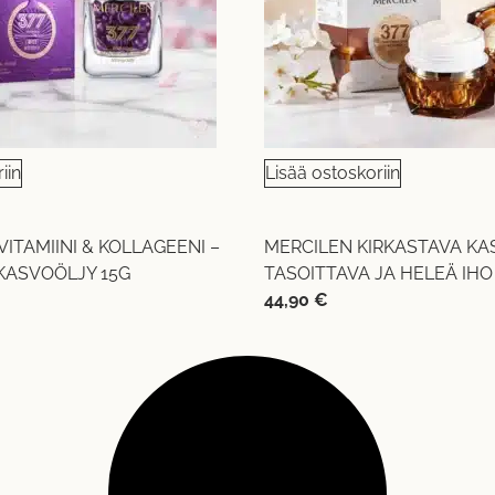
iin
Lisää ostoskoriin
ITAMIINI & KOLLAGEENI –
MERCILEN KIRKASTAVA KA
KASVOÖLJY 15G
TASOITTAVA JA HELEÄ IHO
44,90
€