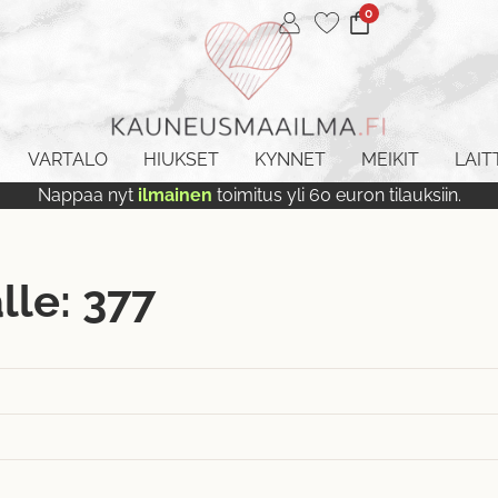
0
VARTALO
HIUKSET
KYNNET
MEIKIT
LAIT
Nappaa nyt
ilmainen
toimitus yli 60 euron tilauksiin.
le: 377