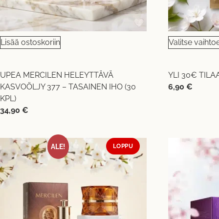
Lisää ostoskoriin
Valitse vaihto
UPEA MERCILEN HELEYTTÄVÄ
YLI 30€ TIL
KASVOÖLJY 377 – TASAINEN IHO (30
6,90
€
KPL)
34,90
€
ALE!
LOPPU