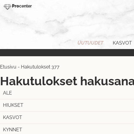
Pro
center
UUTUUDET
KASVOT
Etusivu
-
Hakutulokset 377
Hakutulokset hakusanal
ALE
HIUKSET
KASVOT
KYNNET