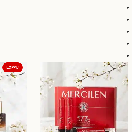
▾
▾
▾
▾
▾
LOPPU