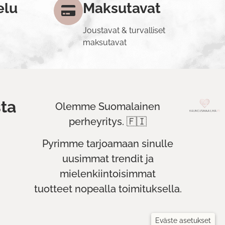
elu
Maksutavat
Joustavat & turvalliset
maksutavat
ta
Olemme Suomalainen
perheyritys. 🇫🇮
Pyrimme tarjoamaan sinulle
uusimmat trendit ja
mielenkiintoisimmat
tuotteet nopealla toimituksella.
Eväste asetukset