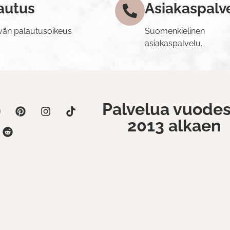
autus
Asiakaspalv
vän palautusoikeus
Suomenkielinen
asiakaspalvelu.
Palvelua vuodes
2013 alkaen