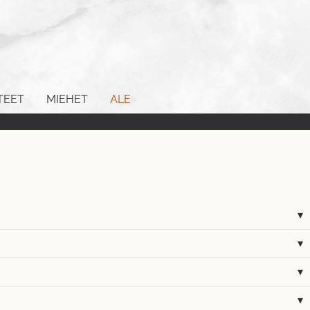
TEET
MIEHET
ALE
▾
▾
▾
▾