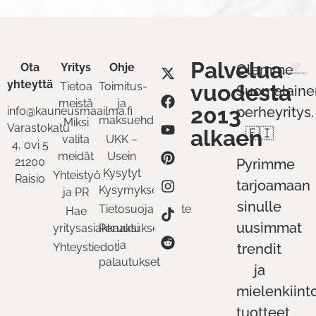
Palvelua
Ota
Yritys
Ohje
Olemme
yhteyttä
Tietoa
Toimitus-
vuodesta
Suomalaine
meistä
ja
2013
perheyritys.
info@kauneusmaailma.fi
maksuehdot
Miksi
Varastokatu
alkaen
🇫🇮
valita
UKK –
4, ovi 5
meidät
Usein
21200
Pyrimme
Kysytyt
Yhteistyö
Raisio
tarjoamaan
Kysymykset
ja PR
sinulle
Tietosuojaseloste
Hae
uusimmat
yritysasiakkaaksi
Peruutukset
ja
Yhteystiedot
trendit
palautukset
ja
mielenkiint
tuotteet