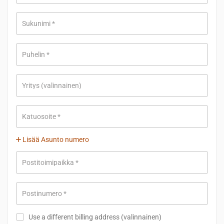
Sukunimi
*
Puhelin
*
Yritys
(valinnainen)
Katuosoite
*
Lisää Asunto numero
Postitoimipaikka
*
Postinumero
*
Use a different billing address
(valinnainen)