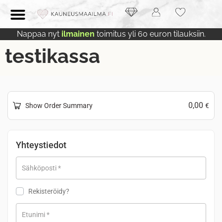
Nappaa nyt
ilmainen
toimitus yli 60 euron tilauksiin.
testikassa
0,00
Show Order Summary
€
Yhteystiedot
Sähköposti
*
Rekisteröidy?
Etunimi
*