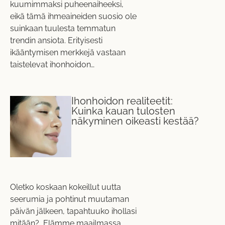
kuumimmaksi puheenaiheeksi,
eikä tämä ihmeaineiden suosio ole
suinkaan tuulesta temmatun
trendin ansiota. Erityisesti
ikääntymisen merkkejä vastaan
taistelevat ihonhoidon…
Ihonhoidon realiteetit:
Kuinka kauan tulosten
näkyminen oikeasti kestää?
Oletko koskaan kokeillut uutta
seerumia ja pohtinut muutaman
päivän jälkeen, tapahtuuko ihollasi
mitään? Elämme maailmassa,