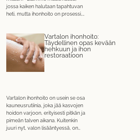
jossa kaiken halutaan tapahtuvan
heti, mutta ihonhoito on prosessi,…
Vartalon ihonhoito:
Täydellinen opas kevään
hehkuun ja ihon
restoraatioon
Vartalon ihonhoito on usein se osa
kauneusrutiinia, joka jää kasvojen
hoidon varjoon, erityisesti pitkän ja
pimeän talven aikana. Kuitenkin
juuri nyt, valon lisääntyessä, on…