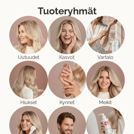
Tuoteryhmät
Ihastuttavat
Mercilen
uutuustuotteet
saapuneet
TILAA TÄSTÄ
Uutuudet
Kasvot
Vartalo
Hiukset
Kynnet
Meikit