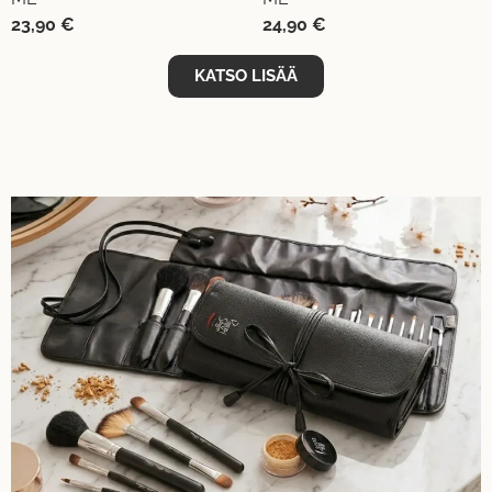
23,90
€
24,90
€
KATSO LISÄÄ