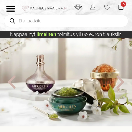
0
Nappaa nyt
ilmainen
toimitus yli 60 euron tilauksiin.