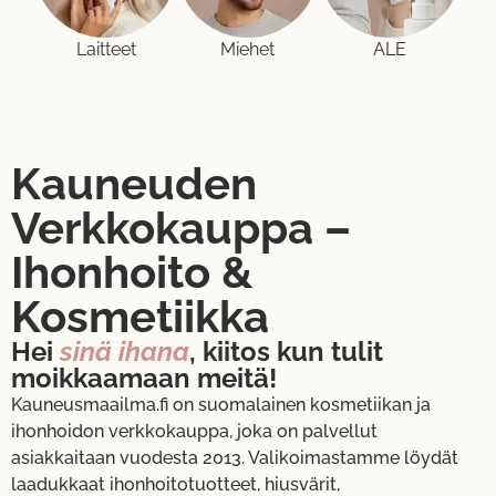
Laitteet
Miehet
ALE
Kauneuden
Verkkokauppa –
Ihonhoito &
Kosmetiikka
Hei
sinä ihana
, kiitos kun tulit
moikkaamaan meitä!
Kauneusmaailma.fi on suomalainen kosmetiikan ja
ihonhoidon verkkokauppa, joka on palvellut
asiakkaitaan vuodesta 2013. Valikoimastamme löydät
laadukkaat ihonhoitotuotteet, hiusvärit,