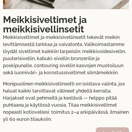
Meikkisiveltimet ja
meikkisivellinsetit
Meikkisiveltimet ja meikkisivellinsetit tekevät meikin
levittämisestä tarkkaa ja vaivatonta. Valikoimastamme
löydät siveltimet kaikkiin tarpeisiin: meikkivoidesivellin,
puuterisivellin, kabuki-sivellin bronzerille ja
poskipunalle, contouring sivellin kasvojen muotoiluun
sekä luomiväri- ja korostussiveltimet silmämeikkiin.
Monipuolinen meikkisivellinsetti on loistava valinta, jos
haluat kaikki tarvittavat välineet yhdellä kerralla.
Harjakset ovat pehmeitä ja kestäviä — helppo pitää
puhtaana ja käytössä vuosia. Tilaa meikkisiveltimet
nopeasti kotiovellesi: toimitus 2–4 arkipäivässä, ilmainen
yli 60 euron tilauksiin.