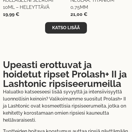
KOLLAGEENI SEERUMI
NEULAA, TITANIUM
10ML – HELEYTTÄVÄ
0,75MM
19,99
€
21,00
€
KATSO LISÄÄ
Upeasti erottuvat ja
hoidetut ripset Prolash+ II ja
Lashtonic ripsiseerumeilla
Haluatko katseeseesi lisää syvyyttä ja intensiivisyyttä
luonnollisin keinoin? Valikoimamme suositut Prolash+ II
ja Lashtonic ovat kosmeettisia ripsiseerumeita, jotka on
kehitetty korostamaan omien ripsiesi kauneutta
hellävaraisesti.
Tuotteiden hoitava koostumus auttaa ripsiä näyttämään