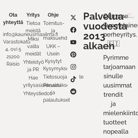
Palvelua
Ota
Yritys
Ohje
Olemme
yhteyttä
Tietoa
Toimitus-
vuodesta
Suomalaine
meistä
ja
2013
perheyritys.
info@kauneusmaailma.fi
maksuehdot
Miksi
Varastokatu
alkaen
🇫🇮
valita
UKK –
4, ovi 5
meidät
Usein
21200
Pyrimme
Kysytyt
Yhteistyö
Raisio
tarjoamaan
Kysymykset
ja PR
sinulle
Tietosuojaseloste
Hae
uusimmat
yritysasiakkaaksi
Peruutukset
ja
Yhteystiedot
trendit
palautukset
ja
mielenkiint
tuotteet
nopealla