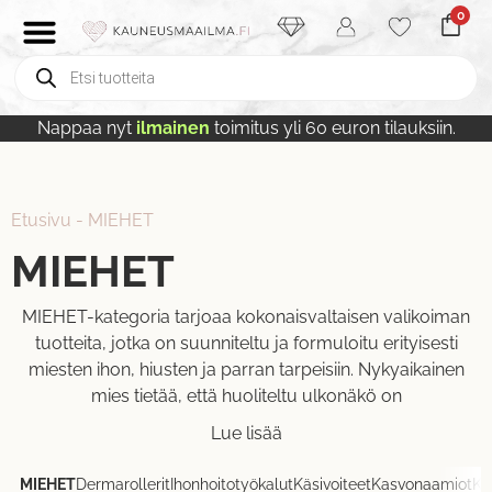
0
Nappaa nyt
ilmainen
toimitus yli 60 euron tilauksiin.
Etusivu
-
MIEHET
MIEHET
MIEHET-kategoria tarjoaa kokonaisvaltaisen valikoiman
tuotteita, jotka on suunniteltu ja formuloitu erityisesti
miesten ihon, hiusten ja parran tarpeisiin. Nykyaikainen
mies tietää, että huoliteltu ulkonäkö on
Lue lisää
MIEHET
Dermarollerit
Ihonhoitotyökalut
Käsivoiteet
Kasvonaamiot
Ka