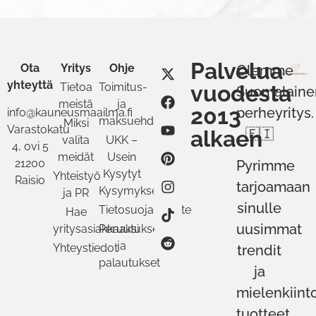
Palvelua
Ota
Yritys
Ohje
Olemme
yhteyttä
Tietoa
Toimitus-
vuodesta
Suomalaine
meistä
ja
2013
perheyritys.
info@kauneusmaailma.fi
maksuehdot
Miksi
Varastokatu
alkaen
🇫🇮
valita
UKK –
4, ovi 5
meidät
Usein
21200
Pyrimme
Kysytyt
Yhteistyö
Raisio
tarjoamaan
Kysymykset
ja PR
sinulle
Tietosuojaseloste
Hae
uusimmat
yritysasiakkaaksi
Peruutukset
ja
Yhteystiedot
trendit
palautukset
ja
mielenkiint
tuotteet