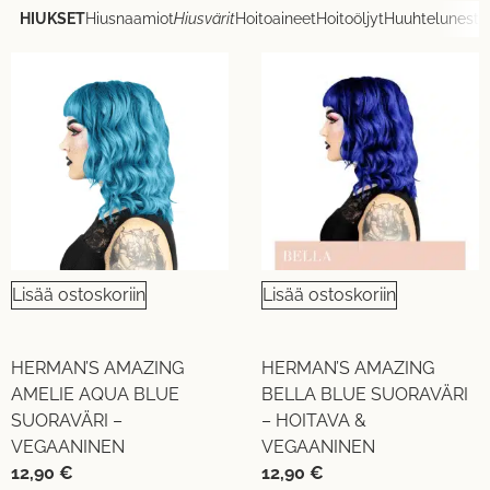
HIUKSET
Hiusnaamiot
Hiusvärit
Hoitoaineet
Hoitoöljyt
Huuhteluneste
Lisää ostoskoriin
Lisää ostoskoriin
HERMAN’S AMAZING
HERMAN’S AMAZING
AMELIE AQUA BLUE
BELLA BLUE SUORAVÄRI
SUORAVÄRI –
– HOITAVA &
VEGAANINEN
VEGAANINEN
12,90
€
12,90
€