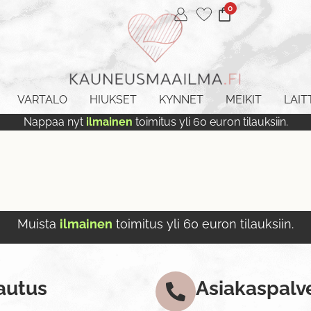
0
VARTALO
HIUKSET
KYNNET
MEIKIT
LAIT
Nappaa nyt
ilmainen
toimitus yli 60 euron tilauksiin.
Muista
ilmainen
toimitus yli 60 euron tilauksiin.
autus
Asiakaspalv