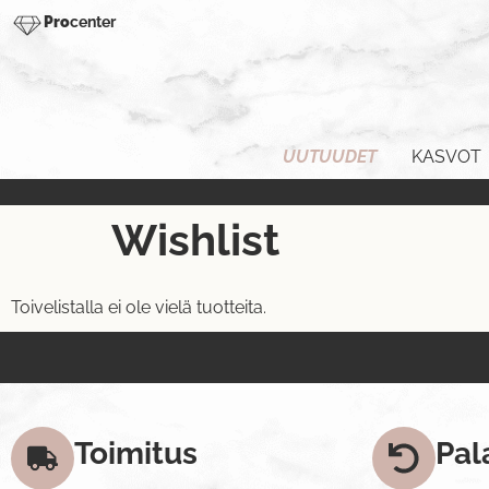
Pro
center
UUTUUDET
KASVOT
Wishlist
Toivelistalla ei ole vielä tuotteita.
Toimitus
Pal