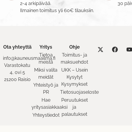
2-4 arkipäivää.
30 päi
Ilmainen toimitus yli 60€ tilauksiin.
Ota yhteyttä
Yritys
Ohje
Tietoa
Toimitus- ja
info@kauneusmaailma.fi
meistä
maksuehdot
Varastokatu
Miksi valita
UKK – Usein
4, ovi 5
meidät
Kysytyt
21200 Raisio
Kysymykset
Yhteistyö ja
PR
Tietosuojaseloste
Hae
Peruutukset
yritysasiakkaaksi
ja
palautukset
Yhteystiedot