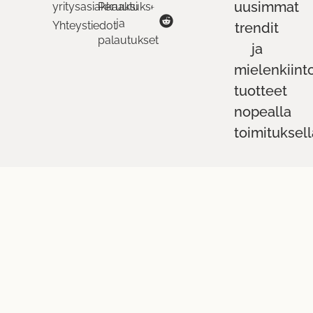
uusimmat
yritysasiakkaaksi
Peruutukset
ja
Yhteystiedot
trendit
palautukset
ja
mielenkiint
tuotteet
nopealla
toimituksell