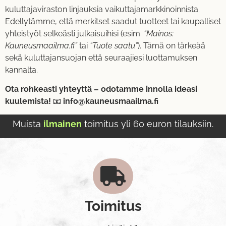
kuluttajaviraston linjauksia vaikuttajamarkkinoinnista.
Edellytämme, että merkitset saadut tuotteet tai kaupalliset
yhteistyöt selkeästi julkaisuihisi (esim.
“Mainos:
Kauneusmaailma.fi”
tai
“Tuote saatu”
). Tämä on tärkeää
sekä kuluttajansuojan että seuraajiesi luottamuksen
kannalta.
Ota rohkeasti yhteyttä – odotamme innolla ideasi
kuulemista!
📧
info@kauneusmaailma.fi
Muista
ilmainen
toimitus yli 60 euron tilauksiin.
Toimitus