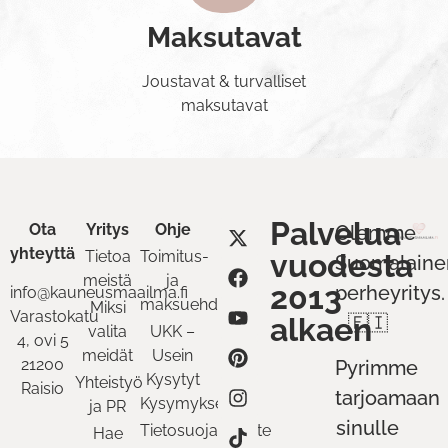
Maksutavat
Joustavat & turvalliset
maksutavat
Palvelua
Ota
Yritys
Ohje
Olemme
yhteyttä
Tietoa
Toimitus-
vuodesta
Suomalaine
meistä
ja
2013
perheyritys.
info@kauneusmaailma.fi
maksuehdot
Miksi
Varastokatu
alkaen
🇫🇮
valita
UKK –
4, ovi 5
meidät
Usein
21200
Pyrimme
Kysytyt
Yhteistyö
Raisio
tarjoamaan
Kysymykset
ja PR
sinulle
Tietosuojaseloste
Hae