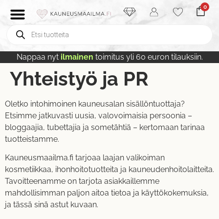
0
Nappaa nyt
ilmainen
toimitus yli 60 euron tilauksiin.
Yhteistyö ja PR
Oletko intohimoinen kauneusalan sisällöntuottaja?
Etsimme jatkuvasti uusia, valovoimaisia persoonia –
bloggaajia, tubettajia ja sometähtiä – kertomaan tarinaa
tuotteistamme.
Kauneusmaailma.fi tarjoaa laajan valikoiman
kosmetiikkaa, ihonhoitotuotteita ja kauneudenhoitolaitteita.
Tavoitteenamme on tarjota asiakkaillemme
mahdollisimman paljon aitoa tietoa ja käyttökokemuksia,
ja tässä sinä astut kuvaan.