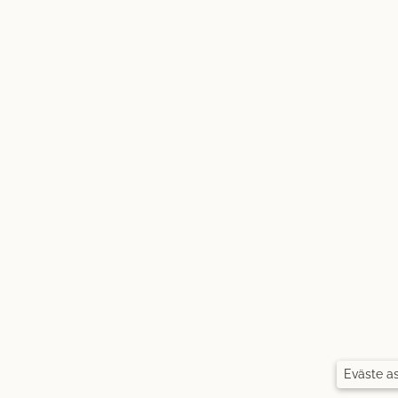
Eväste a