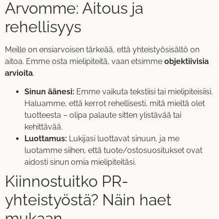
Arvomme: Aitous ja
rehellisyys
Meille on ensiarvoisen tärkeää, että yhteistyösisältö on
aitoa. Emme osta mielipiteitä, vaan etsimme
objektiivisia
arvioita
.
Sinun äänesi:
Emme vaikuta tekstiisi tai mielipiteisiisi.
Haluamme, että kerrot rehellisesti, mitä mieltä olet
tuotteesta – olipa palaute sitten ylistävää tai
kehittävää.
Luottamus:
Lukijasi luottavat sinuun, ja me
luotamme siihen, että tuote/ostosuositukset ovat
aidosti sinun omia mielipiteitäsi.
Kiinnostuitko PR-
yhteistyöstä? Näin haet
mukaan