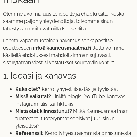
Olemme avoimia uusille ideoille ja ehdotuksille. Koska
saamme paljon yhteydenottoja, toivomme sinun
lähestyvän meitä valmiilla konseptilla.
Lähetä vapaamuotoinen hakemus sähköpostitse
osoitteeseen
info@kauneusmaailma.fi
. Jotta voimme
käsitellä ehdotuksesi mahdollisimman sujuvasti,
sisällytäthän viestiisi vastaukset seuraaviin kohtiin:
1. Ideasi ja kanavasi
Kuka olet?
Kerro lyhyesti itsestäsi ja tyylistäsi.
Missä vaikutat?
Linkitä blogisi, YouTube-kanavasi,
Instagram-tilisi tai TikTokisi.
Mistä olet kiinnostunut?
Mitkä Kauneusmaailman
tuotteet tai tuoteryhmät sopisivat juuri sinun
yleisöllesi?
Referenssit:
Kerro lyhyesti aiemmista onnistuneista