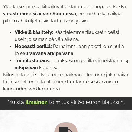
Yksi tärkeimmistä kilpailuvalteistamme on nopeus. Koska
varastomme sijaitsee Suomessa
, emme hukkaa aikaa
pitkiin rahtikuljetuksiin tai tulliselvityksiin.
Vikkelä käsittely:
Käsittelemme tilaukset ripeästi,
usein jo saman päivän aikana.
Nopeasti perillä:
Parhaimmillaan paketti on sinulla
jo
seuraavana arkipäivänä
.
Toimituslupaus:
Tilauksesi on perillä viimeistään
1–4
arkipäivän
kuluessa.
Kiitos, että valitsit Kauneusmaailman – teemme joka päivä
töitä sen eteen, että olisimme luottamuksesi arvoinen
kauneuden verkkokauppa.
Muista
ilmainen
toimitus yli 60 euron tilauksiin.