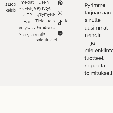
meidät
Usein
21200
Pyrimme
Kysytyt
Yhteistyö
Raisio
tarjoamaan
Kysymykset
ja PR
sinulle
Tietosuojaseloste
Hae
uusimmat
yritysasiakkaaksi
Peruutukset
ja
Yhteystiedot
trendit
palautukset
ja
mielenkiint
tuotteet
nopealla
toimituksell