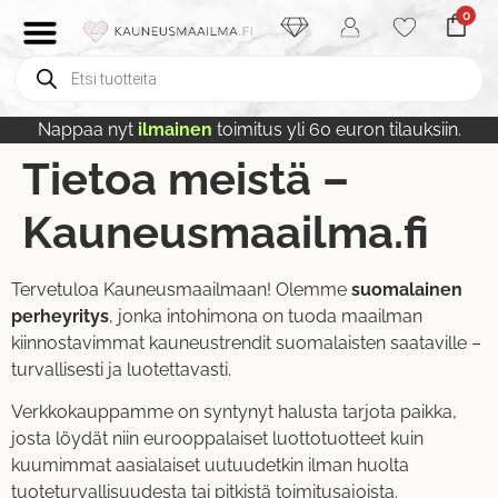
0
Nappaa nyt
ilmainen
toimitus yli 60 euron tilauksiin.
Tietoa meistä –
Kauneusmaailma.fi
Tervetuloa Kauneusmaailmaan! Olemme
suomalainen
perheyritys
, jonka intohimona on tuoda maailman
kiinnostavimmat kauneustrendit suomalaisten saataville –
turvallisesti ja luotettavasti.
Verkkokauppamme on syntynyt halusta tarjota paikka,
josta löydät niin eurooppalaiset luottotuotteet kuin
kuumimmat aasialaiset uutuudetkin ilman huolta
tuoteturvallisuudesta tai pitkistä toimitusajoista.