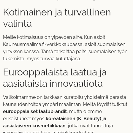
Kotimainen ja turvallinen
valinta
Meille kotimaisuus on ylpeyden aihe. Kun asioit
Kauneusmaailma.fi-verkkokaupassa, asioit suomalaisen
yrityksen kanssa. Tämä tarkoittaa paitsi suomalaisen työn
tukemista, myös turvaa kuluttajana.
Eurooppalaista laatua ja
aasialaista innovaatiota
Valikoimamme on tarkkaan kuratoitu yhdistelmä parasta
kauneudenhoitoa ympäri maailman. Meiltä löydät tutkitut
eurooppalaiset laatubrändit
, mutta olemme
erikoistuneet myös
korealaiseen (K-Beauty) ja
aasialaiseen kosmetiikkaan
, jotka ovat tunnettuja
innovatiivisuudestaan ja tehokkuudestaan.