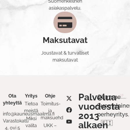
Suomenkielinen
asiakaspalvelu.
Maksutavat
Joustavat & turvalliset
maksutavat
Palvelua
Ota
Yritys
Ohje
Olemme
yhteyttä
Tietoa
Toimitus-
vuodesta
Suomalaine
meistä
ja
2013
perheyritys.
info@kauneusmaailma.fi
maksuehdot
Miksi
Varastokatu
alkaen
🇫🇮
valita
UKK –
4, ovi 5