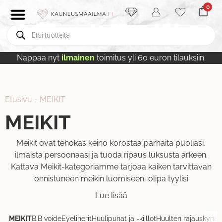
0
Nappaa nyt
ilmainen
toimitus yli 60 euron tilauksiin.
Etusivu
-
MEIKIT
MEIKIT
Meikit ovat tehokas keino korostaa parhaita puoliasi,
ilmaista persoonaasi ja tuoda ripaus luksusta arkeen.
Kattava Meikit-kategoriamme tarjoaa kaiken tarvittavan
onnistuneen meikin luomiseen, olipa tyylisi
Lue lisää
MEIKIT
B.B voide
Eyelinerit
Huulipunat ja -kiillot
Huulten rajauskynät