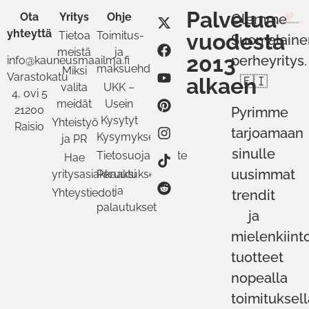
Palvelua
Ota
Yritys
Ohje
Olemme
yhteyttä
Tietoa
Toimitus-
vuodesta
Suomalaine
meistä
ja
2013
perheyritys.
info@kauneusmaailma.fi
maksuehdot
Miksi
Varastokatu
alkaen
🇫🇮
valita
UKK –
4, ovi 5
meidät
Usein
21200
Pyrimme
Kysytyt
Yhteistyö
Raisio
tarjoamaan
Kysymykset
ja PR
sinulle
Tietosuojaseloste
Hae
uusimmat
yritysasiakkaaksi
Peruutukset
ja
Yhteystiedot
trendit
palautukset
ja
mielenkiint
tuotteet
nopealla
toimituksell