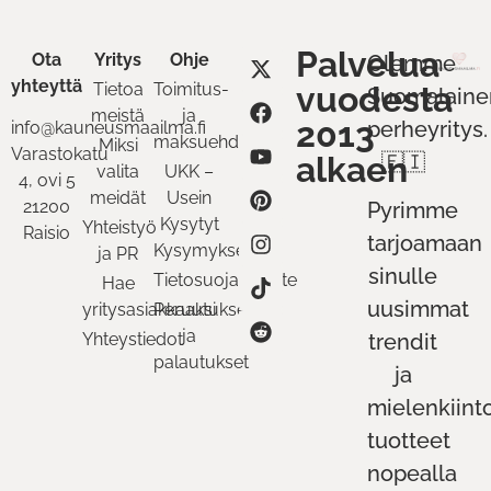
Palvelua
Ota
Yritys
Ohje
Olemme
yhteyttä
Tietoa
Toimitus-
vuodesta
Suomalaine
meistä
ja
2013
perheyritys.
info@kauneusmaailma.fi
maksuehdot
Miksi
Varastokatu
alkaen
🇫🇮
valita
UKK –
4, ovi 5
meidät
Usein
21200
Pyrimme
Kysytyt
Yhteistyö
Raisio
tarjoamaan
Kysymykset
ja PR
sinulle
Tietosuojaseloste
Hae
uusimmat
yritysasiakkaaksi
Peruutukset
ja
Yhteystiedot
trendit
palautukset
ja
mielenkiint
tuotteet
nopealla