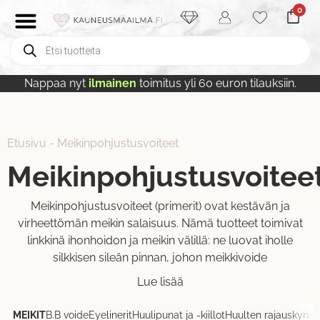
0
Nappaa nyt
ilmainen
toimitus yli 60 euron tilauksiin.
Etusivu
-
Meikinpohjustusvoiteet
Meikinpohjustusvoitee
Meikinpohjustusvoiteet (primerit) ovat kestävän ja
virheettömän meikin salaisuus. Nämä tuotteet toimivat
linkkinä ihonhoidon ja meikin välillä: ne luovat iholle
silkkisen sileän pinnan, johon meikkivoide
Lue lisää
MEIKIT
B.B voide
Eyelinerit
Huulipunat ja -kiillot
Huulten rajauskynät