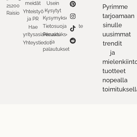
meidät
Usein
21200
Pyrimme
Kysytyt
Yhteistyö
Raisio
tarjoamaan
Kysymykset
ja PR
sinulle
Tietosuojaseloste
Hae
uusimmat
yritysasiakkaaksi
Peruutukset
ja
Yhteystiedot
trendit
palautukset
ja
mielenkiint
tuotteet
nopealla
toimituksell