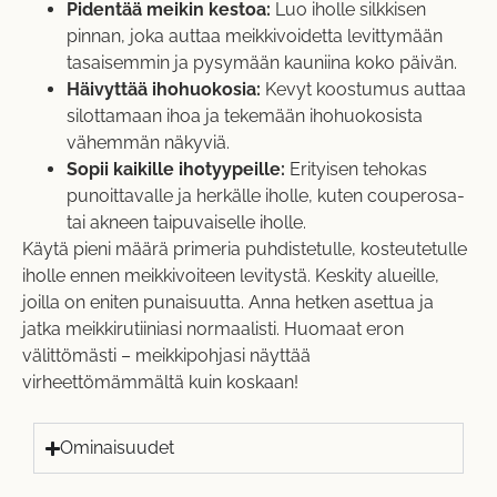
Pidentää meikin kestoa:
Luo iholle silkkisen
pinnan, joka auttaa meikkivoidetta levittymään
tasaisemmin ja pysymään kauniina koko päivän.
Häivyttää ihohuokosia:
Kevyt koostumus auttaa
silottamaan ihoa ja tekemään ihohuokosista
vähemmän näkyviä.
Sopii kaikille ihotyypeille:
Erityisen tehokas
punoittavalle ja herkälle iholle, kuten couperosa-
tai akneen taipuvaiselle iholle.
Käytä pieni määrä primeria puhdistetulle, kosteutetulle
iholle ennen meikkivoiteen levitystä. Keskity alueille,
joilla on eniten punaisuutta. Anna hetken asettua ja
jatka meikkirutiiniasi normaalisti. Huomaat eron
välittömästi – meikkipohjasi näyttää
virheettömämmältä kuin koskaan!
Ominaisuudet