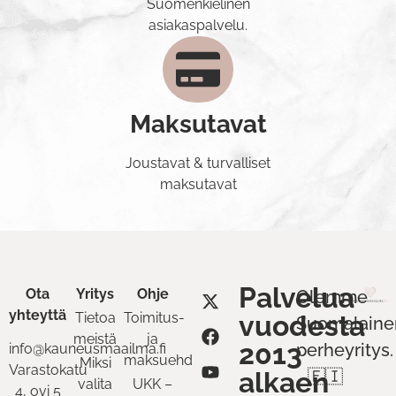
Suomenkielinen
asiakaspalvelu.
Maksutavat
Joustavat & turvalliset
maksutavat
Palvelua
Ota
Yritys
Ohje
Olemme
yhteyttä
Tietoa
Toimitus-
vuodesta
Suomalaine
meistä
ja
2013
perheyritys.
info@kauneusmaailma.fi
maksuehdot
Miksi
Varastokatu
alkaen
🇫🇮
valita
UKK –
4, ovi 5