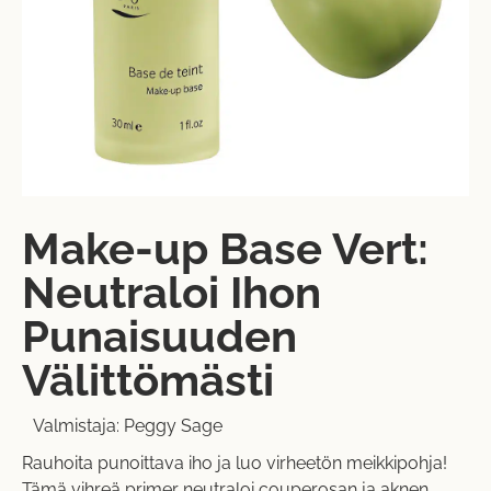
Make-up Base Vert:
Neutraloi Ihon
Punaisuuden
Välittömästi
Valmistaja:
Peggy Sage
Rauhoita punoittava iho ja luo virheetön meikkipohja!
Tämä vihreä primer neutraloi couperosan ja aknen