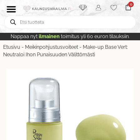
0
Nappaa nyt
ilmainen
toimitus yli 60 euron tilauksiin.
Etusivu
-
Meikinpohjustusvoiteet
-
Make-up Base Vert:
Neutraloi Ihon Punaisuuden Välittömästi