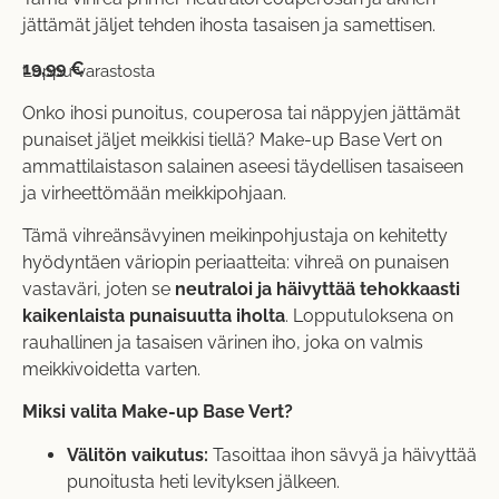
jättämät jäljet tehden ihosta tasaisen ja samettisen.
19,99
€
Loppu varastosta
Onko ihosi punoitus, couperosa tai näppyjen jättämät
punaiset jäljet meikkisi tiellä? Make-up Base Vert on
ammattilaistason salainen aseesi täydellisen tasaiseen
ja virheettömään meikkipohjaan.
Tämä vihreänsävyinen meikinpohjustaja on kehitetty
hyödyntäen väriopin periaatteita: vihreä on punaisen
vastaväri, joten se
neutraloi ja häivyttää tehokkaasti
kaikenlaista punaisuutta iholta
. Lopputuloksena on
rauhallinen ja tasaisen värinen iho, joka on valmis
meikkivoidetta varten.
Miksi valita Make-up Base Vert?
Välitön vaikutus:
Tasoittaa ihon sävyä ja häivyttää
punoitusta heti levityksen jälkeen.