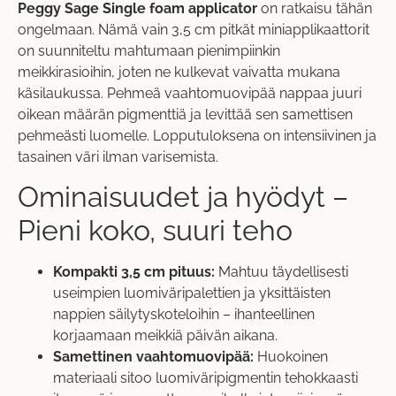
Peggy Sage Single foam applicator
on ratkaisu tähän
ongelmaan. Nämä vain 3,5 cm pitkät miniapplikaattorit
on suunniteltu mahtumaan pienimpiinkin
meikkirasioihin, joten ne kulkevat vaivatta mukana
käsilaukussa. Pehmeä vaahtomuovipää nappaa juuri
oikean määrän pigmenttiä ja levittää sen samettisen
pehmeästi luomelle. Lopputuloksena on intensiivinen ja
tasainen väri ilman varisemista.
Ominaisuudet ja hyödyt –
Pieni koko, suuri teho
Kompakti 3,5 cm pituus:
Mahtuu täydellisesti
useimpien luomiväripalettien ja yksittäisten
nappien säilytyskoteloihin – ihanteellinen
korjaamaan meikkiä päivän aikana.
Samettinen vaahtomuovipää:
Huokoinen
materiaali sitoo luomiväripigmentin tehokkaasti