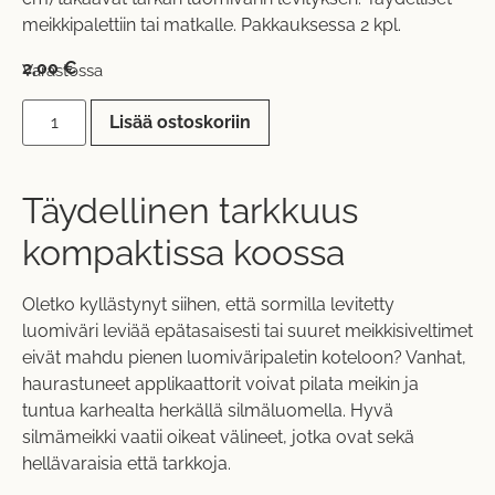
meikkipalettiin tai matkalle. Pakkauksessa 2 kpl.
2,00
€
Varastossa
Lisää ostoskoriin
Täydellinen tarkkuus
kompaktissa koossa
Oletko kyllästynyt siihen, että sormilla levitetty
luomiväri leviää epätasaisesti tai suuret meikkisiveltimet
eivät mahdu pienen luomiväripaletin koteloon? Vanhat,
haurastuneet applikaattorit voivat pilata meikin ja
tuntua karhealta herkällä silmäluomella. Hyvä
silmämeikki vaatii oikeat välineet, jotka ovat sekä
hellävaraisia että tarkkoja.