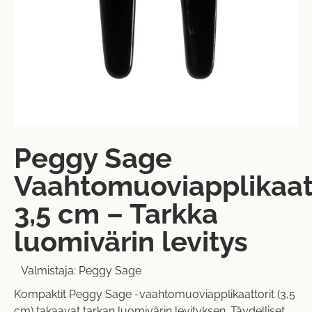
Peggy Sage
Vaahtomuoviapplikaat
3,5 cm – Tarkka
luomivärin levitys
Valmistaja:
Peggy Sage
Kompaktit Peggy Sage -vaahtomuoviapplikaattorit (3,5
cm) takaavat tarkan luomivärin levityksen. Täydelliset