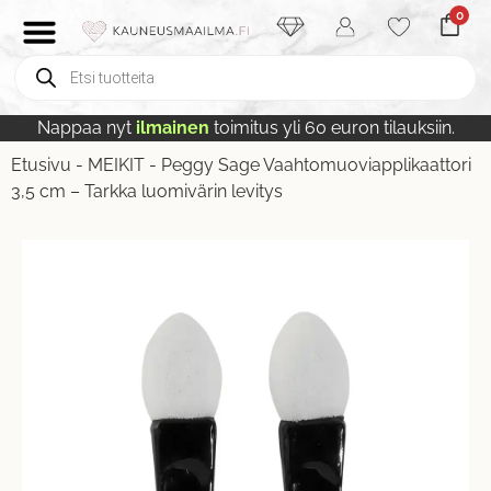
0
Nappaa nyt
ilmainen
toimitus yli 60 euron tilauksiin.
Etusivu
-
MEIKIT
-
Peggy Sage Vaahtomuoviapplikaattori
3,5 cm – Tarkka luomivärin levitys