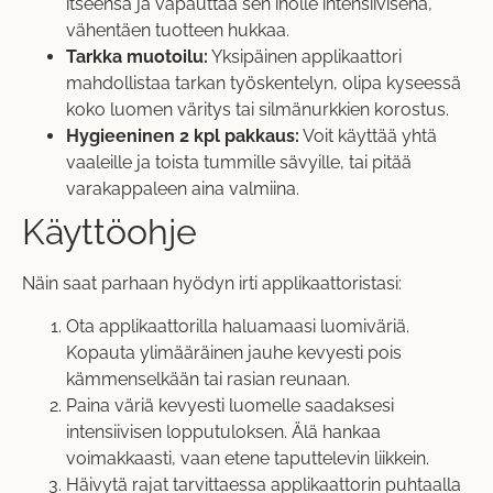
itseensä ja vapauttaa sen iholle intensiivisenä,
vähentäen tuotteen hukkaa.
Tarkka muotoilu:
Yksipäinen applikaattori
mahdollistaa tarkan työskentelyn, olipa kyseessä
koko luomen väritys tai silmänurkkien korostus.
Hygieeninen 2 kpl pakkaus:
Voit käyttää yhtä
vaaleille ja toista tummille sävyille, tai pitää
varakappaleen aina valmiina.
Käyttöohje
Näin saat parhaan hyödyn irti applikaattoristasi:
Ota applikaattorilla haluamaasi luomiväriä.
Kopauta ylimääräinen jauhe kevyesti pois
kämmenselkään tai rasian reunaan.
Paina väriä kevyesti luomelle saadaksesi
intensiivisen lopputuloksen. Älä hankaa
voimakkaasti, vaan etene taputtelevin liikkein.
Häivytä rajat tarvittaessa applikaattorin puhtaalla