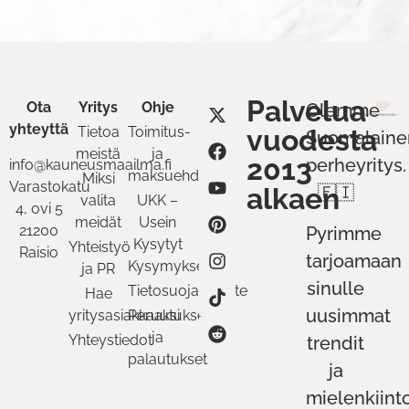
Palvelua
Ota
Yritys
Ohje
Olemme
yhteyttä
Tietoa
Toimitus-
vuodesta
Suomalaine
meistä
ja
2013
perheyritys.
info@kauneusmaailma.fi
maksuehdot
Miksi
Varastokatu
alkaen
🇫🇮
valita
UKK –
4, ovi 5
meidät
Usein
21200
Pyrimme
Kysytyt
Yhteistyö
Raisio
tarjoamaan
Kysymykset
ja PR
sinulle
Tietosuojaseloste
Hae
uusimmat
yritysasiakkaaksi
Peruutukset
ja
Yhteystiedot
trendit
palautukset
ja
mielenkiint