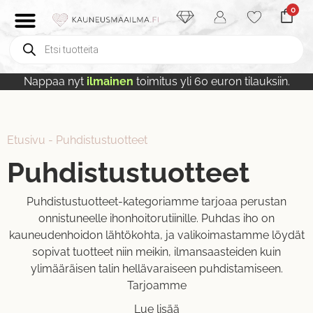
0
Nappaa nyt
ilmainen
toimitus yli 60 euron tilauksiin.
Etusivu
-
Puhdistustuotteet
Puhdistustuotteet
Puhdistustuotteet-kategoriamme tarjoaa perustan
onnistuneelle ihonhoitorutiinille. Puhdas iho on
kauneudenhoidon lähtökohta, ja valikoimastamme löydät
sopivat tuotteet niin meikin, ilmansaasteiden kuin
ylimääräisen talin hellävaraiseen puhdistamiseen.
Tarjoamme
Lue lisää