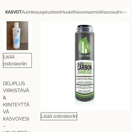
KASVOT
Aurinkosuojatuotteet
Huulet
Kasvonaamiot
Kasvosuihkeet
K
Lisää
ostoskoriin
DELIPLUS
VIRKISTÄVÄ
&
KIINTEYTTÄ
VÄ
Lisää ostoskoriin
KASVOVESI
–