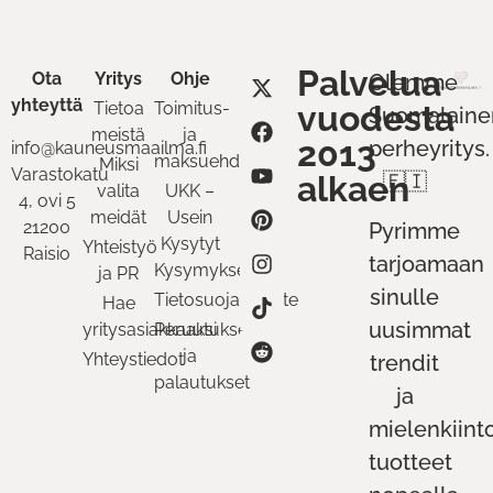
Palvelua
Ota
Yritys
Ohje
Olemme
yhteyttä
Tietoa
Toimitus-
vuodesta
Suomalaine
meistä
ja
2013
perheyritys.
info@kauneusmaailma.fi
maksuehdot
Miksi
Varastokatu
alkaen
🇫🇮
valita
UKK –
4, ovi 5
meidät
Usein
21200
Pyrimme
Kysytyt
Yhteistyö
Raisio
tarjoamaan
Kysymykset
ja PR
sinulle
Tietosuojaseloste
Hae
uusimmat
yritysasiakkaaksi
Peruutukset
ja
Yhteystiedot
trendit
palautukset
ja
mielenkiint
tuotteet