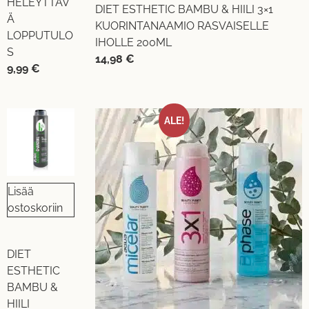
HELEYTTÄV
DIET ESTHETIC BAMBU & HIILI 3×1
Ä
KUORINTANAAMIO RASVAISELLE
LOPPUTULO
IHOLLE 200ML
S
14,98
€
9,99
€
ALE!
Lisää
ostoskoriin
DIET
ESTHETIC
BAMBU &
HIILI