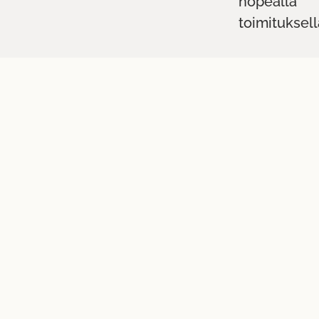
nopealla
toimituksell