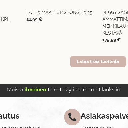
LATEX MAKE-UP SPONGE X 25
PEGGY SAG
 KPL
21,99
€
AMMATTIM
MEIKKILAUK
KESTÄVÄ
175,99
€
Lataa lisää tuotteita
Muista
ilmainen
toimitus yli 60 euron tilauksiin.
autus
Asiakaspalv