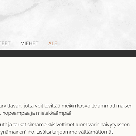
TEET
MIEHET
ALE
rvittavan, jotta voit levittää meikin kasvoille ammattimaisen
mpaa, nopeampaa ja mielekkäämpää.
tit ja tarkat silmämeikkisiveltimet luomivärin häivytykseen.
makynämainen” iho. Lisäksi tarjoamme välttämättömät