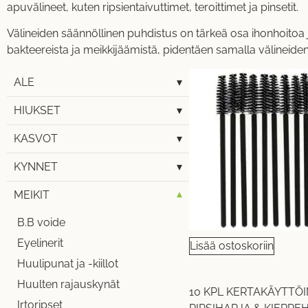
apuvälineet, kuten ripsientaivuttimet, teroittimet ja pinsetit.
Välineiden säännöllinen puhdistus on tärkeä osa ihonhoitoa j
bakteereista ja meikkijäämistä, pidentäen samalla välineiden
ALE
▾
HIUKSET
▾
KASVOT
▾
KYNNET
▾
MEIKIT
▾
B.B voide
Eyelinerit
Lisää ostoskoriin
Huulipunat ja -kiillot
Huulten rajauskynät
10 KPL KERTAKÄYTTÖ
Irtoripset