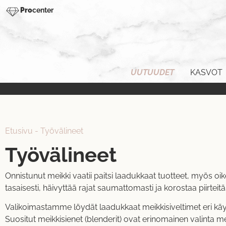
Pro
center
UUTUUDET
KASVOT
Etusivu
-
Työvälineet
Työvälineet
Onnistunut meikki vaatii paitsi laadukkaat tuotteet, myös oi
tasaisesti, häivyttää rajat saumattomasti ja korostaa piirt
Valikoimastamme löydät laadukkaat meikkisiveltimet eri käytt
Suositut meikkisienet (blenderit) ovat erinomainen valinta 