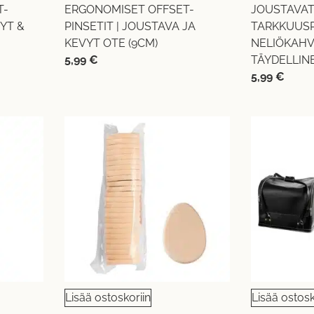
T-
ERGONOMISET OFFSET-
JOUSTAVA
VYT &
PINSETIT | JOUSTAVA JA
TARKKUUSP
KEVYT OTE (9CM)
NELIÖKAHV
5,99
€
TÄYDELLIN
5,99
€
Lisää ostoskoriin
Lisää ostosk