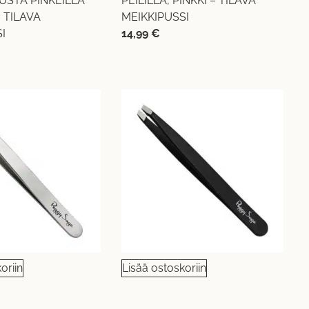
MUSTA PINKEILLÄ
PEILILLÄ, PINKKI – TILAVA
– TILAVA
MEIKKIPUSSI
I
14,99
€
oriin
Lisää ostoskoriin