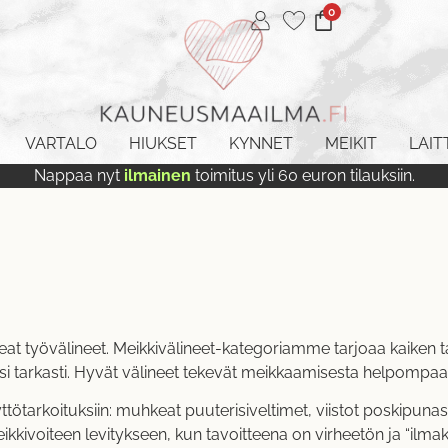
0
VARTALO
HIUKSET
KYNNET
MEIKIT
LAIT
Nappaa nyt
ilmainen
toimitus yli 60 euron tilauksiin.
keat työvälineet. Meikkivälineet-kategoriamme tarjoaa kaiken ta
eitäsi tarkasti. Hyvät välineet tekevät meikkaamisesta helpo
ötarkoituksiin: muhkeat puuterisiveltimet, viistot poskipunasu
meikkivoiteen levitykseen, kun tavoitteena on virheetön ja “il