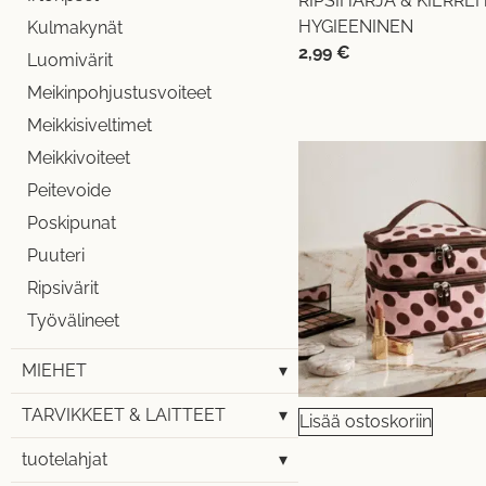
RIPSIHARJA & KIERRE
HYGIEENINEN
Kulmakynät
2,99
€
Luomivärit
Meikinpohjustusvoiteet
Meikkisiveltimet
Meikkivoiteet
Peitevoide
Poskipunat
Puuteri
Ripsivärit
Työvälineet
MIEHET
▾
TARVIKKEET & LAITTEET
▾
Lisää ostoskoriin
tuotelahjat
▾