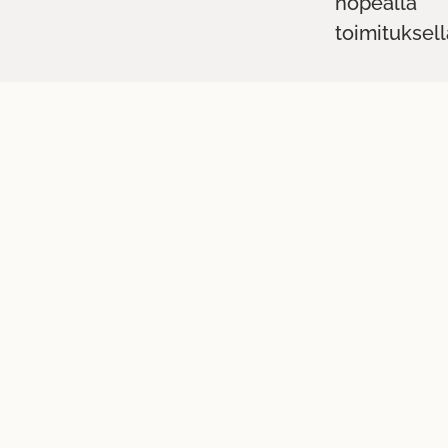
nopealla
toimituksell