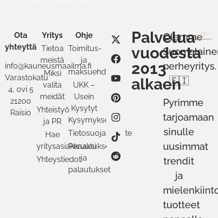
Palvelua
Ota
Yritys
Ohje
Olemme
yhteyttä
Tietoa
Toimitus-
vuodesta
Suomalaine
meistä
ja
2013
perheyritys.
info@kauneusmaailma.fi
maksuehdot
Miksi
Varastokatu
alkaen
🇫🇮
valita
UKK –
4, ovi 5
meidät
Usein
21200
Pyrimme
Kysytyt
Yhteistyö
Raisio
tarjoamaan
Kysymykset
ja PR
sinulle
Tietosuojaseloste
Hae
uusimmat
yritysasiakkaaksi
Peruutukset
ja
Yhteystiedot
trendit
palautukset
ja
mielenkiint
tuotteet