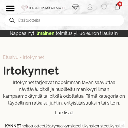
0
Nappaa nyt
ilmainen
toimitus yli 60 euron tilauksiin.
Etusivu
-
Irtokynnet
Irtokynnet
Irtokynnet tarjoavat nopeimman tavan saavuttaa
näyttävä, pitkä ja huoliteltu manikyyri ilman
kampaamokäyntiä tai pitkää odottelua. Tämä kategoria on
täydellinen ratkaisu juhliin, erityistilaisuuksiin tai silloin,
Lue lisää
KYNNET
hoitotuotteet
Irtokynnet
kynsigeelit
Kynsikoristeet
Kynsilaka