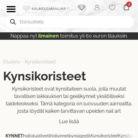
0
Nappaa nyt
ilmainen
toimitus yli 60 euron tilauksiin.
Etusivu
-
Kynsikoristeet
Kynsikoristeet
Kynsikoristeet ovat kynsitaiteen suola, jolla muutat
tavallisen lakkauksen tai geelikynnet yksilölliseksi
taideteokseksi. Tämä kategoria on luovuuden aarreaitta,
josta löydät kaiken tarvittavan upeiden nail art
Lue lisää
KYNNET
hoitotuotteet
Irtokynnet
kynsigeelit
Kynsikoristeet
Kynsilaka