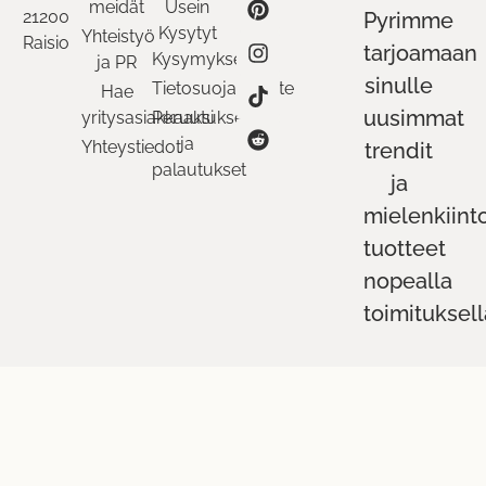
meidät
Usein
21200
Pyrimme
Kysytyt
Yhteistyö
Raisio
tarjoamaan
Kysymykset
ja PR
sinulle
Tietosuojaseloste
Hae
uusimmat
yritysasiakkaaksi
Peruutukset
ja
Yhteystiedot
trendit
palautukset
ja
mielenkiint
tuotteet
nopealla
toimituksell