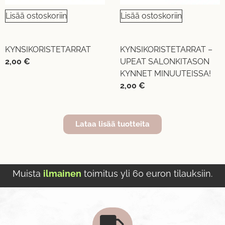
Lisää ostoskoriin
Lisää ostoskoriin
KYNSIKORISTETARRAT
KYNSIKORISTETARRAT –
2,00
€
UPEAT SALONKITASON
KYNNET MINUUTEISSA!
2,00
€
Lataa lisää tuotteita
Muista
ilmainen
toimitus yli 60 euron tilauksiin.