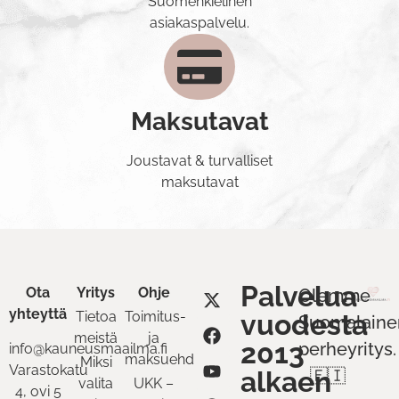
Suomenkielinen
asiakaspalvelu.
Maksutavat
Joustavat & turvalliset
maksutavat
Palvelua
Ota
Yritys
Ohje
Olemme
yhteyttä
Tietoa
Toimitus-
vuodesta
Suomalaine
meistä
ja
2013
perheyritys.
info@kauneusmaailma.fi
maksuehdot
Miksi
Varastokatu
alkaen
🇫🇮
valita
UKK –
4, ovi 5