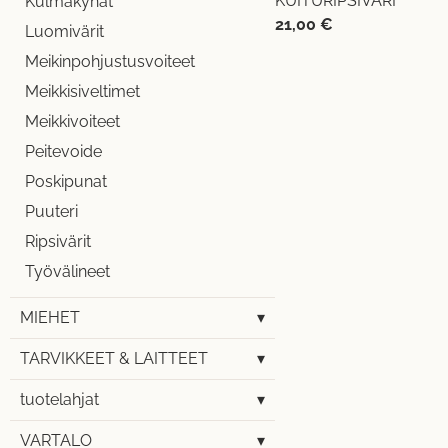
KUITURIPSIVÄRI
Kulmakynät
21,00
€
Luomivärit
Meikinpohjustusvoiteet
Meikkisiveltimet
Meikkivoiteet
Peitevoide
Poskipunat
Puuteri
Ripsivärit
Työvälineet
MIEHET
▾
TARVIKKEET & LAITTEET
▾
tuotelahjat
▾
VARTALO
▾