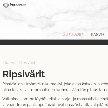
Pro
center
UUTUUDET
KASVOT
Etusivu
-
Ripsivärit
Ripsivärit
Ripsiväri on silmämeikin kulmakivi, joka avaa katseen ja kehy
olipa toiveissasi dramaattinen tuuheus, ääretön pituus tai er
Valikoimastamme löydät erilaisia harja- ja massayhdistelmiä.
latvaan ilman paakkuja. Taivuttavat ripsivärit auttavat pitämä