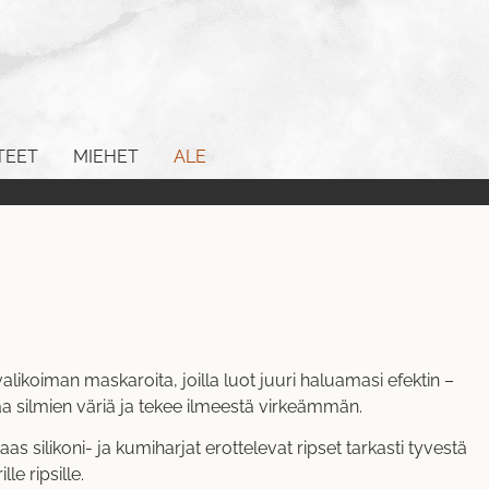
TEET
MIEHET
ALE
alikoiman maskaroita, joilla luot juuri haluamasi efektin –
taa silmien väriä ja tekee ilmeestä virkeämmän.
silikoni- ja kumiharjat erottelevat ripset tarkasti tyvestä
le ripsille.