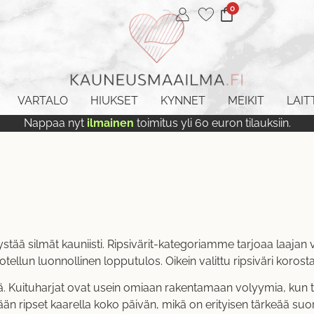
0
VARTALO
HIUKSET
KYNNET
MEIKIT
LAIT
Nappaa nyt
ilmainen
toimitus yli 60 euron tilauksiin.
stää silmät kauniisti. Ripsivärit-kategoriamme tarjoaa laajan v
otellun luonnollinen lopputulos. Oikein valittu ripsiväri koros
 Kuituharjat ovat usein omiaan rakentamaan volyymia, kun taas 
än ripset kaarella koko päivän, mikä on erityisen tärkeää suoril