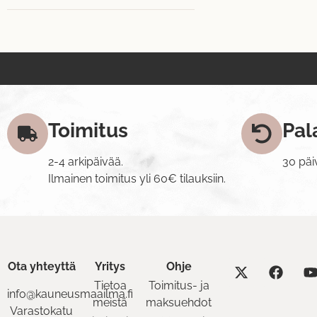
Toimitus
Pal
2-4 arkipäivää.
30 päi
Ilmainen toimitus yli 60€ tilauksiin.
Ota yhteyttä
Yritys
Ohje
Tietoa
Toimitus- ja
info@kauneusmaailma.fi
meistä
maksuehdot
Varastokatu