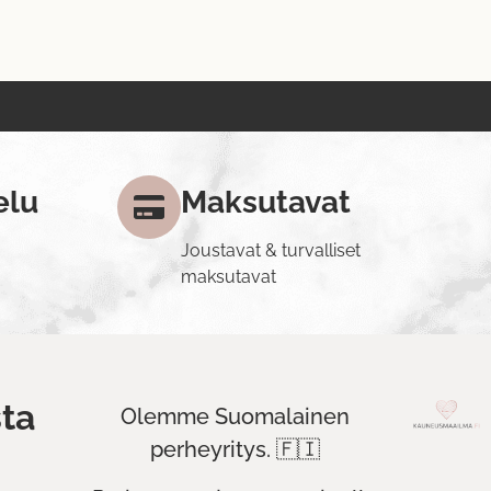
elu
Maksutavat
Joustavat & turvalliset
maksutavat
ta
Olemme Suomalainen
perheyritys. 🇫🇮