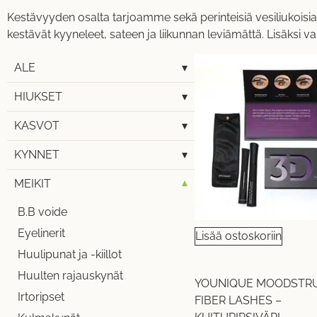
Kestävyyden osalta tarjoamme sekä perinteisiä vesiliukoisia 
kestävät kyyneleet, sateen ja liikunnan leviämättä. Lisäksi v
ALE
▾
HIUKSET
▾
KASVOT
▾
KYNNET
▾
MEIKIT
▾
B.B voide
Eyelinerit
Lisää ostoskoriin
Huulipunat ja -kiillot
Huulten rajauskynät
YOUNIQUE MOODSTRU
Irtoripset
FIBER LASHES –