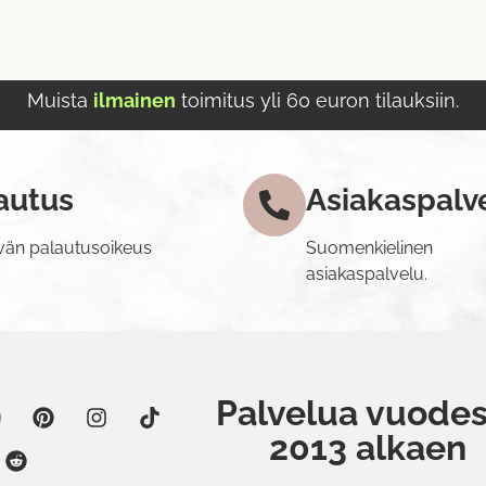
Muista
ilmainen
toimitus yli 60 euron tilauksiin.
autus
Asiakaspalv
vän palautusoikeus
Suomenkielinen
asiakaspalvelu.
Palvelua vuodes
2013 alkaen