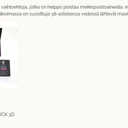
vaihtoehtoja, jotka on helppo poistaa meikinpoistoaineella, et
alikoimassa on suosittuja 38-asteisessa vedessä lähteviä maskaro
CK 3D