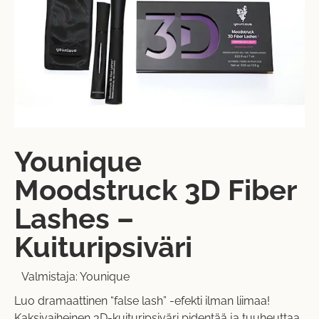
Younique
Moodstruck 3D Fiber
Lashes –
Kuituripsiväri
Valmistaja:
Younique
Luo dramaattinen “false lash” -efekti ilman liimaa!
Kaksivaiheinen 3D-kuituripsiväri pidentää ja tuuheuttaa