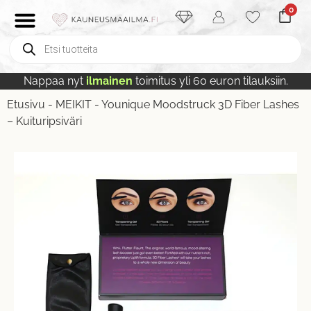
0
Nappaa nyt
ilmainen
toimitus yli 60 euron tilauksiin.
Etusivu
-
MEIKIT
-
Younique Moodstruck 3D Fiber Lashes
– Kuituripsiväri