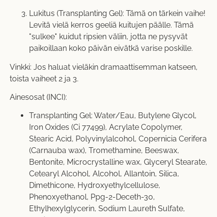
Lukitus (Transplanting Gel): Tämä on tärkein vaihe!
Levitä vielä kerros geeliä kuitujen päälle. Tämä
"sulkee" kuidut ripsien väliin, jotta ne pysyvät
paikoillaan koko päivän eivätkä varise poskille.
Vinkki: Jos haluat vieläkin dramaattisemman katseen,
toista vaiheet 2 ja 3.
Ainesosat (INCI):
Transplanting Gel: Water/Eau, Butylene Glycol,
Iron Oxides (Ci 77499), Acrylate Copolymer,
Stearic Acid, Polyvinylalcohol, Copernicia Cerifera
(Carnauba wax), Tromethamine, Beeswax,
Bentonite, Microcrystalline wax, Glyceryl Stearate,
Cetearyl Alcohol, Alcohol, Allantoin, Silica,
Dimethicone, Hydroxyethylcellulose,
Phenoxyethanol, Ppg-2-Deceth-30,
Ethylhexylglycerin, Sodium Laureth Sulfate,