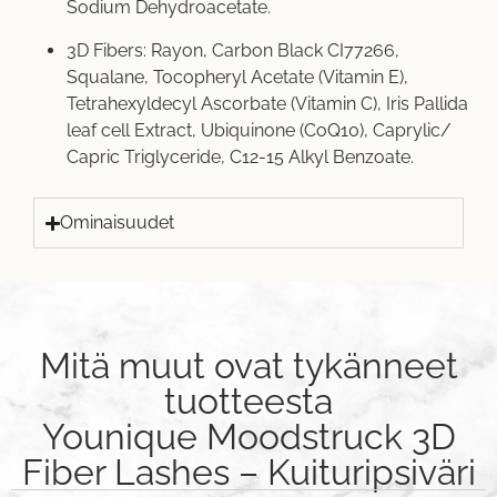
Sodium Dehydroacetate.
3D Fibers: Rayon, Carbon Black CI77266,
Squalane, Tocopheryl Acetate (Vitamin E),
Tetrahexyldecyl Ascorbate (Vitamin C), Iris Pallida
leaf cell Extract, Ubiquinone (CoQ10), Caprylic/
Capric Triglyceride, C12-15 Alkyl Benzoate.
Ominaisuudet
Mitä muut ovat tykänneet
tuotteesta
Younique Moodstruck 3D
Fiber Lashes – Kuituripsiväri