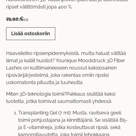
ripset välittömästi jopa 400 %.
21,00
€
Varastossa
Lisää ostoskoriin
Haaveiletko ripsienpidennyksistä, mutta haluat välttää
liimat ja kalliit huollot? Younique Moodstruck 3D Fiber
Lashes on kulttimaineeseen noussut kaksiosainen
ripsivärijärjestelmä, joka rakentaa omiin ripsiisi
uskomatonta pituutta ja tuuheutta.
Miten 3D-teknologia toimii?Pakkaus sisältää kaksi
tuotetta, jotka toimivat saumattomasti yhdessä:
Transplanting Gel (7 ml): Musta, ravitseva geeli
toimii pohjustajana ja kiinnittäjänä. Se sisältää B5-
ja E-vitamiineja, jotka kosteuttavat ripsiä, sekä
kamomillauutetta, joka toimii tehokkaana