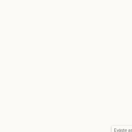
Eväste a