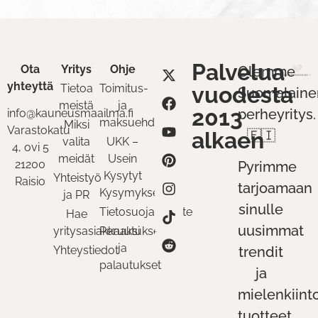
Palvelua
Ota
Yritys
Ohje
Olemme
yhteyttä
Tietoa
Toimitus-
vuodesta
Suomalaine
meistä
ja
2013
perheyritys.
info@kauneusmaailma.fi
maksuehdot
Miksi
Varastokatu
alkaen
🇫🇮
valita
UKK –
4, ovi 5
meidät
Usein
21200
Pyrimme
Kysytyt
Yhteistyö
Raisio
tarjoamaan
Kysymykset
ja PR
sinulle
Tietosuojaseloste
Hae
uusimmat
yritysasiakkaaksi
Peruutukset
ja
Yhteystiedot
trendit
palautukset
ja
mielenkiint
tuotteet