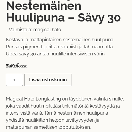
Nestemäinen
Huulipuna – Sävy 30
Valmistaja:
magical halo
Kestävä ja mattapintainen nestemäinen huulipuna.
Runsas pigmentti peittää kauniisti ja tahmaamatta.
Upea sävy 30 antaa huulille intensiivisen värin.
7,49
€
Varastossa
Lisää ostoskoriin
Magical Halo Longlasting on täydellinen valinta sinulle,
joka vaadit huulimeikiltäsi tinkimätöntä kestävyyttä ja
intensiivistä väriä. Tämä nestemäinen huulipuna
yhdistää huulikiillon helpon levittyvyyden ja
mattapunan samettisen lopputuloksen.