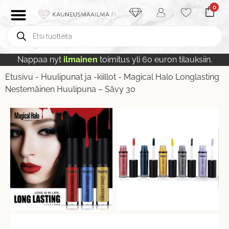
0
Nappaa nyt
ilmainen
toimitus yli 60 euron tilauksiin.
Etusivu
-
Huulipunat ja -kiillot
-
Magical Halo Longlasting
Nestemäinen Huulipuna – Sävy 30