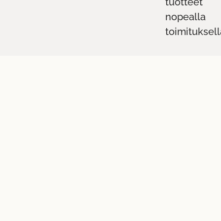
tuotteet
nopealla
toimituksell