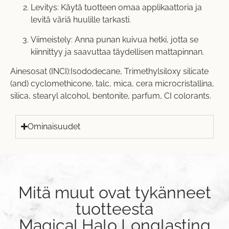
Levitys: Käytä tuotteen omaa applikaattoria ja
levitä väriä huulille tarkasti.
Viimeistely: Anna punan kuivua hetki, jotta se
kiinnittyy ja saavuttaa täydellisen mattapinnan.
Ainesosat (INCI):Isododecane, Trimethylsiloxy silicate
(and) cyclomethicone, talc, mica, cera microcristallina,
silica, stearyl alcohol, bentonite, parfum, CI colorants.
Ominaisuudet
Mitä muut ovat tykänneet
tuotteesta
Magical Halo Longlasting