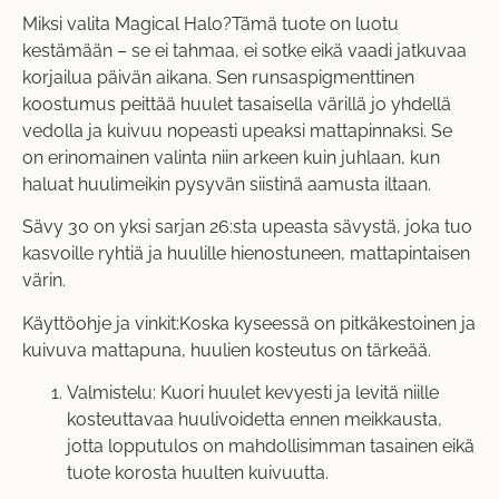
Miksi valita Magical Halo?Tämä tuote on luotu
kestämään – se ei tahmaa, ei sotke eikä vaadi jatkuvaa
korjailua päivän aikana. Sen runsaspigmenttinen
koostumus peittää huulet tasaisella värillä jo yhdellä
vedolla ja kuivuu nopeasti upeaksi mattapinnaksi. Se
on erinomainen valinta niin arkeen kuin juhlaan, kun
haluat huulimeikin pysyvän siistinä aamusta iltaan.
Sävy 30 on yksi sarjan 26:sta upeasta sävystä, joka tuo
kasvoille ryhtiä ja huulille hienostuneen, mattapintaisen
värin.
Käyttöohje ja vinkit:Koska kyseessä on pitkäkestoinen ja
kuivuva mattapuna, huulien kosteutus on tärkeää.
Valmistelu: Kuori huulet kevyesti ja levitä niille
kosteuttavaa huulivoidetta ennen meikkausta,
jotta lopputulos on mahdollisimman tasainen eikä
tuote korosta huulten kuivuutta.