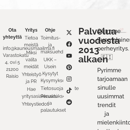
Palvelua
Ota
Yritys
Ohje
Olemme
yhteyttä
Tietoa
Toimitus-
vuodesta
Suomalaine
meistä
ja
2013
perheyritys.
info@kauneusmaailma.fi
maksuehdot
Miksi
Varastokatu
alkaen
🇫🇮
valita
UKK –
4, ovi 5
meidät
Usein
21200
Pyrimme
Kysytyt
Yhteistyö
Raisio
tarjoamaan
Kysymykset
ja PR
sinulle
Tietosuojaseloste
Hae
uusimmat
yritysasiakkaaksi
Peruutukset
ja
Yhteystiedot
trendit
palautukset
ja
mielenkiint