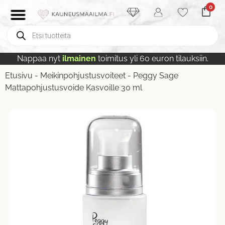
0
Nappaa nyt
ilmainen
toimitus yli 60 euron tilauksiin.
Etusivu
-
Meikinpohjustusvoiteet
-
Peggy Sage
Mattapohjustusvoide Kasvoille 30 ml