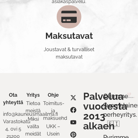
asiakaspalvelu.
Maksutavat
Joustavat & turvalliset
maksutavat
Palvelua
Ota
Yritys
Ohje
Olemme
yhteyttä
Tietoa
Toimitus-
vuodesta
Suomalaine
meistä
ja
2013
perheyritys.
info@kauneusmaailma.fi
maksuehdot
Miksi
Varastokatu
alkaen
🇫🇮
valita
UKK –
4, ovi 5
meidät
Usein
21200
Pyrimme