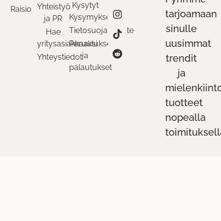
Kysytyt
Yhteistyö
Raisio
tarjoamaan
Kysymykset
ja PR
sinulle
Tietosuojaseloste
Hae
uusimmat
yritysasiakkaaksi
Peruutukset
ja
Yhteystiedot
trendit
palautukset
ja
mielenkiint
tuotteet
nopealla
toimituksell