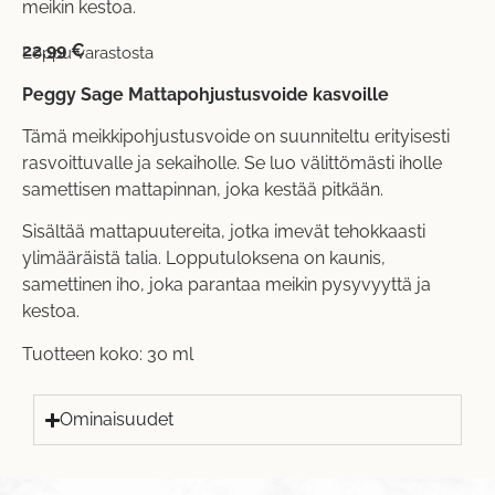
meikin kestoa.
22,99
€
Loppu varastosta
Peggy Sage Mattapohjustusvoide kasvoille
Tämä meikkipohjustusvoide on suunniteltu erityisesti
rasvoittuvalle ja sekaiholle. Se luo välittömästi iholle
samettisen mattapinnan, joka kestää pitkään.
Sisältää mattapuutereita, jotka imevät tehokkaasti
ylimääräistä talia. Lopputuloksena on kaunis,
samettinen iho, joka parantaa meikin pysyvyyttä ja
kestoa.
Tuotteen koko: 30 ml
Ominaisuudet