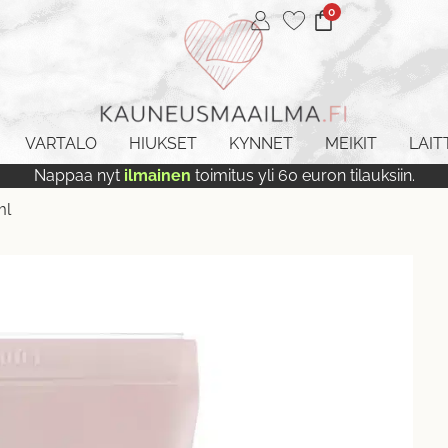
0
VARTALO
HIUKSET
KYNNET
MEIKIT
LAIT
Nappaa nyt
ilmainen
toimitus yli 60 euron tilauksiin.
ml