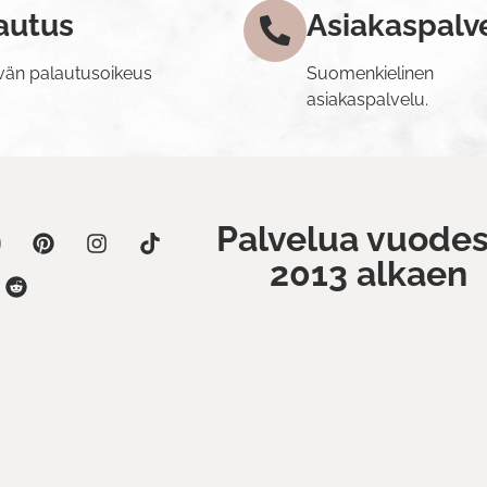
autus
Asiakaspalv
vän palautusoikeus
Suomenkielinen
asiakaspalvelu.
Palvelua vuodes
2013 alkaen