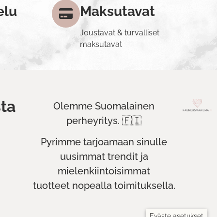
elu
Maksutavat
Joustavat & turvalliset
maksutavat
ta
Olemme Suomalainen
perheyritys. 🇫🇮
Pyrimme tarjoamaan sinulle
uusimmat trendit ja
mielenkiintoisimmat
tuotteet nopealla toimituksella.
Eväste asetukset