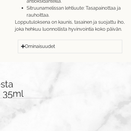
antioksidanteilla.
Sitruunamelissan lehtiuute: Tasapainottaa ja
rauhoittaa.
Lopputuloksena on kaunis, tasainen ja suojattu iho,
joka hehkuu luonnollista hyvinvointia koko päivän.
Ominaisuudet
sta
6 35ml