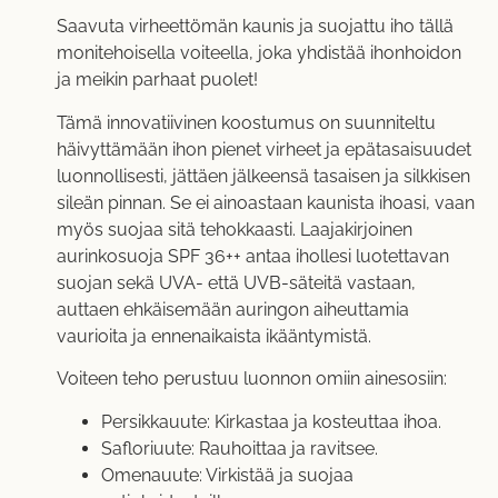
Saavuta virheettömän kaunis ja suojattu iho tällä
monitehoisella voiteella, joka yhdistää ihonhoidon
ja meikin parhaat puolet!
Tämä innovatiivinen koostumus on suunniteltu
häivyttämään ihon pienet virheet ja epätasaisuudet
luonnollisesti, jättäen jälkeensä tasaisen ja silkkisen
sileän pinnan. Se ei ainoastaan kaunista ihoasi, vaan
myös suojaa sitä tehokkaasti. Laajakirjoinen
aurinkosuoja SPF 36++ antaa ihollesi luotettavan
suojan sekä UVA- että UVB-säteitä vastaan,
auttaen ehkäisemään auringon aiheuttamia
vaurioita ja ennenaikaista ikääntymistä.
Voiteen teho perustuu luonnon omiin ainesosiin:
Persikkauute: Kirkastaa ja kosteuttaa ihoa.
Safloriuute: Rauhoittaa ja ravitsee.
Omenauute: Virkistää ja suojaa