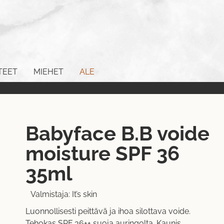
TEET
MIEHET
ALE
Babyface B.B voide
moisture SPF 36
35ml
Valmistaja:
It’s skin
Luonnollisesti peittävä ja ihoa silottava voide.
Tehokas SPF 36++ suoja auringolta. Kaunis,