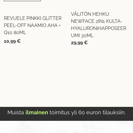
VÄLITÖN HEHKU:
REVUELE PINKKI GLITTER
NEWFACE 2IN1 KULTA-
PEEL-OFF NAAMIO AHA +
HYALURONIHAPPOSEER
Q10 80ML
UMI 30ML
10,99
€
29,99
€
Muista
ilmainen
toimitus yli 60 euron tilauksiin.