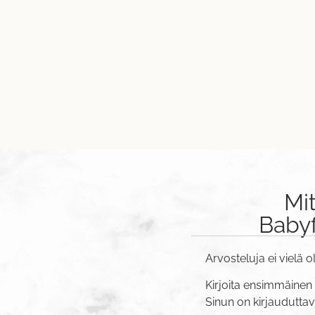
Mi
Babyf
Arvosteluja ei vielä o
Kirjoita ensimmäinen
Sinun on
kirjaudutta