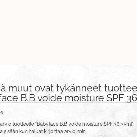
tä muut ovat tykänneet tuottee
ace B.B voide moisture SPF 3
le
 arvio tuotteelle “Babyface B.B voide moisture SPF 36 35ml”
va sisään
kun haluat kirjoittaa arvioinnin.