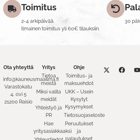
Toimitus
Pal
2-4 arkipäivää.
30 päi
Ilmainen toimitus yli 60€ tilauksiin.
Ota yhteyttä
Yritys
Ohje
Tietoa
Toimitus- ja
info@kauneusmaailma.fi
meistä
maksuehdot
Varastokatu
Miksi valita
UKK – Usein
4, ovi 5
meidät
Kysytyt
21200 Raisio
Kysymykset
Yhteistyö ja
PR
Tietosuojaseloste
Hae
Peruutukset
yritysasiakkaaksi
ja
palautukset
Yhteystiedot