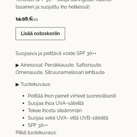
tasainen ja suojattu iho hetkessä!
14,98
€
Varastossa
Lisää ostoskoriin
Suojaava ja peittävä voide SPF 36++
▶ Ainesosat: Persikkauute, Safloriuute,
Omenauute, Sitruunamelissan lehtiuute
▶ Tuotekuvaus:
Peittää ihon pienet virheet luonnollisesti
Suojaa ihoa UVA-säteiltä
Tekee ihosta sileämmän
Suojaa sekä UVA- että UVB-säteiltä
SPF 36++
Pitkä tuotekuvaus: