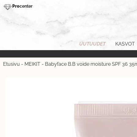
Pro
center
UUTUUDET
KASVOT
Etusivu
-
MEIKIT
-
Babyface B.B voide moisture SPF 36 35