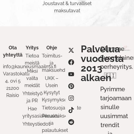
Joustavat & turvalliset
maksutavat
Palvelua
Ota
Yritys
Ohje
Olemme
yhteyttä
Tietoa
Toimitus-
vuodesta
Suomalaine
meistä
ja
2013
perheyritys.
info@kauneusmaailma.fi
maksuehdot
Miksi
Varastokatu
alkaen
🇫🇮
valita
UKK –
4, ovi 5
meidät
Usein
21200
Pyrimme
Kysytyt
Yhteistyö
Raisio
tarjoamaan
Kysymykset
ja PR
sinulle
Tietosuojaseloste
Hae
uusimmat
yritysasiakkaaksi
Peruutukset
ja
Yhteystiedot
trendit
palautukset
ja