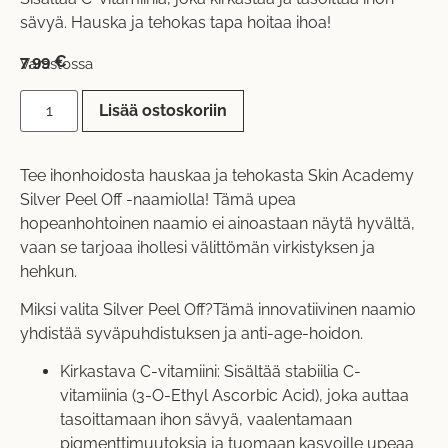
sävyä. Hauska ja tehokas tapa hoitaa ihoa!
7,99
€
Varastossa
Lisää ostoskoriin
Tee ihonhoidosta hauskaa ja tehokasta Skin Academy
Silver Peel Off -naamiolla! Tämä upea
hopeanhohtoinen naamio ei ainoastaan näytä hyvältä,
vaan se tarjoaa ihollesi välittömän virkistyksen ja
hehkun.
Miksi valita Silver Peel Off?Tämä innovatiivinen naamio
yhdistää syväpuhdistuksen ja anti-age-hoidon.
Kirkastava C-vitamiini: Sisältää stabiilia C-
vitamiinia (3-O-Ethyl Ascorbic Acid), joka auttaa
tasoittamaan ihon sävyä, vaalentamaan
pigmenttimuutoksia ja tuomaan kasvoille upeaa