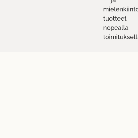
mielenkiint
tuotteet
nopealla
toimituksell