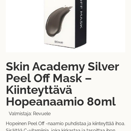
Skin Academy Silver
Peel Off Mask –
Kiinteyttävä
Hopeanaamio 80ml
Valmistaja:
Revuele
Hopeinen Peel Off -naamio puhdistaa ja kiinteyttää ihoa.
Sisältää C-vitamiinia, joka kirkastaa ja tasoittaa ihon