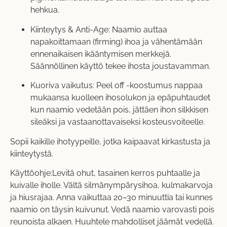
hehkua.
Kiinteytys & Anti-Age: Naamio auttaa
napakoittamaan (firming) ihoa ja vähentämään
ennenaikaisen ikääntymisen merkkejä.
Säännöllinen käyttö tekee ihosta joustavamman.
Kuoriva vaikutus: Peel off -koostumus nappaa
mukaansa kuolleen ihosolukon ja epäpuhtaudet
kun naamio vedetään pois, jättäen ihon silkkisen
sileäksi ja vastaanottavaiseksi kosteusvoiteelle.
Sopii kaikille ihotyypeille, jotka kaipaavat kirkastusta ja
kiinteytystä.
Käyttöohje:Levitä ohut, tasainen kerros puhtaalle ja
kuivalle iholle. Vältä silmänympärysihoa, kulmakarvoja
ja hiusrajaa. Anna vaikuttaa 20–30 minuuttia tai kunnes
naamio on täysin kuivunut. Vedä naamio varovasti pois
reunoista alkaen. Huuhtele mahdolliset jäämät vedellä.