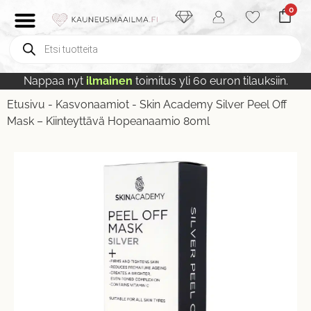
0
Nappaa nyt
ilmainen
toimitus yli 60 euron tilauksiin.
Etusivu
-
Kasvonaamiot
-
Skin Academy Silver Peel Off
Mask – Kiinteyttävä Hopeanaamio 80ml