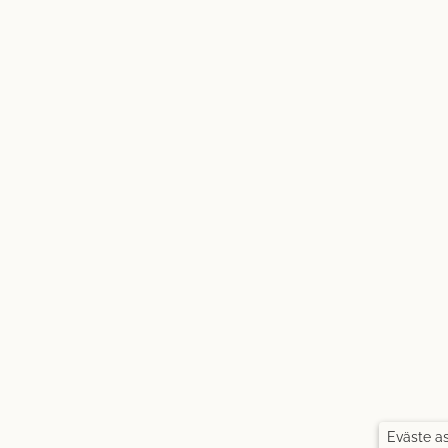
Eväste a