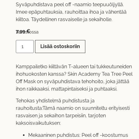
Syväpuhdistava peel off -naamio teepuuöljyllä.
Imee epäpuhtauksia, rauhoittaa ihoa ja vähentää
kiiltoa. Täydellinen rasvaiselle ja sekaiholle.
7,99
€
Varastossa
Lisää ostoskoriin
Kamppailetko kiiltävän T-alueen tai tukkeutuneiden
ihohuokosten kanssa? Skin Academy Tea Tree Peel
Off Mask on syväpuhdistava tehohoito, joka jättää
ihon raikkaaksi, mattapintaiseksi ja puhtaaksi.
Tehokas yhdistelmä puhdistusta ja
rauhoitusta:Tämä naamio on suunniteltu erityisesti
rasvaisen ja sekaihon tarpeisiin, tarjoten
kaksoisvaikutuksen:
Mekaaninen puhdistus: Peel off -koostumus