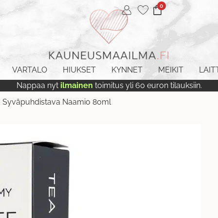
0
VARTALO
HIUKSET
KYNNET
MEIKIT
LAIT
Nappaa nyt
ilmainen
toimitus yli 60 euron tilauksiin.
 – Syväpuhdistava Naamio 80ml