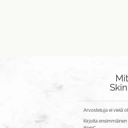
Mi
Skin
Arvosteluja ei vielä o
Kirjoita ensimmäinen
80ml”