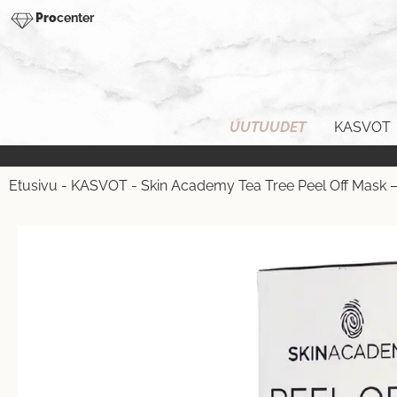
Pro
center
UUTUUDET
KASVOT
Etusivu
-
KASVOT
-
Skin Academy Tea Tree Peel Off Mask