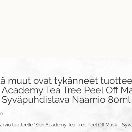
tä muut ovat tykänneet tuottee
 Academy Tea Tree Peel Off M
Syväpuhdistava Naamio 80ml
le
 arvio tuotteelle “Skin Academy Tea Tree Peel Off Mask – S