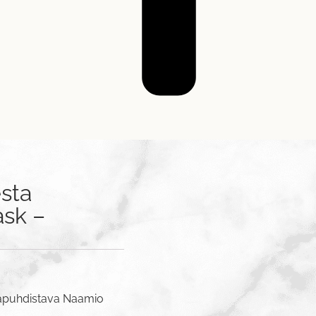
sta
ask –
yväpuhdistava Naamio