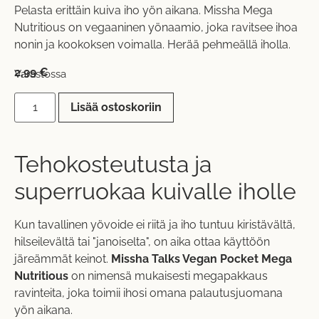
Pelasta erittäin kuiva iho yön aikana. Missha Mega
Nutritious on vegaaninen yönaamio, joka ravitsee ihoa
nonin ja kookoksen voimalla. Herää pehmeällä iholla.
2,99
€
Varastossa
Lisää ostoskoriin
Tehokosteutusta ja
superruokaa kuivalle iholle
Kun tavallinen yövoide ei riitä ja iho tuntuu kiristävältä,
hilseilevältä tai "janoiselta", on aika ottaa käyttöön
järeämmät keinot.
Missha Talks Vegan Pocket Mega
Nutritious
on nimensä mukaisesti megapakkaus
ravinteita, joka toimii ihosi omana palautusjuomana
yön aikana.