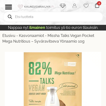
0
Nappaa nyt
ilmainen
toimitus yli 60 euron tilauksiin.
Etusivu
-
Kasvonaamiot
-
Missha Talks Vegan Pocket
Mega Nutritious – Syväravitseva Yönaamio 10g