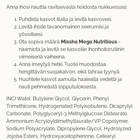
Anna ihosi nauttia ravitsevasta hoidosta nukkuessasi:
Puhdista kasvot illalla ja levitä kasvovesi.
Levitä iholle tavanomainen seerumisi ja
yövoiteesi.
Ota sopiva määrä
Missha Mega Nutritious
-
naamiota ja levitä se kasvoille ihonhoitorutiinin
viimeisenä vaiheena.
Anna imeytyä hetki. Tuote muodostaa
hengittävän suojakalvon, eikä tahraa tyynyä.
Huuhtele kasvot aamulla haalealla vedellä ja
nauti pehmeästä lopputuloksesta.
INCI Water, Butylene Glycol, Glycerin, Phenyl
Trimethicone, Hydrogenated Polyisobutene, Dicaprylyl
Carbonate, Polyglyceryl-3 Methylglucose Distearate,
Ammonium Acryloyldimethyltaurate/VP Copolymer,
Sodium Polyacrylate, Dipropylene Glycol, Hydrolyzed
Jojoba Esters, Hydroxyacetophenone, Cetearyl