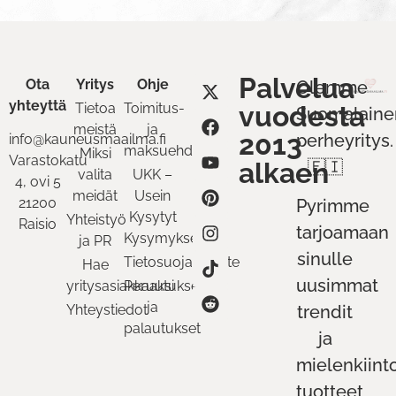
Palvelua
Ota
Yritys
Ohje
Olemme
yhteyttä
Tietoa
Toimitus-
vuodesta
Suomalaine
meistä
ja
2013
perheyritys.
info@kauneusmaailma.fi
maksuehdot
Miksi
Varastokatu
alkaen
🇫🇮
valita
UKK –
4, ovi 5
meidät
Usein
21200
Pyrimme
Kysytyt
Yhteistyö
Raisio
tarjoamaan
Kysymykset
ja PR
sinulle
Tietosuojaseloste
Hae
uusimmat
yritysasiakkaaksi
Peruutukset
ja
Yhteystiedot
trendit
palautukset
ja
mielenkiint
tuotteet