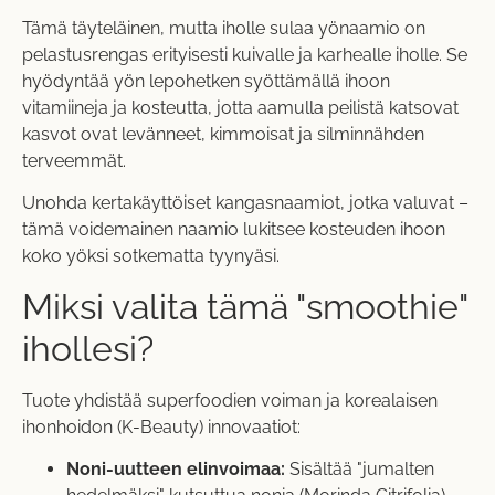
Tämä täyteläinen, mutta iholle sulaa yönaamio on
pelastusrengas erityisesti kuivalle ja karhealle iholle. Se
hyödyntää yön lepohetken syöttämällä ihoon
vitamiineja ja kosteutta, jotta aamulla peilistä katsovat
kasvot ovat levänneet, kimmoisat ja silminnähden
terveemmät.
Unohda kertakäyttöiset kangasnaamiot, jotka valuvat –
tämä voidemainen naamio lukitsee kosteuden ihoon
koko yöksi sotkematta tyynyäsi.
Miksi valita tämä "smoothie"
ihollesi?
Tuote yhdistää superfoodien voiman ja korealaisen
ihonhoidon (K-Beauty) innovaatiot:
Noni-uutteen elinvoimaa:
Sisältää "jumalten