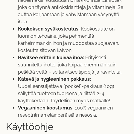
hedelmäksi" kutsuttua nonia (Morinda Citrifolia),
joka on täynnä antioksidantteja ja vitamiineja. Se
auttaa korjaamaan ja vahvistamaan väsynyttä
ihoa.
Kookoksen syväkosteutus:
Kookosuute on
luonnon tehoaine, joka pehmentää
karheimmankin ihon ja muodostaa suojaavan,
kosteutta sitovan kalvon.
Ravitsee erittäin kuivaa ihoa:
Erityisesti
suunniteltu iholle, joka kaipaa enemmän kuin
pelkkää vettä – se tarvitsee lipidejä ja ravinteita.
Kätevä ja hygieeninen pakkaus:
Uudelleensuljettava "pocket"-pakkaus (10g)
säilyttää tuotteen tuoreena ja riittää 2–4
käyttökertaan. Täydellinen myös matkalle!
Vegaaninen koostumus:
100% vegaaninen
resepti ilman eläinperäisiä ainesosia.
Käyttöohje