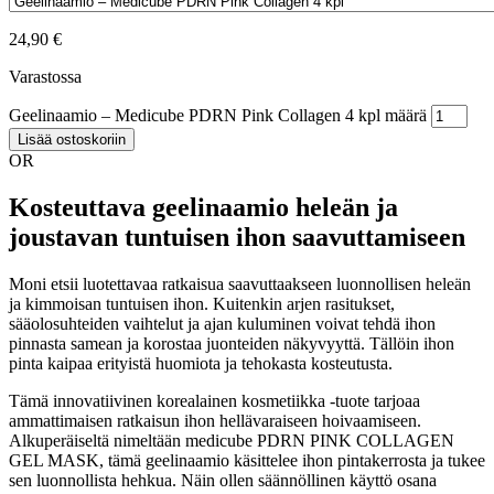
24,90
€
Varastossa
Geelinaamio – Medicube PDRN Pink Collagen 4 kpl määrä
Lisää ostoskoriin
OR
Kosteuttava geelinaamio heleän ja
joustavan tuntuisen ihon saavuttamiseen
Moni etsii luotettavaa ratkaisua saavuttaakseen luonnollisen heleän
ja kimmoisan tuntuisen ihon. Kuitenkin arjen rasitukset,
sääolosuhteiden vaihtelut ja ajan kuluminen voivat tehdä ihon
pinnasta samean ja korostaa juonteiden näkyvyyttä. Tällöin ihon
pinta kaipaa erityistä huomiota ja tehokasta kosteutusta.
Tämä innovatiivinen korealainen kosmetiikka -tuote tarjoaa
ammattimaisen ratkaisun ihon hellävaraiseen hoivaamiseen.
Alkuperäiseltä nimeltään medicube PDRN PINK COLLAGEN
GEL MASK, tämä geelinaamio käsittelee ihon pintakerrosta ja tukee
sen luonnollista hehkua. Näin ollen säännöllinen käyttö osana