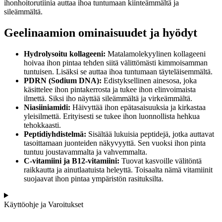
ihonhoitorutiinia auttaa ihoa tuntumaan kiinteämmältä ja
sileämmältä.
Geelinaamion ominaisuudet ja hyödyt
Hydrolysoitu kollageeni:
Matalamolekyylinen kollageeni
hoivaa ihon pintaa tehden siitä välittömästi kimmoisamman
tuntuisen. Lisäksi se auttaa ihoa tuntumaan täyteläisemmältä.
PDRN (Sodium DNA):
Edistyksellinen ainesosa, joka
käsittelee ihon pintakerrosta ja tukee ihon elinvoimaista
ilmettä. Siksi iho näyttää sileämmältä ja virkeämmältä.
Niasiiniamidi:
Häivyttää ihon epätasaisuuksia ja kirkastaa
yleisilmettä. Erityisesti se tukee ihon luonnollista hehkua
tehokkaasti.
Peptidiyhdistelmä:
Sisältää lukuisia peptidejä, jotka auttavat
tasoittamaan juonteiden näkyvyyttä. Sen vuoksi ihon pinta
tuntuu joustavammalta ja vahvemmalta.
C-vitamiini ja B12-vitamiini:
Tuovat kasvoille välitöntä
raikkautta ja ainutlaatuista heleyttä. Toisaalta nämä vitamiinit
suojaavat ihon pintaa ympäristön rasituksilta.
Käyttöohje ja Varoitukset