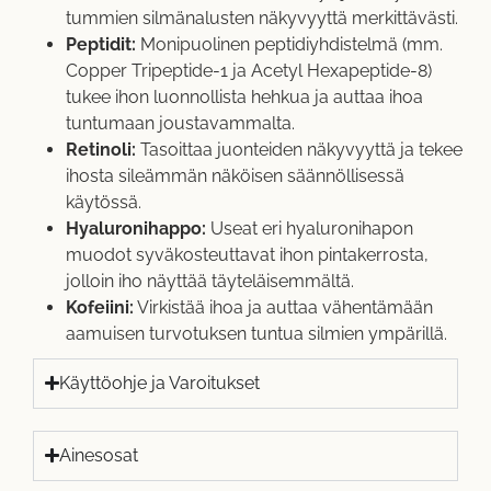
tummien silmänalusten näkyvyyttä merkittävästi.
Peptidit:
Monipuolinen peptidiyhdistelmä (mm.
Copper Tripeptide-1 ja Acetyl Hexapeptide-8)
tukee ihon luonnollista hehkua ja auttaa ihoa
tuntumaan joustavammalta.
Retinoli:
Tasoittaa juonteiden näkyvyyttä ja tekee
ihosta sileämmän näköisen säännöllisessä
käytössä.
Hyaluronihappo:
Useat eri hyaluronihapon
muodot syväkosteuttavat ihon pintakerrosta,
jolloin iho näyttää täyteläisemmältä.
Kofeiini:
Virkistää ihoa ja auttaa vähentämään
aamuisen turvotuksen tuntua silmien ympärillä.
Käyttöohje ja Varoitukset
Ainesosat