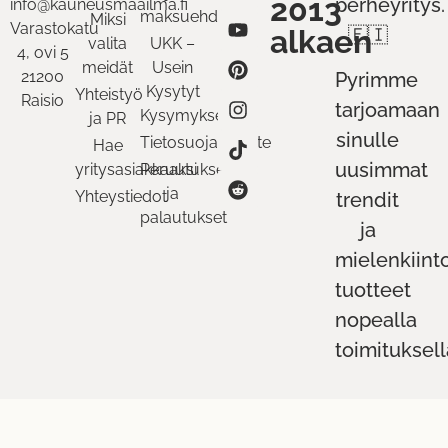
2013
perheyritys.
info@kauneusmaailma.fi
maksuehdot
Miksi
Varastokatu
alkaen
🇫🇮
valita
UKK –
4, ovi 5
meidät
Usein
21200
Pyrimme
Kysytyt
Yhteistyö
Raisio
tarjoamaan
Kysymykset
ja PR
sinulle
Tietosuojaseloste
Hae
uusimmat
yritysasiakkaaksi
Peruutukset
ja
Yhteystiedot
trendit
palautukset
ja
mielenkiint
tuotteet
nopealla
toimituksell