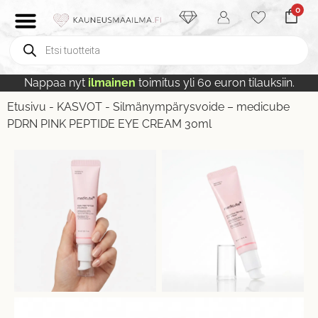
0
Nappaa nyt
ilmainen
toimitus yli 60 euron tilauksiin.
Etusivu
-
KASVOT
-
Silmänympärysvoide – medicube
PDRN PINK PEPTIDE EYE CREAM 30ml