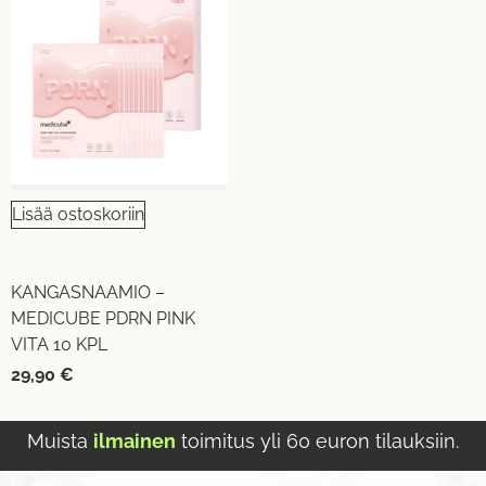
Lisää ostoskoriin
KANGASNAAMIO –
MEDICUBE PDRN PINK
VITA 10 KPL
29,90
€
Muista
ilmainen
toimitus yli 60 euron tilauksiin.