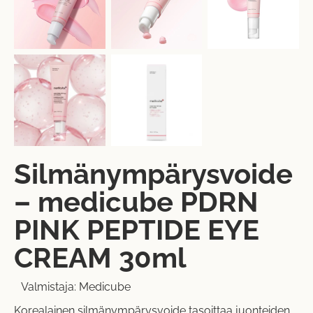
Silmänympärysvoide
– medicube PDRN
PINK PEPTIDE EYE
CREAM 30ml
Valmistaja:
Medicube
Korealainen silmänympärysvoide tasoittaa juonteiden