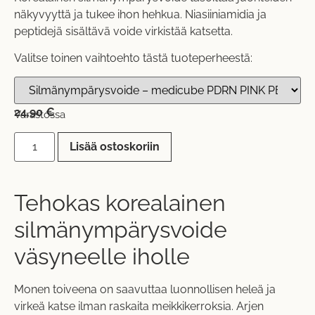
näkyvyyttä ja tukee ihon hehkua. Niasiiniamidia ja
peptidejä sisältävä voide virkistää katsetta.
Valitse toinen vaihtoehto tästä tuoteperheestä:
24,90
€
Varastossa
Lisää ostoskoriin
Tehokas korealainen
silmänympärysvoide
väsyneelle iholle
Monen toiveena on saavuttaa luonnollisen heleä ja
virkeä katse ilman raskaita meikkikerroksia. Arjen