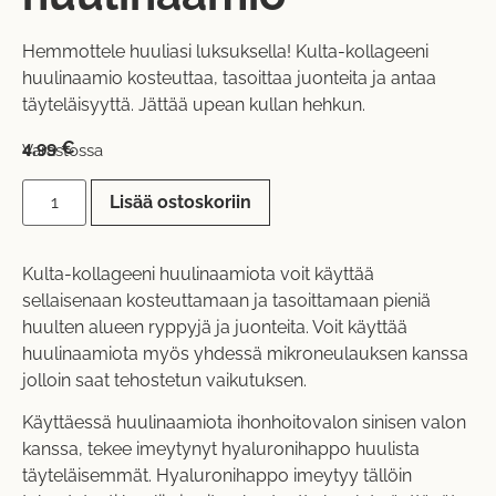
Hemmottele huuliasi luksuksella! Kulta-kollageeni
huulinaamio kosteuttaa, tasoittaa juonteita ja antaa
täyteläisyyttä. Jättää upean kullan hehkun.
4,99
€
Varastossa
Lisää ostoskoriin
Kulta-kollageeni huulinaamiota voit käyttää
sellaisenaan kosteuttamaan ja tasoittamaan pieniä
huulten alueen ryppyjä ja juonteita. Voit käyttää
huulinaamiota myös yhdessä
mikroneulauksen
kanssa
jolloin saat tehostetun vaikutuksen.
Käyttäessä huulinaamiota
ihonhoitovalon
sinisen valon
kanssa, tekee imeytynyt hyaluronihappo huulista
täyteläisemmät. Hyaluronihappo imeytyy tällöin