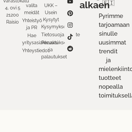
Varastokatu
alkaen
🇫🇮
valita
UKK –
4, ovi 5
meidät
Usein
21200
Pyrimme
Kysytyt
Yhteistyö
Raisio
tarjoamaan
Kysymykset
ja PR
sinulle
Tietosuojaseloste
Hae
uusimmat
yritysasiakkaaksi
Peruutukset
ja
Yhteystiedot
trendit
palautukset
ja
mielenkiint
tuotteet
nopealla
toimituksell