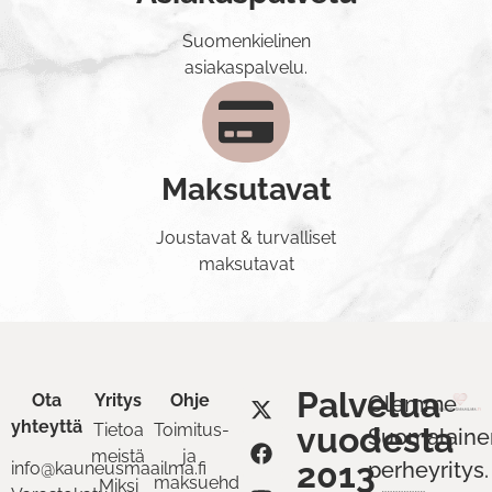
Suomenkielinen
asiakaspalvelu.
Maksutavat
Joustavat & turvalliset
maksutavat
Palvelua
Ota
Yritys
Ohje
Olemme
yhteyttä
Tietoa
Toimitus-
vuodesta
Suomalaine
meistä
ja
2013
perheyritys.
info@kauneusmaailma.fi
maksuehdot
Miksi