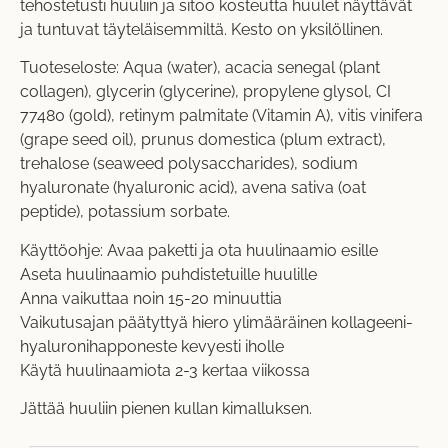
tehostetusti huuliin ja sitoo kosteutta huulet näyttävät
ja tuntuvat täyteläisemmiltä. Kesto on yksilöllinen.
Tuoteseloste: Aqua (water), acacia senegal (plant
collagen), glycerin (glycerine), propylene glysol, CI
77480 (gold), retinym palmitate (Vitamin A), vitis vinifera
(grape seed oil), prunus domestica (plum extract),
trehalose (seaweed polysaccharides), sodium
hyaluronate (hyaluronic acid), avena sativa (oat
peptide), potassium sorbate.
Käyttöohje: Avaa paketti ja ota huulinaamio esille
Aseta huulinaamio puhdistetuille huulille
Anna vaikuttaa noin 15-20 minuuttia
Vaikutusajan päätyttyä hiero ylimääräinen kollageeni-
hyaluronihapponeste kevyesti iholle
Käytä huulinaamiota 2-3 kertaa viikossa
Jättää huuliin pienen kullan kimalluksen.