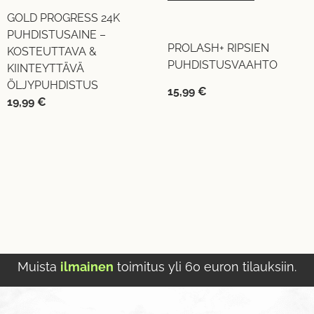
GOLD PROGRESS 24K
PUHDISTUSAINE –
PROLASH+ RIPSIEN
KOSTEUTTAVA &
PUHDISTUSVAAHTO
KIINTEYTTÄVÄ
ÖLJYPUHDISTUS
15,99
€
19,99
€
Muista
ilmainen
toimitus yli 60 euron tilauksiin.