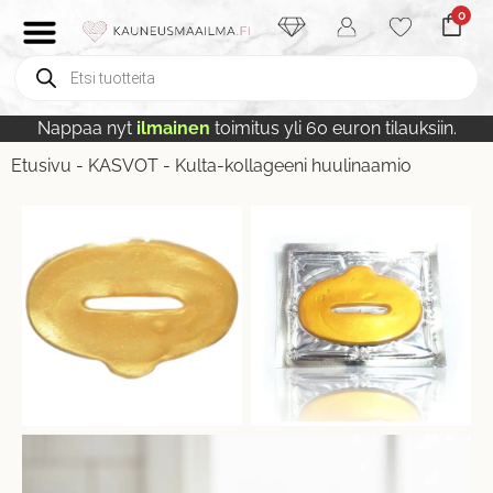
0
Nappaa nyt
ilmainen
toimitus yli 60 euron tilauksiin.
Etusivu
-
KASVOT
-
Kulta-kollageeni huulinaamio