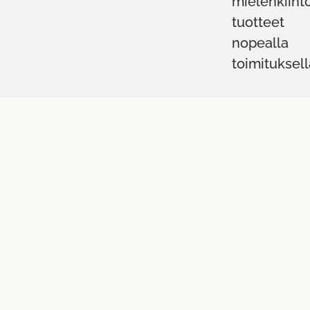
mielenkiint
tuotteet
nopealla
toimituksell