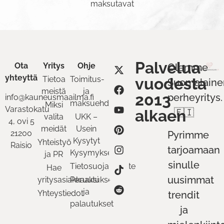
maksutavat
Palvelua
Ota
Yritys
Ohje
Olemme
yhteyttä
Tietoa
Toimitus-
vuodesta
Suomalaine
meistä
ja
2013
perheyritys.
info@kauneusmaailma.fi
maksuehdot
Miksi
Varastokatu
alkaen
🇫🇮
valita
UKK –
4, ovi 5
meidät
Usein
21200
Pyrimme
Kysytyt
Yhteistyö
Raisio
tarjoamaan
Kysymykset
ja PR
sinulle
Tietosuojaseloste
Hae
uusimmat
yritysasiakkaaksi
Peruutukset
ja
Yhteystiedot
trendit
palautukset
ja