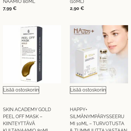
NAAMIO 80ML
(10ML)
7,99
€
2,90
€
Lisää ostoskoriin
Lisää ostoskoriin
SKIN ACADEMY GOLD
HAPPY+
PEEL OFF MASK –
SILMÄNYMPÄRYSSEERU
KIINTEYTTÄVÄ
MI 10ML – TURVOTUSTA
KULTANAAMIO 80ML
& TUMMUUTTA VASTAAN