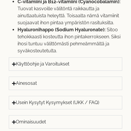
C-vitamiini ja B12-vitamiini (Cyanocobalamin):
Tuovat kasvoille välitöntä raikkautta ja
ainutlaatuista heleyttä. Toisaalta nämä vitamiinit
suojaavat ihon pintaa ympäristön rasituksilta.
Hyaluronihappo (Sodium Hyaluronate):
Sitoo
tehokkaasti kosteutta ihon pintakerrokseen. Siksi
ihosi tuntuu välittömästi pehmeämmältä ja
syväkosteutetulta.
Käyttöohje ja Varoitukset
Ainesosat
Usein Kysytyt Kysymykset (UKK / FAQ)
Ominaisuudet