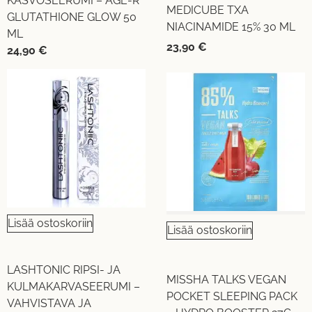
KASVOSEERUMI – AGE-R
MEDICUBE TXA
GLUTATHIONE GLOW 50
NIACINAMIDE 15% 30 ML
ML
23,90
€
24,90
€
Lisää ostoskoriin
Lisää ostoskoriin
LASHTONIC RIPSI- JA
MISSHA TALKS VEGAN
KULMAKARVASEERUMI –
POCKET SLEEPING PACK
VAHVISTAVA JA