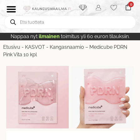
0
Nappaa nyt
ilmainen
toimitus yli 60 euron tilauksiin.
Etusivu
-
KASVOT
-
Kangasnaamio – Medicube PDRN
Pink Vita 10 kpl