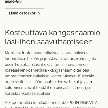
29,90
€
Varastossa
Lisää ostoskoriin
Kosteuttava kangasnaamio
lasi-ihon saavuttamiseen
Moni etsii luotettavaa ratkaisua saavuttaakseen
luonnollisen heleän ja joustavan tuntuisen ihon, jota
usein kutsutaan lasi-ihoksi. Tämä innovatiivinen
korealainen kosmetiikka -kangasnaamio tarjoaa
ammattimaisen ratkaisun kosteutukseen. Kuitenkin
arjen rasitukset, sääolosuhteiden vaihtelut ja ajan
kuluminen voivat tehdä ihon pinnasta samean ja
korostaa epätasaisuuksia.
Alkuperäiseltä nimeltään medicube PDRN PINK VITA