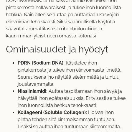
COATING MASK, tämä kasvonaamio käsittelee ihon
pintakerrosta hellävaraisesti ja tukee ihon luonnollista
hehkua. Näin ollen se auttaa palauttamaan kasvojen
elinvoiman tehokkaasti. Siksi säännöllisellä käytöllä
saavutat ammattitasoisen ihonhoitorutiinin ja
kauniimman yleisilmeen omassa kotonasi.
Ominaisuudet ja hyödyt
PDRN (Sodium DNA):
Käsittelee ihon
pintakerrosta ja tukee ihon elinvoimaista ilmettä.
Seurauksena iho näyttää sileämmältä ja tuntuu
joustavammalta.
Niasiiniamidi:
Auttaa tasoittamaan ihon sävyä ja
häivyttää ihon epätasaisuuksia. Erityisesti se tukee
ihon luonnollista hehkua tehokkaasti.
Kollageeni (Soluble Collagen):
Hoivaa ihon
pintaa tehden siitä kimmoisamman tuntuisen.
Lisäksi se auttaa ihoa tuntumaan kiinteämmältä.