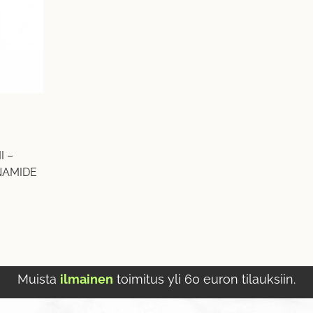
I –
NAMIDE
Muista
ilmainen
toimitus yli 60 euron tilauksiin.