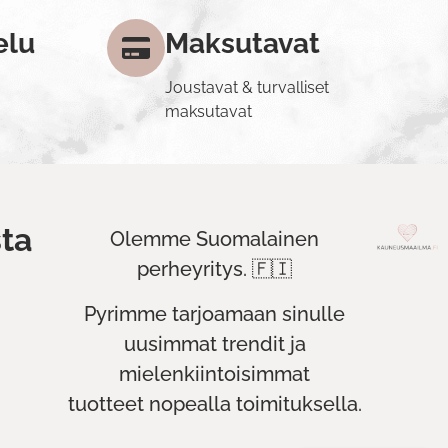
elu
Maksutavat
Joustavat & turvalliset
maksutavat
ta
Olemme Suomalainen
perheyritys. 🇫🇮
Pyrimme tarjoamaan sinulle
uusimmat trendit ja
mielenkiintoisimmat
tuotteet nopealla toimituksella.