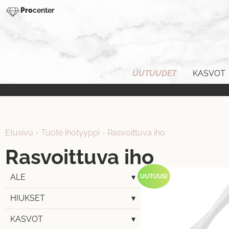
Pro
center
UUTUUDET
KASVOT
Etusivu
-
Tuote ihotyyppi
-
Rasvoittuva iho
Rasvoittuva iho
ALE
▾
UUTUUS!
HIUKSET
▾
KASVOT
▾