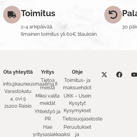
Toimitus
Pal
2-4 arkipäivää.
30 päi
Ilmainen toimitus yli 60€ tilauksiin.
Ota yhteyttä
Yritys
Ohje
Tietoa
Toimitus- ja
info@kauneusmaailma.fi
meistä
maksuehdot
Varastokatu
Miksi valita
UKK – Usein
4, ovi 5
meidät
Kysytyt
21200 Raisio
Kysymykset
Yhteistyö ja
PR
Tietosuojaseloste
Hae
Peruutukset
yritysasiakkaaksi
ja