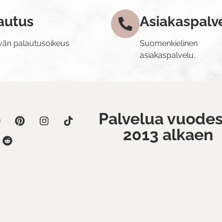
autus
Asiakaspalv
vän palautusoikeus
Suomenkielinen
asiakaspalvelu.
Palvelua vuodes
2013 alkaen