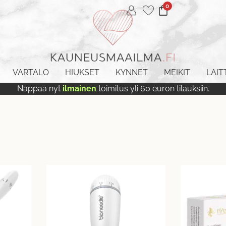
0
VARTALO
HIUKSET
KYNNET
MEIKIT
LAIT
Nappaa nyt
ilmainen
toimitus yli 60 euron tilauksiin.