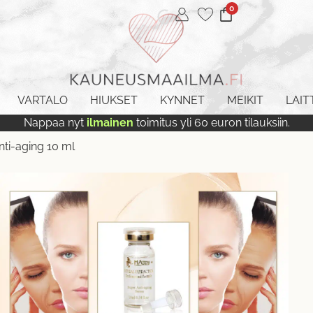
0
VARTALO
HIUKSET
KYNNET
MEIKIT
LAIT
Nappaa nyt
ilmainen
toimitus yli 60 euron tilauksiin.
nti-aging 10 ml