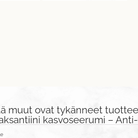
tä muut ovat tykänneet tuottee
ksantiini kasvoseerumi – Anti
le