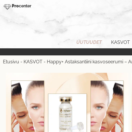
Pro
center
UUTUUDET
KASVOT
Etusivu
-
KASVOT
-
Happy+ Astaksantiini kasvoseerumi – A