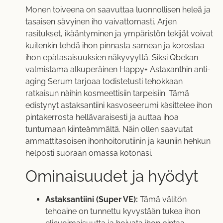
Monen toiveena on saavuttaa luonnollisen heleä ja
tasaisen sävyinen iho vaivattomasti. Arjen
rasitukset, ikääntyminen ja ympäristön tekijät voivat
kuitenkin tehdä ihon pinnasta samean ja korostaa
ihon epätasaisuuksien näkyvyyttä. Siksi Qbekan
valmistama alkuperäinen Happy+ Astaxanthin anti-
aging Serum tarjoaa todistetusti tehokkaan
ratkaisun näihin kosmeettisiin tarpeisiin. Tämä
edistynyt astaksantiini kasvoseerumi käsittelee ihon
pintakerrosta hellävaraisesti ja auttaa ihoa
tuntumaan kiinteämmältä. Näin ollen saavutat
ammattitasoisen ihonhoitorutiinin ja kauniin hehkun
helposti suoraan omassa kotonasi.
Ominaisuudet ja hyödyt
Astaksantiini (Super VE):
Tämä välitön
tehoaine on tunnettu kyvystään tukea ihon