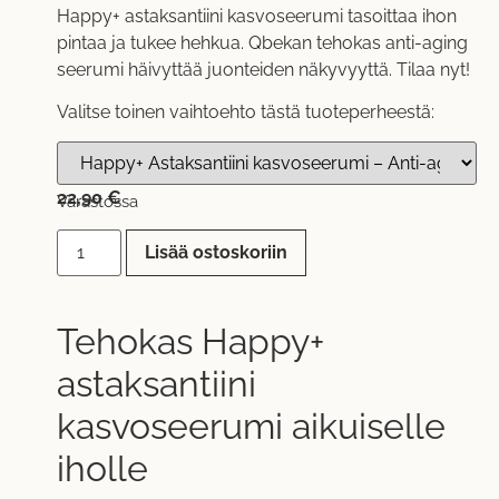
Happy+ astaksantiini kasvoseerumi tasoittaa ihon
pintaa ja tukee hehkua. Qbekan tehokas anti-aging
seerumi häivyttää juonteiden näkyvyyttä. Tilaa nyt!
Valitse toinen vaihtoehto tästä tuoteperheestä:
22,90
€
Varastossa
Lisää ostoskoriin
Tehokas Happy+
astaksantiini
kasvoseerumi aikuiselle
iholle