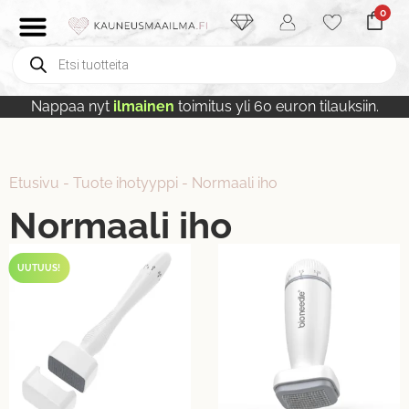
0
Nappaa nyt
ilmainen
toimitus yli 60 euron tilauksiin.
Etusivu
-
Tuote ihotyyppi
-
Normaali iho
Normaali iho
UUTUUS!