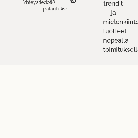
ja
Yhteystiedot
trendit
palautukset
ja
mielenkiint
tuotteet
nopealla
toimituksell