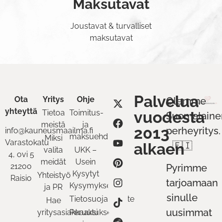
Maksutavat
Joustavat & turvalliset
maksutavat
Palvelua
Ota
Yritys
Ohje
Olemme
yhteyttä
Tietoa
Toimitus-
vuodesta
Suomalaine
meistä
ja
2013
perheyritys.
info@kauneusmaailma.fi
maksuehdot
Miksi
Varastokatu
alkaen
🇫🇮
valita
UKK –
4, ovi 5
meidät
Usein
21200
Pyrimme
Kysytyt
Yhteistyö
Raisio
tarjoamaan
Kysymykset
ja PR
sinulle
Tietosuojaseloste
Hae
uusimmat
yritysasiakkaaksi
Peruutukset