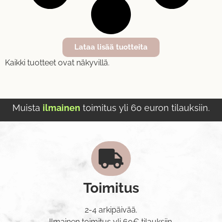
Lataa lisää tuotteita
Kaikki tuotteet ovat näkyvillä.
Muista
ilmainen
toimitus yli 60 euron tilauksiin.
Toimitus
2-4 arkipäivää.
Ilmainen toimitus yli 60€ tilauksiin.