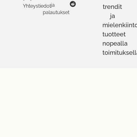
ja
Yhteystiedot
trendit
palautukset
ja
mielenkiint
tuotteet
nopealla
toimituksell