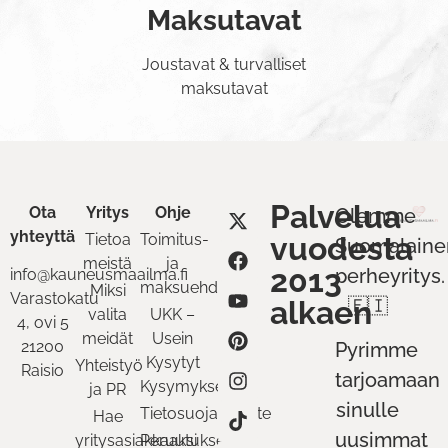
Maksutavat
Joustavat & turvalliset
maksutavat
Palvelua
Ota
Yritys
Ohje
Olemme
yhteyttä
Tietoa
Toimitus-
vuodesta
Suomalaine
meistä
ja
2013
perheyritys.
info@kauneusmaailma.fi
maksuehdot
Miksi
Varastokatu
alkaen
🇫🇮
valita
UKK –
4, ovi 5
meidät
Usein
21200
Pyrimme
Kysytyt
Yhteistyö
Raisio
tarjoamaan
Kysymykset
ja PR
sinulle
Tietosuojaseloste
Hae
uusimmat
yritysasiakkaaksi
Peruutukset