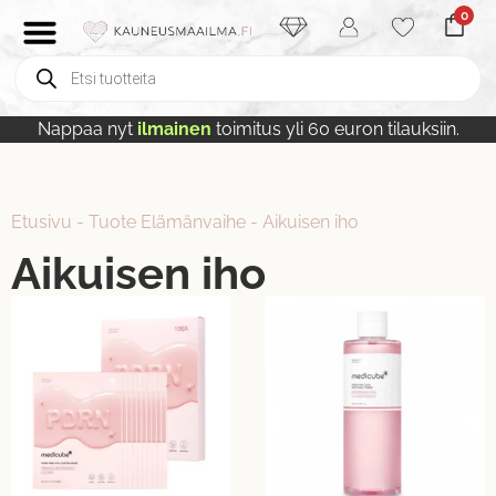
0
Nappaa nyt
ilmainen
toimitus yli 60 euron tilauksiin.
Etusivu
-
Tuote Elämänvaihe
-
Aikuisen iho
Aikuisen iho