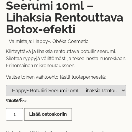
Seerumi 10ml –
Lihaksia Rentouttava
Botox-efekti
Valmistaja:
Happy+
,
Qbéka Cosmetic
Kiinteyttävä ja lihaksia rentouttava botuliiniseerumi.
Silottaa ryppyjä välittömästi ja tekee ihosta nuorekkaan.
Erinomainen mikroneulaukseen.
Valitse toinen vaihtoehto tästä tuoteperheestä:
29,99
€
Varastossa
Lisää ostoskoriin