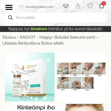
0
Nappaa nyt
ilmainen
toimitus yli 60 euron tilauksiin.
Etusivu
-
KASVOT
-
Happy+ Botuliini Seerumi 10ml –
Lihaksia Rentouttava Botox-efekti