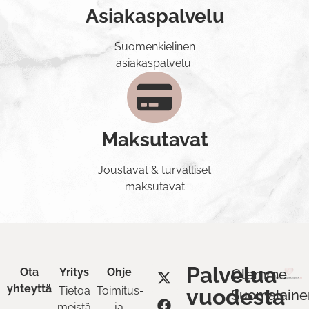
Asiakaspalvelu
Suomenkielinen
asiakaspalvelu.
Maksutavat
Joustavat & turvalliset
maksutavat
Palvelua
Ota
Yritys
Ohje
Olemme
yhteyttä
Tietoa
Toimitus-
vuodesta
Suomalaine
meistä
ja