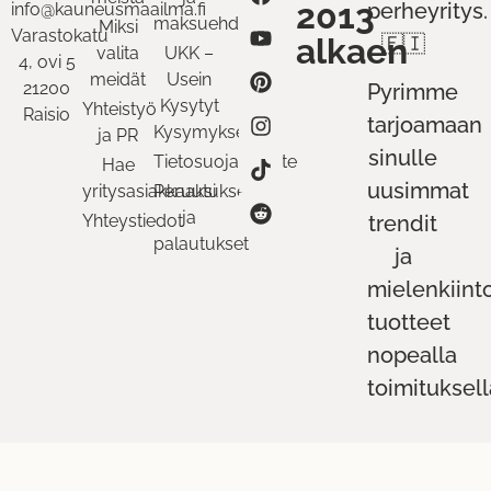
2013
perheyritys.
info@kauneusmaailma.fi
maksuehdot
Miksi
Varastokatu
alkaen
🇫🇮
valita
UKK –
4, ovi 5
meidät
Usein
21200
Pyrimme
Kysytyt
Yhteistyö
Raisio
tarjoamaan
Kysymykset
ja PR
sinulle
Tietosuojaseloste
Hae
uusimmat
yritysasiakkaaksi
Peruutukset
ja
Yhteystiedot
trendit
palautukset
ja
mielenkiint
tuotteet
nopealla
toimituksell