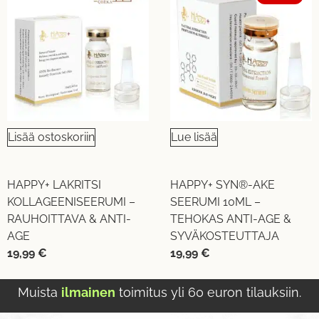
Lisää ostoskoriin
Lue lisää
HAPPY+ LAKRITSI
HAPPY+ SYN®-AKE
KOLLAGEENISEERUMI –
SEERUMI 10ML –
RAUHOITTAVA & ANTI-
TEHOKAS ANTI-AGE &
AGE
SYVÄKOSTEUTTAJA
19,99
€
19,99
€
Muista
ilmainen
toimitus yli 60 euron tilauksiin.