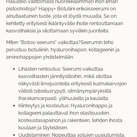
Haluatko välittömästi nuorekkaamman ihon ilman
pistoshoitoja? Happy+ Botuliini erikoisseerumi on
ainutlaatuinen tuote, jota et löydä muualta. Se on
kehitetty erityisesti ikääntyvälle iholle rentouttamaan
kasvolihaksia ja silottamaan syviäkin juonteita.
Miten “Botox-seerumi” vaikuttaa?Seerumin teho
perustuu botuliinin, hyaluronihapon, kollageenin ja
aminohappojen yhdistelmään.
Lihasten rentoutus: Seerumi vaikuttaa
kasvolihasten jännitystiloihin, mikä silottaa
näkyvästi ilmejuonteita erityisesti kulmakarvojen
välistä (sibeliusrypyt), silmänympäryksiltä
(harakanvarpaat), ylähuulelta ja kaulalta.
Kiinteytys ja kosteutus: Hyaluronihappo ja
kollageeni palauttavat ihon elastisuuden,
kosteustasapainon ja rakenteen, tehden ihosta
kuulaan ja täyteläisen.
Uudistaminen: Nopeuttaa solujen uusiutumista,