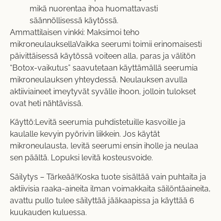
mikä nuorentaa ihoa huomattavasti
säännöllisessä käytössä.
Ammattilaisen vinkki: Maksimoi teho
mikroneulauksellaVaikka seerumi toimii erinomaisesti
päivittäisessä käytössä voiteen alla, paras ja välitön
“Botox-vaikutus” saavutetaan käyttämällä seerumia
mikroneulauksen yhteydessä. Neulauksen avulla
aktiiviaineet imeytyvät syvälle ihoon, jolloin tulokset
ovat heti nähtävissä.
Käyttö:Levitä seerumia puhdistetuille kasvoille ja
kaulalle kevyin pyörivin liikkein. Jos käytät
mikroneulausta, levitä seerumi ensin iholle ja neulaa
sen päältä. Lopuksi levitä kosteusvoide.
Säilytys – Tärkeää!Koska tuote sisältää vain puhtaita ja
aktiivisia raaka-aineita ilman voimakkaita säilöntäaineita,
avattu pullo tulee säilyttää jääkaapissa ja käyttää 6
kuukauden kuluessa.