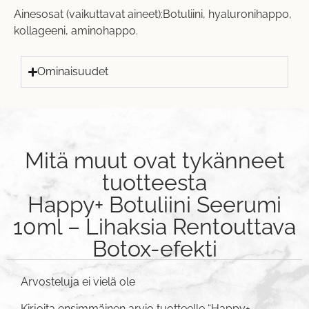
Ainesosat (vaikuttavat aineet):Botuliini, hyaluronihappo,
kollageeni, aminohappo.
Ominaisuudet
Mitä muut ovat tykänneet
tuotteesta
Happy+ Botuliini Seerumi
10ml – Lihaksia Rentouttava
Botox-efekti
Arvosteluja ei vielä ole
Kirjoita ensimmäinen arvio tuotteelle “Happy+