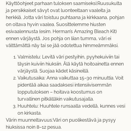
Käyttöohjeet parhaan tuloksen saamiseksi:Ruusukulta
ja persikkaiset sävyt ovat luonteeltaan vaaleita ja
herkkiä. Jotta väri toistuu puhtaana ja kirkkaana, pohjan
on oltava hyvin vaalea. Suosittelemme hiusten
esivaalennusta (esim.
Herman’s Amazing Bleach Kit
)
ennen värjäystä. Jos pohja on liian tumma, väri ei
välttämättä näy tai se jää odotettua himmeämmäksi.
Valmistelu: Levitä väri pestyihin, pyyhekuiviin tai
täysin kuiviin hiuksiin. Älä käytä hoitoainetta ennen
värjäystä. Suojaa kädet käsineillä.
Vaikutusaika: Anna vaikuttaa 15–30 minuuttia. Voit
pidentää aikaa saadaksesi intensiivisemmän
lopputuloksen – hoitava koostumus on
turvallinen pitkälläkin vaikutusajalla.
Huuhtelu: Huuhtele runsaalla vedellä, kunnes vesi
on kirkasta.
Värin muunneltavuus:Väri on puolikestävä ja pysyy
hiuksissa noin 8–12 pesua.