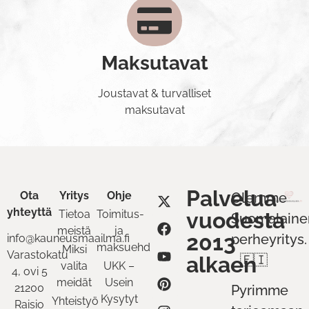
Maksutavat
Joustavat & turvalliset
maksutavat
Palvelua
Ota
Yritys
Ohje
Olemme
yhteyttä
Tietoa
Toimitus-
vuodesta
Suomalaine
meistä
ja
2013
perheyritys.
info@kauneusmaailma.fi
maksuehdot
Miksi
Varastokatu
alkaen
🇫🇮
valita
UKK –
4, ovi 5
meidät
Usein
21200
Pyrimme
Kysytyt
Yhteistyö
Raisio