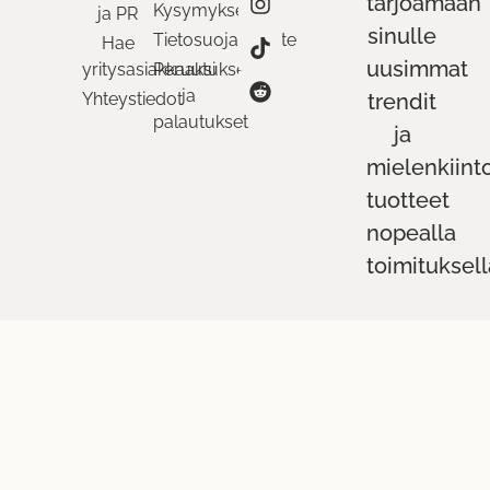
tarjoamaan
Kysymykset
ja PR
sinulle
Tietosuojaseloste
Hae
uusimmat
yritysasiakkaaksi
Peruutukset
ja
Yhteystiedot
trendit
palautukset
ja
mielenkiint
tuotteet
nopealla
toimituksell