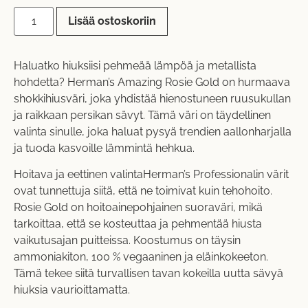
Lisää ostoskoriin
Haluatko hiuksiisi pehmeää lämpöä ja metallista
hohdetta? Herman’s Amazing Rosie Gold on hurmaava
shokkihiusväri, joka yhdistää hienostuneen ruusukullan
ja raikkaan persikan sävyt. Tämä väri on täydellinen
valinta sinulle, joka haluat pysyä trendien aallonharjalla
ja tuoda kasvoille lämmintä hehkua.
Hoitava ja eettinen valintaHerman’s Professionalin värit
ovat tunnettuja siitä, että ne toimivat kuin tehohoito.
Rosie Gold on hoitoainepohjainen suoraväri, mikä
tarkoittaa, että se kosteuttaa ja pehmentää hiusta
vaikutusajan puitteissa. Koostumus on täysin
ammoniakiton, 100 % vegaaninen ja eläinkokeeton.
Tämä tekee siitä turvallisen tavan kokeilla uutta sävyä
hiuksia vaurioittamatta.