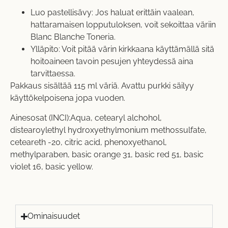
Luo pastellisävy: Jos haluat erittäin vaalean,
hattaramaisen lopputuloksen, voit sekoittaa väriin
Blanc Blanche Toneria
.
Ylläpito: Voit pitää värin kirkkaana käyttämällä sitä
hoitoaineen tavoin pesujen yhteydessä aina
tarvittaessa.
Pakkaus sisältää 115 ml väriä. Avattu purkki säilyy
käyttökelpoisena jopa vuoden.
Ainesosat (INCI):Aqua, cetearyl alchohol,
distearoylethyl hydroxyethylmonium methossulfate,
ceteareth -20, citric acid, phenoxyethanol,
methylparaben, basic orange 31, basic red 51, basic
violet 16, basic yellow.
Ominaisuudet