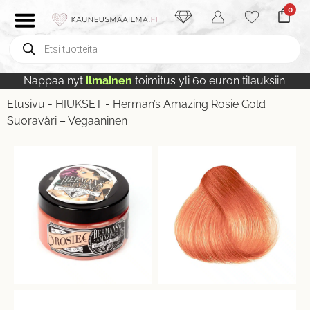
0
Nappaa nyt
ilmainen
toimitus yli 60 euron tilauksiin.
Etusivu
-
HIUKSET
-
Herman’s Amazing Rosie Gold
Suoraväri – Vegaaninen