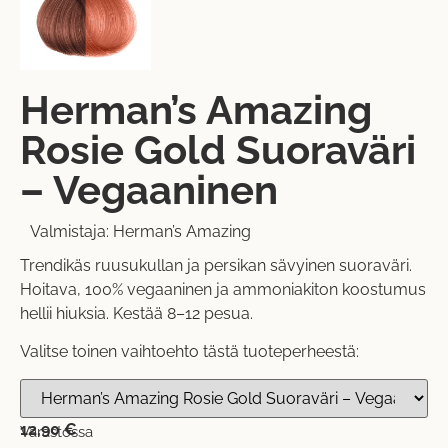
Herman’s Amazing
Rosie Gold Suoraväri
– Vegaaninen
Valmistaja:
Herman’s Amazing
Trendikäs ruusukullan ja persikan sävyinen suoraväri.
Hoitava, 100% vegaaninen ja ammoniakiton koostumus
hellii hiuksia. Kestää 8–12 pesua.
Valitse toinen vaihtoehto tästä tuoteperheestä:
12,90
€
Varastossa