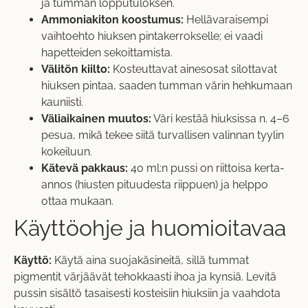
ja tumman lopputuloksen.
Ammoniakiton koostumus:
Hellävaraisempi
vaihtoehto hiuksen pintakerrokselle; ei vaadi
hapetteiden sekoittamista.
Välitön kiilto:
Kosteuttavat ainesosat silottavat
hiuksen pintaa, saaden tumman värin hehkumaan
kauniisti.
Väliaikainen muutos:
Väri kestää hiuksissa n. 4–6
pesua, mikä tekee siitä turvallisen valinnan tyylin
kokeiluun.
Kätevä pakkaus:
40 ml:n pussi on riittoisa kerta-
annos (hiusten pituudesta riippuen) ja helppo
ottaa mukaan.
Käyttöohje ja huomioitavaa
Käyttö:
Käytä aina suojakäsineitä, sillä tummat
pigmentit värjäävät tehokkaasti ihoa ja kynsiä. Levitä
pussin sisältö tasaisesti kosteisiin hiuksiin ja vaahdota