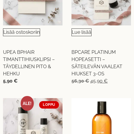
Lisää ostoskoriin
Lue lisää
UPEA BPHAIR
BPCARE PLATINUM
TIMANTTIHIUSKLIPSI –
HOPEASETTI –
TÄYDELLINEN PITO &
SÄTEILEVÄN VAALEAT
HEHKU
HIUKSET 3-OS
5,90
€
56,30
€
45,90
€
ALE!
LOPPU