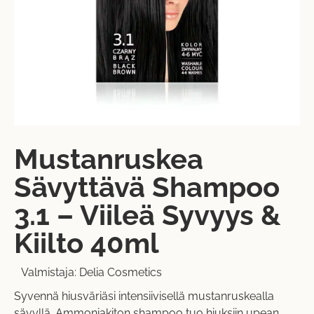
Mustanruskea
Sävyttävä Shampoo
3.1 – Viileä Syvyys &
Kiilto 40ml
Valmistaja:
Delia Cosmetics
Syvennä hiusväriäsi intensiivisellä mustanruskealla
sävyllä. Ammoniakiton shampoo tuo hiuksiin upean