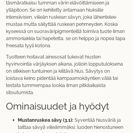
täsmäratkaisu tumman värin elävöittämiseen ja
ylläpitoon. Se on kehitetty antamaan hiuksille
intensiivisen, viileän ruskean sävyn, joka lähentelee
mustaa mutta säilyttää ruskean pehmeyden. Koska
kyseessä on suoraväripigmenteillä toimiva tuote ilman
ammoniakkia tai hapetetta, se on helppo ja nopea tapa
freesata tyyli kotona.
Tuotteen hoitavat ainesosat tukevat hiusten
hyvinvointia värjäyksen aikana, jolloin lopputuloksena
on silkkisen tuntuinen ja kiiltävä hius. Sävytys on
loistava keino pidentää kampaamokäyntien väliä tai
testata tummempaa lookia ilman pitkäaikaista
sitoutumista.
Ominaisuudet ja hyödyt
Mustanruskea sävy (3.1):
Syventää hiusväriä ja
taittaa sävyä viileämmäksi, luoden hienostuneen