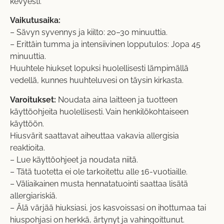
kevyesti.
Vaikutusaika:
– Sävyn syvennys ja kiilto: 20–30 minuuttia.
– Erittäin tumma ja intensiivinen lopputulos: Jopa 45
minuuttia.
Huuhtele hiukset lopuksi huolellisesti lämpimällä
vedellä, kunnes huuhteluvesi on täysin kirkasta.
Varoitukset:
Noudata aina laitteen ja tuotteen
käyttöohjeita huolellisesti. Vain henkilökohtaiseen
käyttöön.
Hiusvärit saattavat aiheuttaa vakavia allergisia
reaktioita.
– Lue käyttöohjeet ja noudata niitä.
– Tätä tuotetta ei ole tarkoitettu alle 16-vuotiaille.
– Väliaikainen musta hennatatuointi saattaa lisätä
allergiariskiä.
– Älä värjää hiuksiasi, jos kasvoissasi on ihottumaa tai
hiuspohjasi on herkkä, ärtynyt ja vahingoittunut.