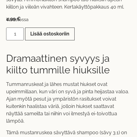
kiillon ja viileän vivahteen. Kertakäyttöpakkaus 40 ml.
4,99
€
Varastossa
Lisää ostoskoriin
Dramaattinen syvyys ja
kiilto tummille hiuksille
Tummanruskeat ja lähes mustat hiukset ovat
upeimmillaan, kun väri on syvä ja pinta heijastaa valoa.
Ajan myötä pesut ja ympäristön rasitukset voivat
kuitenkin haalistaa väriä, jolloin hiukset saattavat
näyttää sameilta tai niihin voi ilmestyä ei-toivottua
lämpöä.
Tämä mustanruskea sävyttävä shampoo (sävy 3.1) on