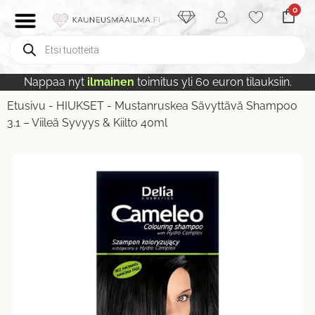
0
Nappaa nyt
ilmainen
toimitus yli 60 euron tilauksiin.
Etusivu
-
HIUKSET
-
Mustanruskea Sävyttävä Shampoo
3.1 – Viileä Syvyys & Kiilto 40ml