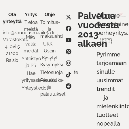
Palvelua
Ota
Yritys
Ohje
Olemme
yhteyttä
Tietoa
Toimitus-
vuodesta
Suomalaine
meistä
ja
2013
perheyritys.
info@kauneusmaailma.fi
maksuehdot
Miksi
Varastokatu
alkaen
🇫🇮
valita
UKK –
4, ovi 5
meidät
Usein
21200
Pyrimme
Kysytyt
Yhteistyö
Raisio
tarjoamaan
Kysymykset
ja PR
sinulle
Tietosuojaseloste
Hae
uusimmat
yritysasiakkaaksi
Peruutukset
ja
Yhteystiedot
trendit
palautukset
ja
mielenkiint
tuotteet
nopealla