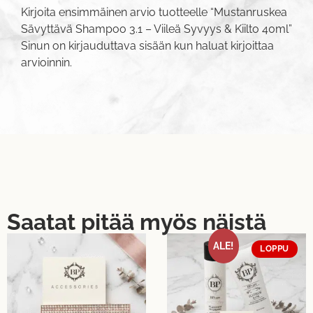
Kirjoita ensimmäinen arvio tuotteelle “Mustanruskea
Sävyttävä Shampoo 3.1 – Viileä Syvyys & Kiilto 40ml”
Sinun on
kirjauduttava sisään
kun haluat kirjoittaa
arvioinnin.
Saatat pitää myös näistä
ALE!
LOPPU