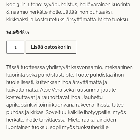
Koe 3-in-1 teho: syväpuhdistus, hellävarainen kuorinta
& naamio herkälle iholle. Jättää ihon puhtaaksi,
kirkkaaksi ja kosteutetuksi ärsyttämättä. Mieto tuoksu.
14,98
€
Varastossa
Lisää ostoskoriin
Tässä tuotteessa yhdistyvät kasvonaamio, mekaaninen
kuorinta sekä puhdistustuote. Tuote puhdistaa ihon
huolellisesti, kuitenkaan ihoa ärsyttämättä ja
kuivattamatta. Aloe Vera sekä ruusunmarjauute
kosteuttavat ja rauhoittavat ihoa. Jauhettu
aprikoosinkivi toimii kuorivana rakeena. Ihosta tulee
puhdas ja kirkas. Soveltuu kaikille ihotyypeille, myös
herkälle iholle tarvittaessa. Mieto raaka-aineiden
luontainen tuoksu, sopii myös tuoksuherkille.