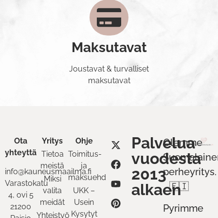
Maksutavat
Joustavat & turvalliset
maksutavat
Palvelua
Ota
Yritys
Ohje
Olemme
yhteyttä
Tietoa
Toimitus-
vuodesta
Suomalaine
meistä
ja
2013
perheyritys.
info@kauneusmaailma.fi
maksuehdot
Miksi
Varastokatu
alkaen
🇫🇮
valita
UKK –
4, ovi 5
meidät
Usein
21200
Pyrimme
Kysytyt
Yhteistyö