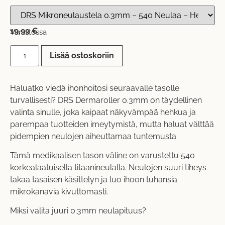
19,99
€
Varastossa
Lisää ostoskoriin
Haluatko viedä ihonhoitosi seuraavalle tasolle
turvallisesti? DRS Dermaroller 0.3mm on täydellinen
valinta sinulle, joka kaipaat näkyvämpää hehkua ja
parempaa tuotteiden imeytymistä, mutta haluat välttää
pidempien neulojen aiheuttamaa tuntemusta.
Tämä medikaalisen tason väline on varustettu 540
korkealaatuisella titaanineulalla. Neulojen suuri tiheys
takaa tasaisen käsittelyn ja luo ihoon tuhansia
mikrokanavia kivuttomasti.
Miksi valita juuri 0.3mm neulapituus?