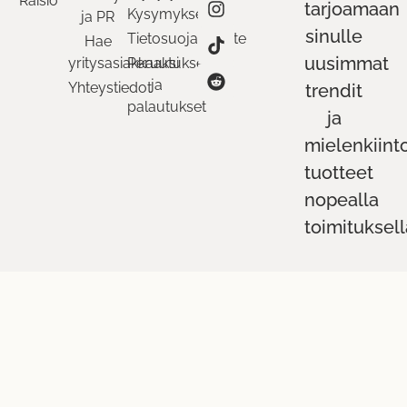
Raisio
tarjoamaan
Kysymykset
ja PR
sinulle
Tietosuojaseloste
Hae
uusimmat
yritysasiakkaaksi
Peruutukset
ja
Yhteystiedot
trendit
palautukset
ja
mielenkiint
tuotteet
nopealla
toimituksell