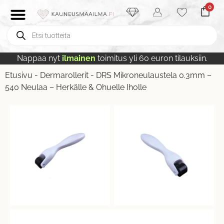
0
Nappaa nyt
ilmainen
toimitus yli 60 euron tilauksiin.
Etusivu
-
Dermarollerit
-
DRS Mikroneulaustela 0.3mm –
540 Neulaa – Herkälle & Ohuelle Iholle