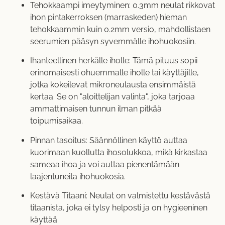
Tehokkaampi imeytyminen: 0.3mm neulat rikkovat
ihon pintakerroksen (marraskeden) hieman
tehokkaammin kuin 0.2mm versio, mahdollistaen
seerumien pääsyn syvemmälle ihohuokosiin.
Ihanteellinen herkälle iholle: Tämä pituus sopii
erinomaisesti ohuemmalle iholle tai käyttäjille,
jotka kokeilevat mikroneulausta ensimmäistä
kertaa. Se on "aloittelijan valinta", joka tarjoaa
ammattimaisen tunnun ilman pitkää
toipumisaikaa.
Pinnan tasoitus: Säännöllinen käyttö auttaa
kuorimaan kuollutta ihosolukkoa, mikä kirkastaa
sameaa ihoa ja voi auttaa pienentämään
laajentuneita ihohuokosia.
Kestävä Titaani: Neulat on valmistettu kestävästä
titaanista, joka ei tylsy helposti ja on hygieeninen
käyttää.