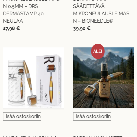
N 0.5MM – DRS
SÄÄDETTÄVÄ
DERMASTAMP 40
MIKRONEULAUSLEIMASI
NEULAA
N – BIONEEDLE®
17,98
€
39,90
€
ALE!
Lisää ostoskoriin
Lisää ostoskoriin