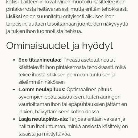
kotiisi. Laitteen innovatiivinen muotoilu käsittelee ihon
pintakerrosta hellävaraisesti mutta erittäin tehokkaasti.
Lisäksi
se on suunniteltu erityisesti aikuisen ihon
tarpeisiin, auttaen tasoittamaan juonteiden näkyvyyttä
ja tukien ihon luonnollista hehkua.
Ominaisuudet ja hyödyt
600 titaanineulaa:
Tiheästi asetetut neulat
käsittelevät ihon pintakerrosta tehokkaasti, mikä
tekee ihosta silkkisen pehmeän tuntuisen ja
sileämmän näköisen.
1.0mm neulapituus:
Optimaalinen pituus
syvempien epätasaisuuksien, kuten auringon
vaurioittaman ihon tai epäpuhtauksien jättämien
jälkien, häivyttämiseen kotihoidossa.
Laaja neulapinta-ala:
Tarjoaa erittäin vakaan ja
hallitun ihotuntuman, minkä ansiosta käsittely on
tasaista ja miellyttävää.