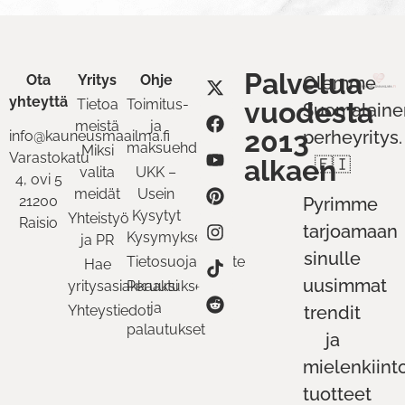
Palvelua
Ota
Yritys
Ohje
Olemme
yhteyttä
Tietoa
Toimitus-
vuodesta
Suomalaine
meistä
ja
2013
perheyritys.
info@kauneusmaailma.fi
maksuehdot
Miksi
Varastokatu
alkaen
🇫🇮
valita
UKK –
4, ovi 5
meidät
Usein
21200
Pyrimme
Kysytyt
Yhteistyö
Raisio
tarjoamaan
Kysymykset
ja PR
sinulle
Tietosuojaseloste
Hae
uusimmat
yritysasiakkaaksi
Peruutukset
ja
Yhteystiedot
trendit
palautukset
ja
mielenkiint
tuotteet