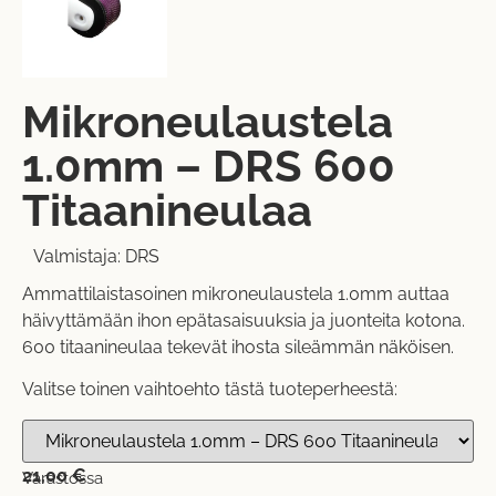
Mikroneulaustela
1.0mm – DRS 600
Titaanineulaa
Valmistaja:
DRS
Ammattilaistasoinen mikroneulaustela 1.0mm auttaa
häivyttämään ihon epätasaisuuksia ja juonteita kotona.
600 titaanineulaa tekevät ihosta sileämmän näköisen.
Valitse toinen vaihtoehto tästä tuoteperheestä:
21,00
€
Varastossa