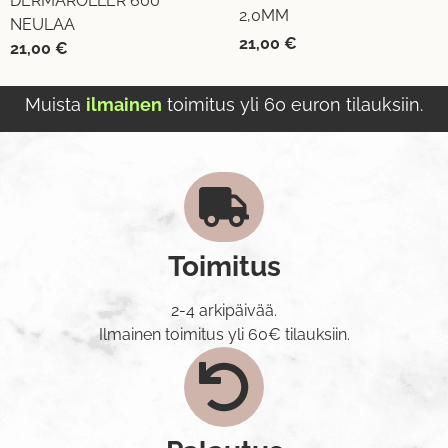
DERMAROLLER 600
2,0MM
NEULAA
21,00
€
21,00
€
Muista
ilmainen
toimitus yli 60 euron tilauksiin.
Toimitus
2-4 arkipäivää.
Ilmainen toimitus yli 60€ tilauksiin.