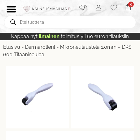
0
Nappaa nyt
ilmainen
toimitus yli 60 euron tilauksiin.
Etusivu
-
Dermarollerit
-
Mikroneulaustela 1.0mm – DRS
600 Titaanineulaa