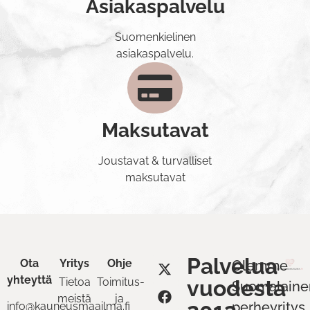
Asiakaspalvelu
Suomenkielinen
asiakaspalvelu.
Maksutavat
Joustavat & turvalliset
maksutavat
Palvelua
Ota
Yritys
Ohje
Olemme
yhteyttä
Tietoa
Toimitus-
vuodesta
Suomalaine
meistä
ja
perheyritys.
info@kauneusmaailma.fi