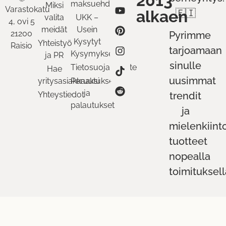
2013
maksuehdot
Miksi
Varastokatu
alkaen
🇫🇮
valita
UKK –
4, ovi 5
meidät
Usein
21200
Pyrimme
Kysytyt
Yhteistyö
Raisio
tarjoamaan
Kysymykset
ja PR
sinulle
Tietosuojaseloste
Hae
uusimmat
yritysasiakkaaksi
Peruutukset
ja
Yhteystiedot
trendit
palautukset
ja
mielenkiint
tuotteet
nopealla
toimituksell