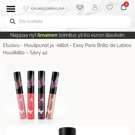
0
Nappaa nyt
ilmainen
toimitus yli 60 euron tilauksiin.
Etusivu
-
Huulipunat ja -kiillot
-
Easy Paris Brillo de Labios
Huulikiilto – Sävy 42