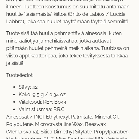
ilmeen. Tuotteen koostumus on suunniteltu antamaan
huulille “lasiamaista” kiiltoa (Brillo de Labios / Lucida
Labbra), joka saa huulet näyttämään täyteläisemmiltä.
Tuote sisältää huulia pehmentäviä ainesosia, kuten
mineraaliöljyä ja mehiläisvahaa, jotka auttavat
pitämään huulet pehmeinä meikin aikana. Tuubissa on
viisto applikaattoripää, joka tekee levityksestä tarkkaa
ja siistiä.
Tuotetiedot:
Sävy: 42
Koko: 9,5 g / 0.34 oz
Viitekoodi: REF: B044
Valmistusmaa: P.R.C.
Ainesosat / INCI: Ethylhexyl Palmitate, Mineral Oil,
Polybutene, Microcrystalline Wax, Beeswax
(Mehiläisvaha), Silica Dimethyl Silylate, Propylparaben,