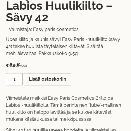
Labios Huulikiilto –
Sävy 42
Valmistaja:
Easy paris cosmetics
Upea kiilto ja kaunis sävy! Easy Paris -huulikiilto (sävy
42) tekee huulista täyteläisen kiiltävät. Sisältää
mehiläisvahaa. Pakkauskoko 9,5g.
4,89
€
Varastossa
Lisää ostoskoriin
Viimeistele meikkisi Easy Paris Cosmetics Brillo de
Labios -huulikiillolla. Tämä perinteinen “tube”-mallinen
huulikiilto on helppo levittää ja se kulkee kätevästi
mukana käsilaukussa tai meikkipussissa.
Sävy 42 tuo huulille upeaa hohdetta ja viimeistellyn