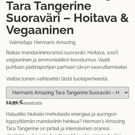
Tara Tangerine
Suoraväri – Hoitava &
Vegaaninen
Valmistaja:
Herman’s Amazing
Raikas mandariininoranssi suoraväri. Hoitava, 100%
vegaaninen ja ammoniakiton koostumus. Vaatii
puhtaan platinapohjan parhaan sävyn saavuttamiseksi.
Valitse toinen vaihtoehto tästä tuoteperheestä:
12,90
€
Loppu varastosta
Haluatko hiuksiisi mehukasta energiaa ja auringon
kypsyttämän mandariinin hehkua? Herman's Amazing
Tara Tangerine on pirteä ja intensiivinen oranssi