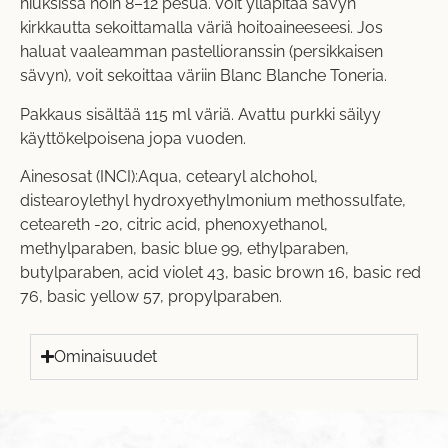
hiuksissa noin 8–12 pesua. Voit ylläpitää sävyn
kirkkautta sekoittamalla väriä hoitoaineeseesi. Jos
haluat vaaleamman pastellioranssin (persikkaisen
sävyn), voit sekoittaa väriin
Blanc Blanche Toneria
.
Pakkaus sisältää 115 ml väriä. Avattu purkki säilyy
käyttökelpoisena jopa vuoden.
Ainesosat (INCI):Aqua, cetearyl alchohol,
distearoylethyl hydroxyethylmonium methossulfate,
ceteareth -20, citric acid, phenoxyethanol,
methylparaben, basic blue 99, ethylparaben,
butylparaben, acid violet 43, basic brown 16, basic red
76, basic yellow 57, propylparaben.
Ominaisuudet