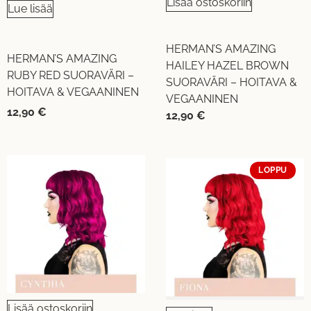
Lisää ostoskoriin
Lue lisää
HERMAN’S AMAZING
HERMAN’S AMAZING
HAILEY HAZEL BROWN
RUBY RED SUORAVÄRI –
SUORAVÄRI – HOITAVA &
HOITAVA & VEGAANINEN
VEGAANINEN
12,90
€
12,90
€
LOPPU
Lisää ostoskoriin