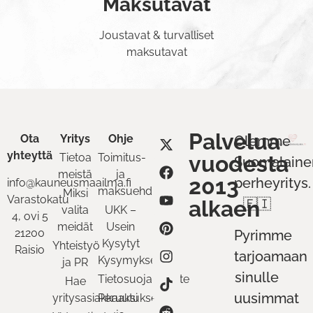
Maksutavat
Joustavat & turvalliset
maksutavat
Palvelua
Ota
Yritys
Ohje
Olemme
yhteyttä
Tietoa
Toimitus-
vuodesta
Suomalaine
meistä
ja
2013
perheyritys.
info@kauneusmaailma.fi
maksuehdot
Miksi
Varastokatu
alkaen
🇫🇮
valita
UKK –
4, ovi 5
meidät
Usein
21200
Pyrimme
Kysytyt
Yhteistyö
Raisio
tarjoamaan
Kysymykset
ja PR
sinulle
Tietosuojaseloste
Hae
uusimmat
yritysasiakkaaksi
Peruutukset