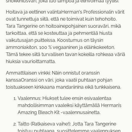
shokkihiusväri, joka tuo lämpöä ja elinvoimaa tyyliisi.
Hoitava ja eettinen valintaHerman's Professionalin värit
ovat tunnettuja siitä, että ne toimivat kuin tehohoito.
Tara Tangerine on hoitoainepohjainen suoraväri, mikä
tarkoittaa, että se kosteuttaa ja pehmentää hiusta
vaikutusajan puitteissa. Koostumus on täysin
ammoniakiton, 100 % vegaaninen ja eläinkokeeton.
Tämä tekee siitä turvallisen tavan kokeilla rohkeaa väriä
hiuksia vaurioittamatta.
Ammattilaisen vinkki: Näin onnistut oranssin
kanssaOranssi on väri, joka vaatii puhtaan pohjan
toistuakseen kirkkaana mandariinina eikä tunkkaisena.
Vaalennus: Hiukset tulee ensin esivaalentaa
mahdollisimman vaaleiksi käyttämällä
Herman’s
Amazing Bleach Kit
-vaalennusainetta.
Taitto (Ratkaiseva vaihe!): Jotta Tara Tangerine
toistuu puhtaana, suosittelemme vaalennuksen