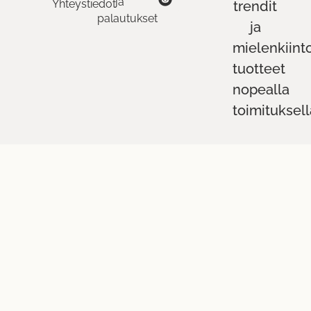
ja
Yhteystiedot
trendit
palautukset
ja
mielenkiint
tuotteet
nopealla
toimituksell