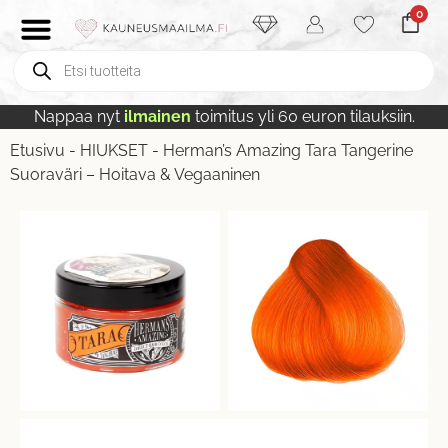
0
Nappaa nyt
ilmainen
toimitus yli 60 euron tilauksiin.
Etusivu
-
HIUKSET
-
Herman’s Amazing Tara Tangerine
Suoraväri – Hoitava & Vegaaninen