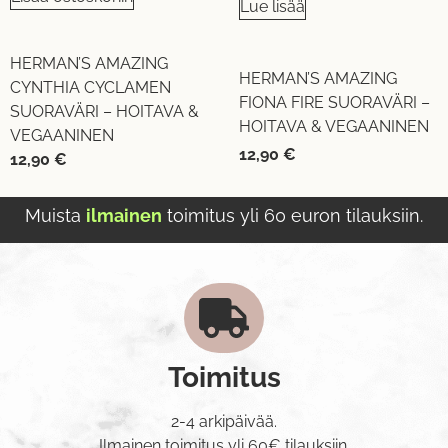
Lue lisää
HERMAN’S AMAZING
HERMAN’S AMAZING
CYNTHIA CYCLAMEN
FIONA FIRE SUORAVÄRI –
SUORAVÄRI – HOITAVA &
HOITAVA & VEGAANINEN
VEGAANINEN
12,90
€
12,90
€
Muista
ilmainen
toimitus yli 60 euron tilauksiin.
Toimitus
2-4 arkipäivää.
Ilmainen toimitus yli 60€ tilauksiin.