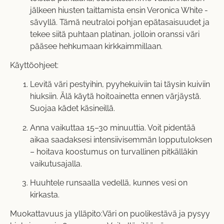
jälkeen hiusten taittamista ensin
Veronica White
-
sävyllä. Tämä neutraloi pohjan epätasaisuudet ja
tekee siitä puhtaan platinan, jolloin oranssi väri
pääsee hehkumaan kirkkaimmillaan.
Käyttöohjeet:
Levitä väri pestyihin, pyyhekuiviin tai täysin kuiviin
hiuksiin. Älä käytä hoitoainetta ennen värjäystä.
Suojaa kädet käsineillä.
Anna vaikuttaa 15–30 minuuttia. Voit pidentää
aikaa saadaksesi intensiivisemmän lopputuloksen
– hoitava koostumus on turvallinen pitkälläkin
vaikutusajalla.
Huuhtele runsaalla vedellä, kunnes vesi on
kirkasta.
Muokattavuus ja ylläpito:Väri on puolikestävä ja pysyy