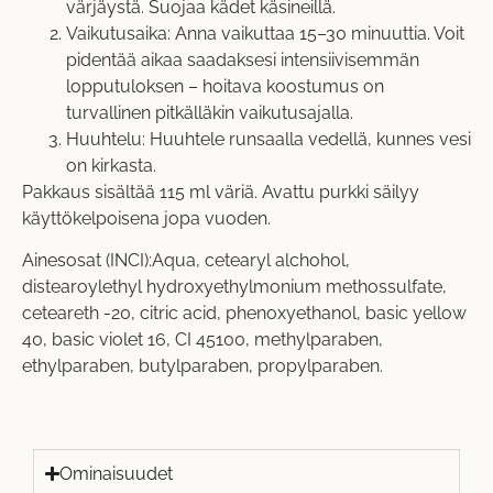
värjäystä. Suojaa kädet käsineillä.
Vaikutusaika: Anna vaikuttaa 15–30 minuuttia. Voit
pidentää aikaa saadaksesi intensiivisemmän
lopputuloksen – hoitava koostumus on
turvallinen pitkälläkin vaikutusajalla.
Huuhtelu: Huuhtele runsaalla vedellä, kunnes vesi
on kirkasta.
Pakkaus sisältää 115 ml väriä. Avattu purkki säilyy
käyttökelpoisena jopa vuoden.
Ainesosat (INCI):Aqua, cetearyl alchohol,
distearoylethyl hydroxyethylmonium methossulfate,
ceteareth -20, citric acid, phenoxyethanol, basic yellow
40, basic violet 16, CI 45100, methylparaben,
ethylparaben, butylparaben, propylparaben.
Ominaisuudet