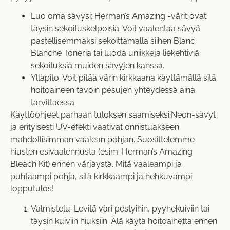
Luo oma sävysi: Herman’s Amazing -värit ovat
täysin sekoituskelpoisia. Voit vaalentaa sävyä
pastellisemmaksi sekoittamalla siihen
Blanc
Blanche Toneria
tai luoda uniikkeja liekehtiviä
sekoituksia muiden sävyjen kanssa.
Ylläpito: Voit pitää värin kirkkaana käyttämällä sitä
hoitoaineen tavoin pesujen yhteydessä aina
tarvittaessa.
Käyttöohjeet parhaan tuloksen saamiseksi:Neon-sävyt
ja erityisesti UV-efekti vaativat onnistuakseen
mahdollisimman vaalean pohjan. Suosittelemme
hiusten esivaalennusta (esim.
Herman’s Amazing
Bleach Kit
) ennen värjäystä. Mitä vaaleampi ja
puhtaampi pohja, sitä kirkkaampi ja hehkuvampi
lopputulos!
Valmistelu: Levitä väri pestyihin, pyyhekuiviin tai
täysin kuiviin hiuksiin. Älä käytä hoitoainetta ennen