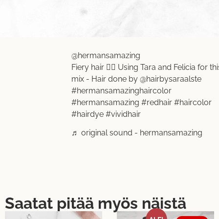
@hermansamazing
Fiery hair ❤️‍🔥 Using Tara and Felicia for thi
mix - Hair done by @hairbysaraalste
#hermansamazinghaircolor
#hermansamazing
#redhair
#haircolor
#hairdye
#vividhair
♬ original sound - hermansamazing
Saatat pitää myös näistä