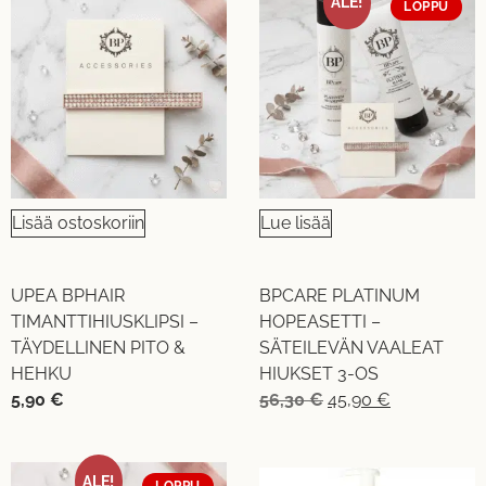
ALE!
LOPPU
Lisää ostoskoriin
Lue lisää
UPEA BPHAIR
BPCARE PLATINUM
TIMANTTIHIUSKLIPSI –
HOPEASETTI –
TÄYDELLINEN PITO &
SÄTEILEVÄN VAALEAT
HEHKU
HIUKSET 3-OS
5,90
€
56,30
€
45,90
€
ALE!
LOPPU