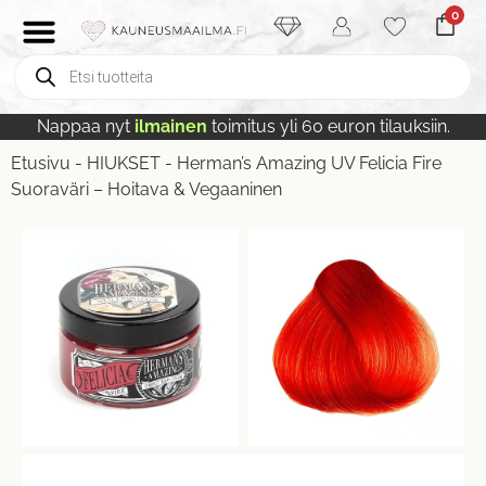
0
Nappaa nyt
ilmainen
toimitus yli 60 euron tilauksiin.
Etusivu
-
HIUKSET
-
Herman’s Amazing UV Felicia Fire
Suoraväri – Hoitava & Vegaaninen