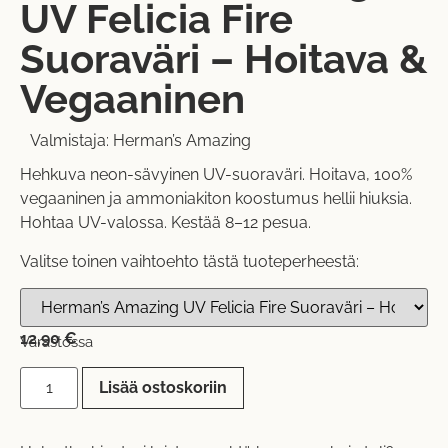
UV Felicia Fire
Suoraväri – Hoitava &
Vegaaninen
Valmistaja:
Herman’s Amazing
Hehkuva neon-sävyinen UV-suoraväri. Hoitava, 100%
vegaaninen ja ammoniakiton koostumus hellii hiuksia.
Hohtaa UV-valossa. Kestää 8–12 pesua.
Valitse toinen vaihtoehto tästä tuoteperheestä:
12,90
€
Varastossa
Lisää ostoskoriin