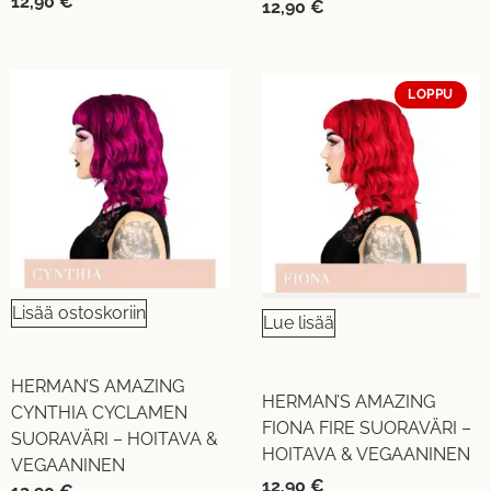
12,90
€
12,90
€
LOPPU
Lisää ostoskoriin
Lue lisää
HERMAN’S AMAZING
HERMAN’S AMAZING
CYNTHIA CYCLAMEN
FIONA FIRE SUORAVÄRI –
SUORAVÄRI – HOITAVA &
HOITAVA & VEGAANINEN
VEGAANINEN
12,90
€