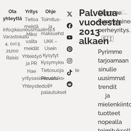
Palvelua
Ota
Yritys
Ohje
Olemme
yhteyttä
Tietoa
Toimitus-
vuodesta
Suomalaine
meistä
ja
2013
perheyritys.
info@kauneusmaailma.fi
maksuehdot
Miksi
Varastokatu
alkaen
🇫🇮
valita
UKK –
4, ovi 5
meidät
Usein
21200
Pyrimme
Kysytyt
Yhteistyö
Raisio
tarjoamaan
Kysymykset
ja PR
sinulle
Tietosuojaseloste
Hae
uusimmat
yritysasiakkaaksi
Peruutukset
ja
Yhteystiedot
trendit
palautukset
ja
mielenkiint
tuotteet
nopealla
toimituksell