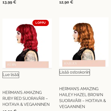
13,99
€
12,90
€
LOPPU
Lisää ostoskoriin
Lue lisää
HERMAN’S AMAZING
HERMAN’S AMAZING
HAILEY HAZEL BROWN
RUBY RED SUORAVÄRI –
SUORAVÄRI – HOITAVA &
HOITAVA & VEGAANINEN
VEGAANINEN