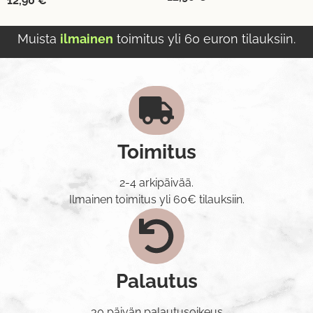
12,90
€
Muista
ilmainen
toimitus yli 60 euron tilauksiin.
Toimitus
2-4 arkipäivää.
Ilmainen toimitus yli 60€ tilauksiin.
Palautus
30 päivän palautusoikeus