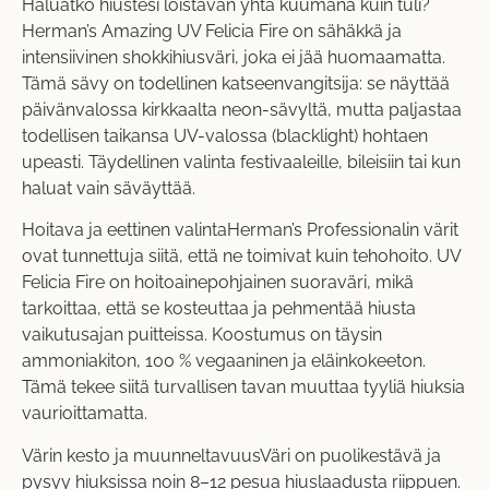
Haluatko hiustesi loistavan yhtä kuumana kuin tuli?
Herman’s Amazing UV Felicia Fire on sähäkkä ja
intensiivinen shokkihiusväri, joka ei jää huomaamatta.
Tämä sävy on todellinen katseenvangitsija: se näyttää
päivänvalossa kirkkaalta neon-sävyltä, mutta paljastaa
todellisen taikansa UV-valossa (blacklight) hohtaen
upeasti. Täydellinen valinta festivaaleille, bileisiin tai kun
haluat vain säväyttää.
Hoitava ja eettinen valintaHerman’s Professionalin värit
ovat tunnettuja siitä, että ne toimivat kuin tehohoito. UV
Felicia Fire on hoitoainepohjainen suoraväri, mikä
tarkoittaa, että se kosteuttaa ja pehmentää hiusta
vaikutusajan puitteissa. Koostumus on täysin
ammoniakiton, 100 % vegaaninen ja eläinkokeeton.
Tämä tekee siitä turvallisen tavan muuttaa tyyliä hiuksia
vaurioittamatta.
Värin kesto ja muunneltavuusVäri on puolikestävä ja
pysyy hiuksissa noin 8–12 pesua hiuslaadusta riippuen.