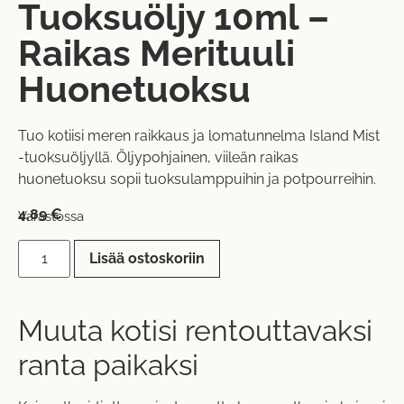
Tuoksuöljy 10ml –
Raikas Merituuli
Huonetuoksu
Tuo kotiisi meren raikkaus ja lomatunnelma Island Mist
-tuoksuöljyllä. Öljypohjainen, viileän raikas
huonetuoksu sopii tuoksulamppuihin ja potpourreihin.
4,89
€
Varastossa
Lisää ostoskoriin
Muuta kotisi rentouttavaksi
ranta paikaksi