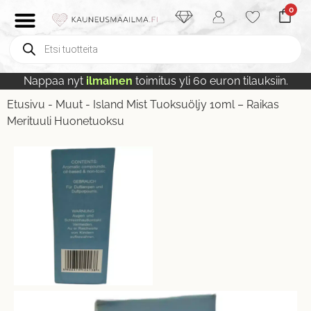
0
Nappaa nyt
ilmainen
toimitus yli 60 euron tilauksiin.
Etusivu
-
Muut
-
Island Mist Tuoksuöljy 10ml – Raikas
Merituuli Huonetuoksu