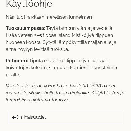
Käyttöohje
Näin luot raikkaan merellisen tunnelman:
Tuoksulampussa:
Täytä lampun ylämalja vedellä.
Lisää veteen 3–5 tippaa Island Mist -öljyä riippuen
huoneen koosta. Sytytä lämpökynttilä maljan alle ja
anna höyryn levittää tuoksua.
Potpourri:
Tiputa muutama tippa öljyä suoraan
kuivattujen kukkien, simpukankuorien tai koristeiden
päälle.
Varoitus: Tuote on voimakasta tiivistettä. Vältä aineen
joutumista silmiin, iholle tai limakalvoille. Säilytä lasten ja
lemmikkien ulottumattomissa.
Ominaisuudet