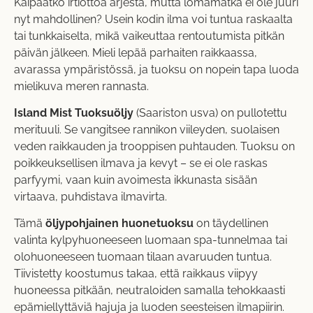
Kaipaatko irtiottoa arjesta, mutta lomamatka ei ole juuri
nyt mahdollinen? Usein kodin ilma voi tuntua raskaalta
tai tunkkaiselta, mikä vaikeuttaa rentoutumista pitkän
päivän jälkeen. Mieli lepää parhaiten raikkaassa,
avarassa ympäristössä, ja tuoksu on nopein tapa luoda
mielikuva meren rannasta.
Island Mist Tuoksuöljy
(Saariston usva) on pullotettu
merituuli. Se vangitsee rannikon viileyden, suolaisen
veden raikkauden ja trooppisen puhtauden. Tuoksu on
poikkeuksellisen ilmava ja kevyt – se ei ole raskas
parfyymi, vaan kuin avoimesta ikkunasta sisään
virtaava, puhdistava ilmavirta.
Tämä
öljypohjainen huonetuoksu
on täydellinen
valinta kylpyhuoneeseen luomaan spa-tunnelmaa tai
olohuoneeseen tuomaan tilaan avaruuden tuntua.
Tiivistetty koostumus takaa, että raikkaus viipyy
huoneessa pitkään, neutraloiden samalla tehokkaasti
epämiellyttäviä hajuja ja luoden seesteisen ilmapiirin.