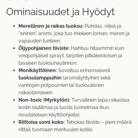
Ominaisuudet ja Hyödyt
Merellinen ja raikas tuoksu:
Puhdas, viileä ja
"sininen" aromi, joka tuo mieleen loman, meren ja
vapauden tunteen.
Öljypohjainen tiiviste:
Haihtuu hitaammin kuin
vesipohjaiset sprayt, tarjoten pitkäkestoisen ja
tasaisen tuoksunautinnon.
Monikäyttöinen:
Soveltuu erinomaisesti
tuoksulamppuihin
(aromalyhtyihin) sekä
vanhojen potpourrien tai tuoksukivien
raikastamiseen.
Non-toxic (Myrkytön):
Turvallinen tapa raikastaa
kodin sisäilmaa ja luoda tunnelmaa (kun
noudatetaan käyttöohjeita).
Riittoisa 10ml koko:
Tehokas tiiviste – pieni määrä
riittää tuomaan merituulen kotiisi.