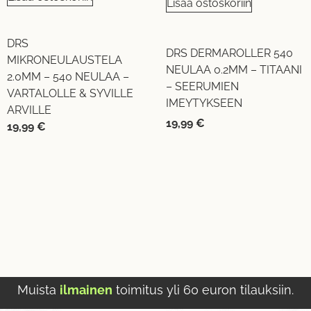
Lisää ostoskoriin
DRS
DRS DERMAROLLER 540
MIKRONEULAUSTELA
NEULAA 0.2MM – TITAANI
2.0MM – 540 NEULAA –
– SEERUMIEN
VARTALOLLE & SYVILLE
IMEYTYKSEEN
ARVILLE
19,99
€
19,99
€
Muista
ilmainen
toimitus yli 60 euron tilauksiin.