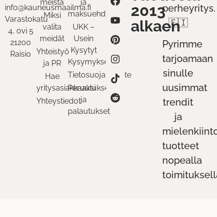
meistä
ja
2013
perheyritys.
info@kauneusmaailma.fi
maksuehdot
Miksi
Varastokatu
alkaen
🇫🇮
valita
UKK –
4, ovi 5
meidät
Usein
21200
Pyrimme
Kysytyt
Yhteistyö
Raisio
tarjoamaan
Kysymykset
ja PR
sinulle
Tietosuojaseloste
Hae
uusimmat
yritysasiakkaaksi
Peruutukset
ja
Yhteystiedot
trendit
palautukset
ja
mielenkiint
tuotteet
nopealla
toimituksell