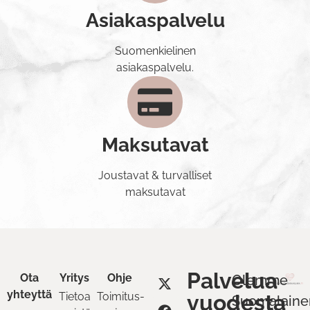
Asiakaspalvelu
Suomenkielinen
asiakaspalvelu.
Maksutavat
Joustavat & turvalliset
maksutavat
Palvelua
Ota
Yritys
Ohje
Olemme
yhteyttä
Tietoa
Toimitus-
vuodesta
Suomalaine