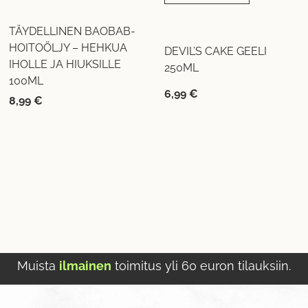
TÄYDELLINEN BAOBAB-
HOITOÖLJY – HEHKUA
DEVIL’S CAKE GEELI
IHOLLE JA HIUKSILLE
250ML
100ML
6,99
€
8,99
€
Muista
ilmainen
toimitus yli 60 euron tilauksiin.