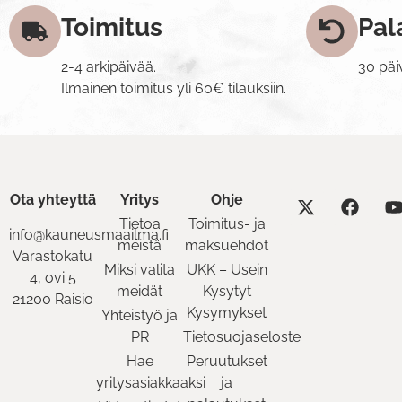
Toimitus
Pal
2-4 arkipäivää.
30 päi
Ilmainen toimitus yli 60€ tilauksiin.
Ota yhteyttä
Yritys
Ohje
Tietoa
Toimitus- ja
info@kauneusmaailma.fi
meistä
maksuehdot
Varastokatu
Miksi valita
UKK – Usein
4, ovi 5
meidät
Kysytyt
21200 Raisio
Kysymykset
Yhteistyö ja
PR
Tietosuojaseloste
Hae
Peruutukset
yritysasiakkaaksi
ja