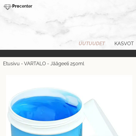
Pro
center
UUTUUDET
KASVOT
Etusivu
-
VARTALO
-
Jäägeeli 250ml