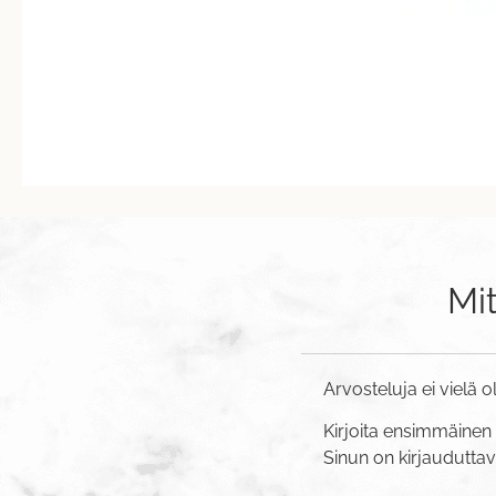
Mi
Arvosteluja ei vielä o
Kirjoita ensimmäinen 
Sinun on
kirjaudutta