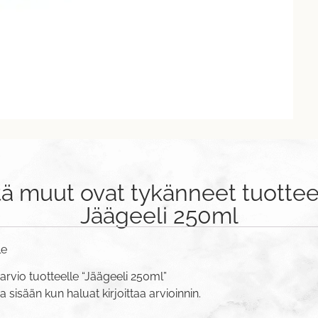
tä muut ovat tykänneet tuottee
Jäägeeli 250ml
le
arvio tuotteelle “Jäägeeli 250ml”
va sisään
kun haluat kirjoittaa arvioinnin.