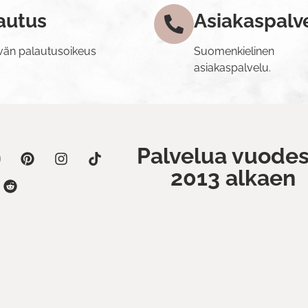
autus
Asiakaspalv
vän palautusoikeus
Suomenkielinen
asiakaspalvelu.
Palvelua vuodes
2013 alkaen