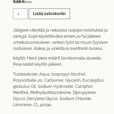
9,99
€
Varastossa
Lisää ostoskoriin
Jäägeeli viilentää ja raikastaa raajojen kolotuksia ja
särkyjä. Sopii käytettäväksi ennen ja/tai jälkeen
urheilusuoristuksen, rankan työn tai muun fyysisen
rasituksen. Raikas ja virkistävä mentholin tuoksu.
Käyttö: Hiero pieni määrä tarvitsemalla alueelle.
Pese kädet käytön jälkeen.
Tuoteseloste: Aqua, Isopropyl Alcohol,
Polysorbate-20, Carbomer, Glycerin, Eucalyptus
globulus Oil, Sodium Hydroxide, Camphor,
Menthol, Methylisothiazolinone, Dipropylene
Glycol, Decylene Glycol, Sodium Chloride,
Limonene, CL 42090