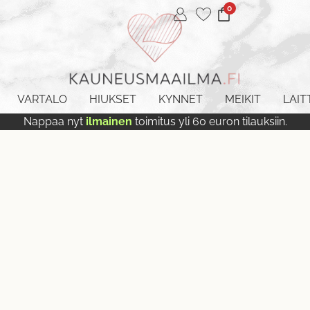
0
VARTALO
HIUKSET
KYNNET
MEIKIT
LAIT
Nappaa nyt
ilmainen
toimitus yli 60 euron tilauksiin.