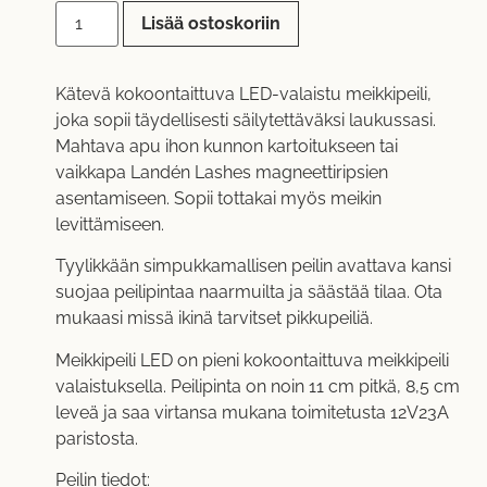
Lisää ostoskoriin
Kätevä kokoontaittuva LED-valaistu meikkipeili,
joka sopii täydellisesti säilytettäväksi laukussasi.
Mahtava apu ihon kunnon kartoitukseen tai
vaikkapa Landén Lashes magneettiripsien
asentamiseen. Sopii tottakai myös meikin
levittämiseen.
Tyylikkään simpukkamallisen peilin avattava kansi
suojaa peilipintaa naarmuilta ja säästää tilaa. Ota
mukaasi missä ikinä tarvitset pikkupeiliä.
Meikkipeili LED on pieni kokoontaittuva meikkipeili
valaistuksella. Peilipinta on noin 11 cm pitkä, 8,5 cm
leveä ja saa virtansa mukana toimitetusta 12V23A
paristosta.
Peilin tiedot: