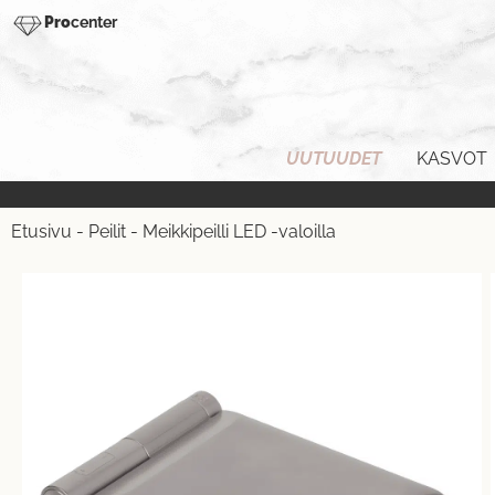
Pro
center
UUTUUDET
KASVOT
Etusivu
-
Peilit
-
Meikkipeilli LED -valoilla