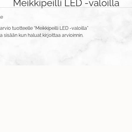
Meikkipeilli LED -valoilla
le
rvio tuotteelle “Meikkipeilli LED -valoilla”
va sisään
kun haluat kirjoittaa arvioinnin.