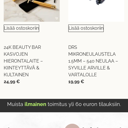
Lisää ostoskoriin
Lisää ostoskoriin
24K BEAUTY BAR
DRS
KASVOJEN
MIKRONEULAUSTELA
HIERONTALAITE –
1.5MM – 540 NEULAA –
KIINTEYTTÄVÄ &
SYVILLE ARVILLE &
KULTAINEN
VARTALOLLE
24,99
€
19,99
€
Muista
ilmainen
toimitus yli 60 euron tilauksiin.