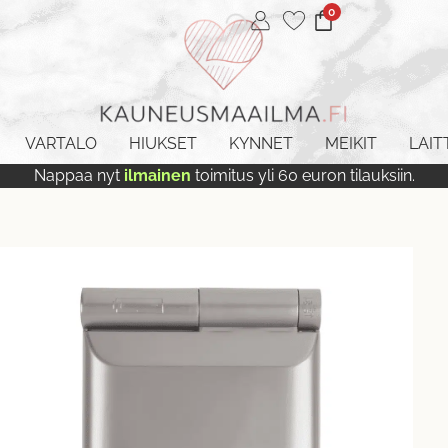
0
VARTALO
HIUKSET
KYNNET
MEIKIT
LAIT
Nappaa nyt
ilmainen
toimitus yli 60 euron tilauksiin.