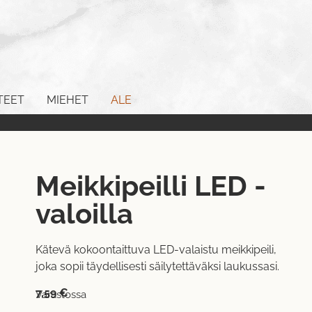
TEET
MIEHET
ALE
Meikkipeilli LED -
valoilla
Kätevä kokoontaittuva LED-valaistu meikkipeili,
joka sopii täydellisesti säilytettäväksi laukussasi.
7,59
€
Varastossa