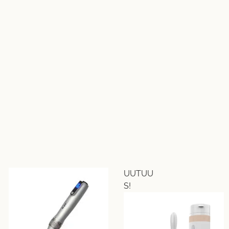
UUTUU
S!