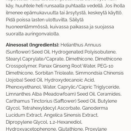
käy, huuhtele heti runsaalla puhtaalla vedellä. Jos iholla
ilmenee epämukavuutta tai ärsytystä, keskeytä käyttö.
Pidä poissa lasten ulottuvilta. Säilytä
huoneenlämmössä, kuivassa paikassa ja suojassa
suoralta auringonvalolta.
Ainesosat (Ingredients):
Helianthus Annuus
(Sunflower) Seed Oil, Hydrogenated Polyisobutene,
Stearyl Caprylate/Caprate, Dimethicone, Dimethicone
Crosspolymer, Panax Ginseng Root Water, PEG-10
Dimethicone, Sorbitan Trioleate, Simmondsia Chinensis
(Jojoba) Seed Oil, Hydroxydecanoic Acid,
Phenoxyethanol, Water, Caprylic/Capric Triglyceride,
Limnanthes Alba (Meadowfoam) Seed Oil, Ceramides,
Carthamus Tinctorius (Safflower) Seed Oil, Butylene
Glycol, Tetrahexyldecyl Ascorbate, Ganoderma
Lucidum Extract, Angelica Sinensis Extract,
Dipropylene Glycol, 1,2-Hexanediol,
Hydroxyacetophenone, Glutathione, Proxylane