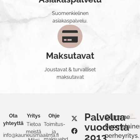
Suomenkielinen
asiakaspalvelu.
Maksutavat
Joustavat & turvalliset
maksutavat
Palvelua
Ota
Yritys
Ohje
Olemme
yhteyttä
Tietoa
Toimitus-
vuodesta
Suomalaine
meistä
ja
2013
perheyritys.
info@kauneusmaailma.fi
maksuehdot