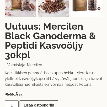
Uutuus: Mercilen
Black Ganoderma &
Peptidi Kasvoöljy
30kpl
Valmistaja:
Mercilen
Koe silkkisen pehmeä iho ja upea hehku! Mercilenin
ylelliset kasvoöljykapselit häivyttävät juonteita ja tuovat
kasvoillesi nuorekasta elinvoimaa helposti kotona.
35,90
€
Varastossa
Lisää ostoskoriin