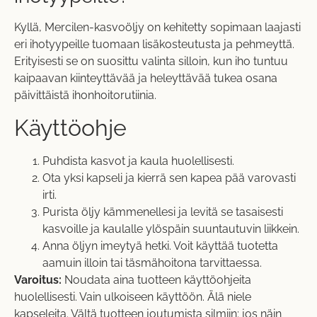
Kyllä, Mercilen-kasvoöljy on kehitetty sopimaan laajasti
eri ihotyypeille tuomaan lisäkosteutusta ja pehmeyttä.
Erityisesti se on suosittu valinta silloin, kun iho tuntuu
kaipaavan kiinteyttävää ja heleyttävää tukea osana
päivittäistä ihonhoitorutiinia.
Käyttöohje
Puhdista kasvot ja kaula huolellisesti.
Ota yksi kapseli ja kierrä sen kapea pää varovasti
irti.
Purista öljy kämmenellesi ja levitä se tasaisesti
kasvoille ja kaulalle ylöspäin suuntautuvin liikkein.
Anna öljyn imeytyä hetki. Voit käyttää tuotetta
aamuin illoin tai täsmähoitona tarvittaessa.
Varoitus:
Noudata aina tuotteen käyttöohjeita
huolellisesti. Vain ulkoiseen käyttöön. Älä niele
kapseleita. Vältä tuotteen joutumista silmiin; jos näin