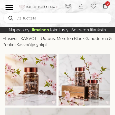
0
Nappaa nyt
ilmainen
toimitus yli 60 euron tilauksiin.
Etusivu
-
KASVOT
-
Uutuus: Mercilen Black Ganoderma &
Peptidi Kasvoöljy 30kpl