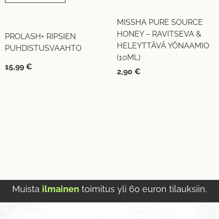
MISSHA PURE SOURCE
HONEY – RAVITSEVA &
PROLASH+ RIPSIEN
HELEYTTÄVÄ YÖNAAMIO
PUHDISTUSVAAHTO
(10ML)
15,99
€
2,90
€
Muista
ilmainen
toimitus yli 60 euron tilauksiin.