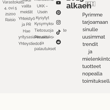
Miksi
Varastokatu
alkaen
🇫🇮
valita
UKK –
4, ovi 5
meidät
Usein
21200
Pyrimme
Kysytyt
Yhteistyö
Raisio
tarjoamaan
Kysymykset
ja PR
sinulle
Tietosuojaseloste
Hae
uusimmat
yritysasiakkaaksi
Peruutukset
ja
Yhteystiedot
trendit
palautukset
ja
mielenkiint
tuotteet
nopealla
toimituksell