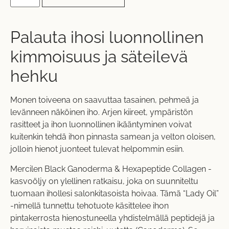
Palauta ihosi luonnollinen
kimmoisuus ja säteilevä
hehku
Monen toiveena on saavuttaa tasainen, pehmeä ja
levänneen näköinen iho. Arjen kiireet, ympäristön
rasitteet ja ihon luonnollinen ikääntyminen voivat
kuitenkin tehdä ihon pinnasta samean ja velton oloisen,
jolloin hienot juonteet tulevat helpommin esiin.
Mercilen Black Ganoderma & Hexapeptide Collagen -
kasvoöljy on ylellinen ratkaisu, joka on suunniteltu
tuomaan ihollesi salonkitasoista hoivaa. Tämä “Lady Oil”
-nimellä tunnettu tehotuote käsittelee ihon
pintakerrosta hienostuneella yhdistelmällä peptidejä ja