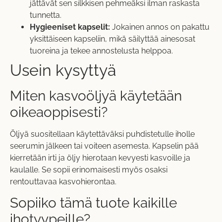
jättävät sen silkkisen pehmeäksi ilman raskasta
tunnetta.
Hygieeniset kapselit:
Jokainen annos on pakattu
yksittäiseen kapseliin, mikä säilyttää ainesosat
tuoreina ja tekee annostelusta helppoa.
Usein kysyttyä
Miten kasvoöljyä käytetään
oikeaoppisesti?
Öljyä suositellaan käytettäväksi puhdistetulle iholle
seerumin jälkeen tai voiteen asemesta. Kapselin pää
kierretään irti ja öljy hierotaan kevyesti kasvoille ja
kaulalle. Se sopii erinomaisesti myös osaksi
rentouttavaa kasvohierontaa.
Sopiiko tämä tuote kaikille
ihotyypeille?