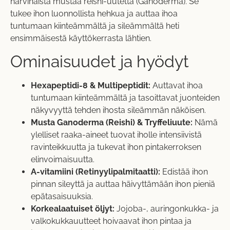
harvinaista mustaa reishi-uutetta (Ganoderma). Se
tukee ihon luonnollista hehkua ja auttaa ihoa
tuntumaan kiinteämmältä ja sileämmältä heti
ensimmäisestä käyttökerrasta lähtien.
Ominaisuudet ja hyödyt
Hexapeptidi-8 & Multipeptidit:
Auttavat ihoa
tuntumaan kiinteämmältä ja tasoittavat juonteiden
näkyvyyttä tehden ihosta sileämmän näköisen.
Musta Ganoderma (Reishi) & Tryffeliuute:
Nämä
ylelliset raaka-aineet tuovat iholle intensiivistä
ravinteikkuutta ja tukevat ihon pintakerroksen
elinvoimaisuutta.
A-vitamiini (Retinyylipalmitaatti):
Edistää ihon
pinnan sileyttä ja auttaa häivyttämään ihon pieniä
epätasaisuuksia.
Korkealaatuiset öljyt:
Jojoba-, auringonkukka- ja
valkokukkauutteet hoivaavat ihon pintaa ja