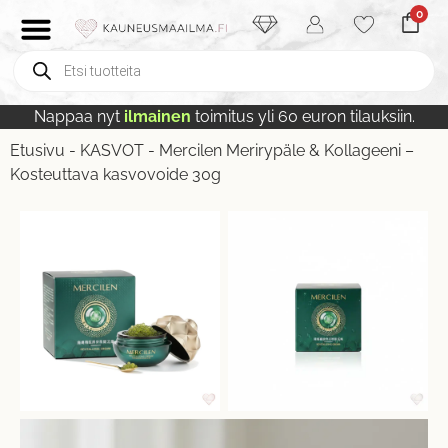
0
Nappaa nyt
ilmainen
toimitus yli 60 euron tilauksiin.
Etusivu
-
KASVOT
-
Mercilen Merirypäle & Kollageeni –
Kosteuttava kasvovoide 30g