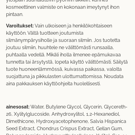
kosmeettinen valmiste on kokonaan imeytynyt ihon
pintaan.
Varoitukset:
Vain ulkoiseen ja henkilökohtaiseen
käyttöön. Vältä tuotteen joutumista
silmänympärysiholle ja suoraan silmiin. Jos tuotetta
joutuu silmiin, huuhtele ne välittömästi runsaalla,
puhtaalla vedellä. Mikäli iholla ilmenee epämukavaa
tunnetta tai ärsytystä, lopeta käyttö välittömästi. Säilytä
tuote huoneenlämmössä, kuivassa paikassa, valolta
suojattuna ja pikkulasten ulottumattomissa. Noudata
aina pakkauksen käyttöohjeita huolellisesti.
ainesosat:
Water, Butylene Glycol, Glycerin, Glycereth-
26, Xylitylglucoside, Anhydroxylitol, 1,2-Hexanediol,
Dimethicone, Hydroxyacetophenone, Salvia Hispanica
Seed Extract, Chondrus Crispus Extract, Gellan Gum,