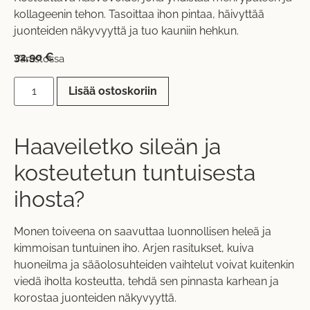
kollageenin tehon. Tasoittaa ihon pintaa, häivyttää
juonteiden näkyvyyttä ja tuo kauniin hehkun.
32,90
€
Varastossa
Lisää ostoskoriin
Haaveiletko sileän ja
kosteutetun tuntuisesta
ihosta?
Monen toiveena on saavuttaa luonnollisen heleä ja
kimmoisan tuntuinen iho. Arjen rasitukset, kuiva
huoneilma ja sääolosuhteiden vaihtelut voivat kuitenkin
viedä iholta kosteutta, tehdä sen pinnasta karhean ja
korostaa juonteiden näkyvyyttä.