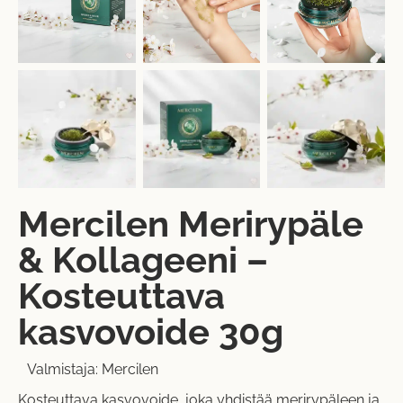
Mercilen Merirypäle
& Kollageeni –
Kosteuttava
kasvovoide 30g
Valmistaja:
Mercilen
Kosteuttava kasvovoide, joka yhdistää merirypäleen ja