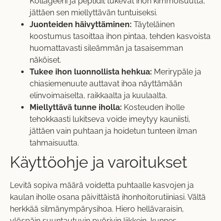
Kollageeni ja peptidit tukevat ihon kimmoisuutta,
jättäen sen miellyttävän tuntuiseksi.
Juonteiden häivyttäminen:
Täyteläinen
koostumus tasoittaa ihon pintaa, tehden kasvoista
huomattavasti sileämmän ja tasaisemman
näköiset.
Tukee ihon luonnollista hehkua:
Merirypäle ja
chiasiemenuute auttavat ihoa näyttämään
elinvoimaiselta, raikkaalta ja kuulaalta.
Miellyttävä tunne iholla:
Kosteuden iholle
tehokkaasti lukitseva voide imeytyy kauniisti,
jättäen vain puhtaan ja hoidetun tunteen ilman
tahmaisuutta.
Käyttöohje ja varoitukset
Levitä sopiva määrä voidetta puhtaalle kasvojen ja
kaulan iholle osana päivittäistä ihonhoitorutiiniasi. Vältä
herkkää silmänympärysihoa. Hiero hellävaraisin,
ylöspäin suuntautuvin pyörivin liikkein, kunnes