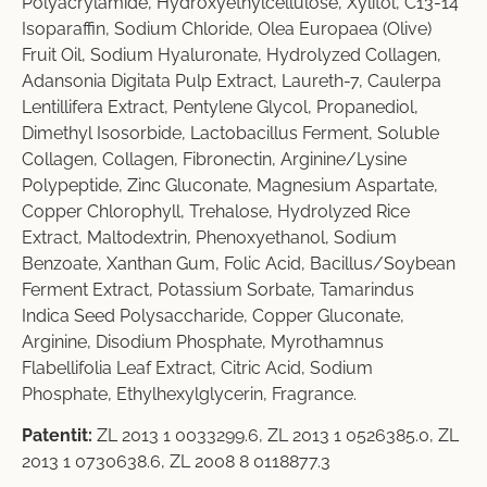
Polyacrylamide, Hydroxyethylcellulose, Xylitol, C13-14
Isoparaffin, Sodium Chloride, Olea Europaea (Olive)
Fruit Oil, Sodium Hyaluronate, Hydrolyzed Collagen,
Adansonia Digitata Pulp Extract, Laureth-7, Caulerpa
Lentillifera Extract, Pentylene Glycol, Propanediol,
Dimethyl Isosorbide, Lactobacillus Ferment, Soluble
Collagen, Collagen, Fibronectin, Arginine/Lysine
Polypeptide, Zinc Gluconate, Magnesium Aspartate,
Copper Chlorophyll, Trehalose, Hydrolyzed Rice
Extract, Maltodextrin, Phenoxyethanol, Sodium
Benzoate, Xanthan Gum, Folic Acid, Bacillus/Soybean
Ferment Extract, Potassium Sorbate, Tamarindus
Indica Seed Polysaccharide, Copper Gluconate,
Arginine, Disodium Phosphate, Myrothamnus
Flabellifolia Leaf Extract, Citric Acid, Sodium
Phosphate, Ethylhexylglycerin, Fragrance.
Patentit:
ZL 2013 1 0033299.6
,
ZL 2013 1 0526385.0
,
ZL
2013 1 0730638.6
,
ZL 2008 8 0118877.3