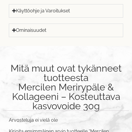
Käyttöohje ja Varoitukset
Ominaisuudet
Mitä muut ovat tykänneet
tuotteesta
Mercilen Merirypäle &
Kollageeni – Kosteuttava
kasvovoide 30g
Arvosteluja ei vielä ole
Kirjoita ensimmäinen arvio tuotteelle “Mercilen