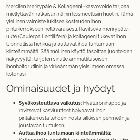
Mercilen Merirypäle & Kollageeni -kasvovoide tarjoaa
miellyttävän ratkaisun näihin kosmeettisiin huoliin. Tämä
ylellinen valmiste lukitsee kosteuden ihon
pintakerrokseen hellävaraisesti. Ravitseva merirypäle-
uute (Caulerpa Lentillifera) ja kollageeni tukevat ihon
luonnollista hehkua ja auttavat ihoa tuntumaan
kiinteämmältä. Säännöllinen käyttö tasoittaa juonteiden
näkyvyyttä, tarjoten sinulle ammattitasoisen
ihonhoitorutiinin ja virkeämmän yleisilmeen omassa
kotonasi.
Ominaisuudet ja hyödyt
Syväkosteuttava vaikutus:
Hyaluronihappo ja
ravitsevat kasviuutteet hoivaavat ihon
pintakerrosta tehden ihosta silkkisen pehmeän ja
joustavan tuntuisen.
Auttaa ihoa tuntumaan kiinteämmältä: