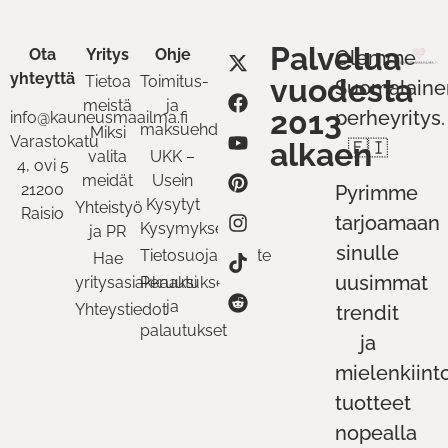
Palvelua
Ota
Yritys
Ohje
Olemme
yhteyttä
Tietoa
Toimitus-
vuodesta
Suomalaine
meistä
ja
2013
perheyritys.
info@kauneusmaailma.fi
maksuehdot
Miksi
Varastokatu
alkaen
🇫🇮
valita
UKK –
4, ovi 5
meidät
Usein
21200
Pyrimme
Kysytyt
Yhteistyö
Raisio
tarjoamaan
Kysymykset
ja PR
sinulle
Tietosuojaseloste
Hae
uusimmat
yritysasiakkaaksi
Peruutukset
ja
Yhteystiedot
trendit
palautukset
ja
mielenkiint
tuotteet
nopealla