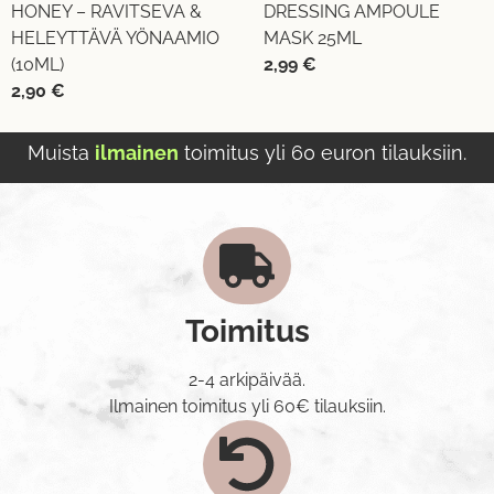
HONEY – RAVITSEVA &
DRESSING AMPOULE
HELEYTTÄVÄ YÖNAAMIO
MASK 25ML
(10ML)
2,99
€
2,90
€
Muista
ilmainen
toimitus yli 60 euron tilauksiin.
Toimitus
2-4 arkipäivää.
Ilmainen toimitus yli 60€ tilauksiin.