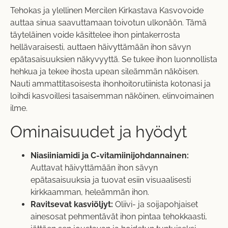
Tehokas ja ylellinen Mercilen Kirkastava Kasvovoide
auttaa sinua saavuttamaan toivotun ulkonäön. Tämä
täyteläinen voide käsittelee ihon pintakerrosta
hellävaraisesti, auttaen häivyttämään ihon sävyn
epätasaisuuksien näkyvyyttä. Se tukee ihon luonnollista
hehkua ja tekee ihosta upean sileämmän näköisen.
Nauti ammattitasoisesta ihonhoitorutiinista kotonasi ja
loihdi kasvoillesi tasaisemman näköinen, elinvoimainen
ilme.
Ominaisuudet ja hyödyt
Niasiiniamidi ja C-vitamiinijohdannainen:
Auttavat häivyttämään ihon sävyn
epätasaisuuksia ja tuovat esiin visuaalisesti
kirkkaamman, heleämmän ihon.
Ravitsevat kasviöljyt:
Oliivi- ja soijapohjaiset
ainesosat pehmentävät ihon pintaa tehokkaasti,