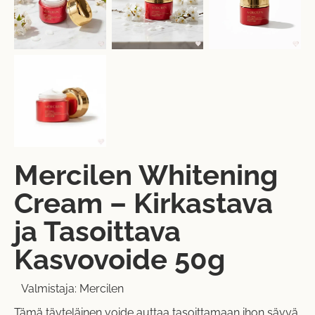
Mercilen Whitening
Cream – Kirkastava
ja Tasoittava
Kasvovoide 50g
Valmistaja:
Mercilen
Tämä täyteläinen voide auttaa tasoittamaan ihon sävyä