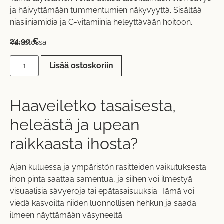
ja häivyttämään tummentumien näkyvyyttä. Sisältää
niasiiniamidia ja C-vitamiinia heleyttävään hoitoon.
24,90
€
Varastossa
Lisää ostoskoriin
Haaveiletko tasaisesta,
heleästä ja upean
raikkaasta ihosta?
Ajan kuluessa ja ympäristön rasitteiden vaikutuksesta
ihon pinta saattaa samentua, ja siihen voi ilmestyä
visuaalisia sävyeroja tai epätasaisuuksia. Tämä voi
viedä kasvoilta niiden luonnollisen hehkun ja saada
ilmeen näyttämään väsyneeltä.