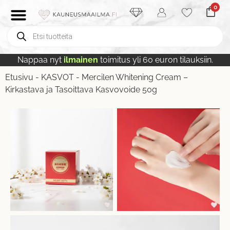
0
Nappaa nyt
ilmainen
toimitus yli 60 euron tilauksiin.
Etusivu
-
KASVOT
-
Mercilen Whitening Cream –
Kirkastava ja Tasoittava Kasvovoide 50g