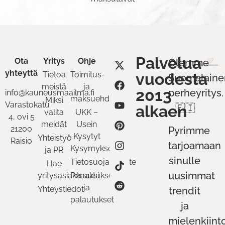
Palvelua
Ota
Yritys
Ohje
Olemme
yhteyttä
Tietoa
Toimitus-
vuodesta
Suomalaine
meistä
ja
2013
perheyritys.
info@kauneusmaailma.fi
maksuehdot
Miksi
Varastokatu
alkaen
🇫🇮
valita
UKK –
4, ovi 5
meidät
Usein
21200
Pyrimme
Kysytyt
Yhteistyö
Raisio
tarjoamaan
Kysymykset
ja PR
sinulle
Tietosuojaseloste
Hae
uusimmat
yritysasiakkaaksi
Peruutukset
ja
Yhteystiedot
trendit
palautukset
ja
mielenkiint