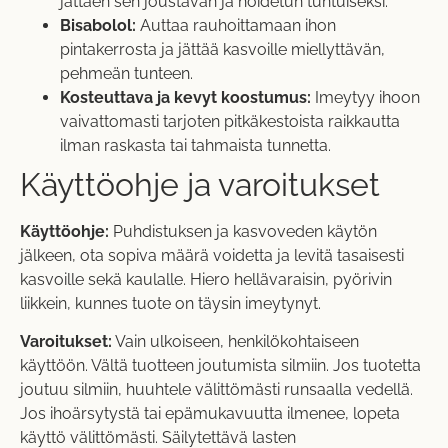
jättäen sen joustavan ja hoidetun tuntuiseksi.
Bisabolol:
Auttaa rauhoittamaan ihon
pintakerrosta ja jättää kasvoille miellyttävän,
pehmeän tunteen.
Kosteuttava ja kevyt koostumus:
Imeytyy ihoon
vaivattomasti tarjoten pitkäkestoista raikkautta
ilman raskasta tai tahmaista tunnetta.
Käyttöohje ja varoitukset
Käyttöohje:
Puhdistuksen ja kasvoveden käytön
jälkeen, ota sopiva määrä voidetta ja levitä tasaisesti
kasvoille sekä kaulalle. Hiero hellävaraisin, pyörivin
liikkein, kunnes tuote on täysin imeytynyt.
Varoitukset:
Vain ulkoiseen, henkilökohtaiseen
käyttöön. Vältä tuotteen joutumista silmiin. Jos tuotetta
joutuu silmiin, huuhtele välittömästi runsaalla vedellä.
Jos ihoärsytystä tai epämukavuutta ilmenee, lopeta
käyttö välittömästi. Säilytettävä lasten