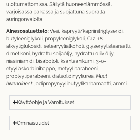
ulottumattomissa. Säilytä huoneenlämmössä,
varjoisassa paikassa ja suojattuna suoralta
auringonvalolta.
Ainesosaluettelo:
Vesi, kapryyli/kapriinitriglyseridi,
butyleeniglykoli, propyleeniglykoli, C12-18
alkyyliglukosidi, setearyylialkoholi, glyseryylistearaatti,
dimetikoni, hydrattu soijaöljy, hydrattu oliiviöljy,
niasiiniamidi, bisabololi, ksantaanikumi, 3-o-
etyyliaskorbiinihappo, metyyliparabeeni,
proplyyliparabeeni, diatsolidinyyliurea.
Muut
hivenaineet:
jodipropynyylibutyylikarbamaatti, aromi.
Käyttöohje ja Varoitukset
Ominaisuudet