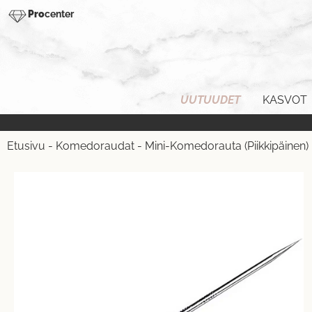
Pro
center
UUTUUDET
KASVOT
Etusivu
-
Komedoraudat
-
Mini-Komedorauta (Piikkipäinen)