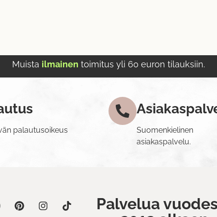
Muista
ilmainen
toimitus yli 60 euron tilauksiin.
autus
Asiakaspalv
vän palautusoikeus
Suomenkielinen
asiakaspalvelu.
Palvelua vuodes