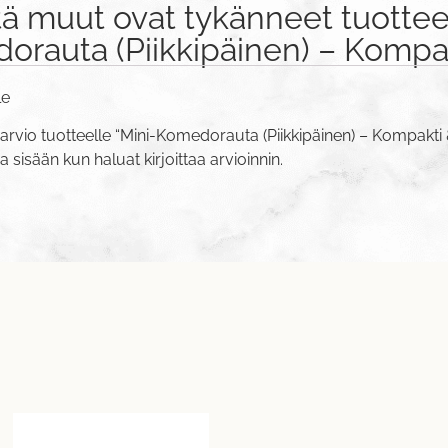
tä muut ovat tykänneet tuottee
orauta (Piikkipäinen) – Kompak
le
arvio tuotteelle “Mini-Komedorauta (Piikkipäinen) – Kompakti 
va sisään
kun haluat kirjoittaa arvioinnin.