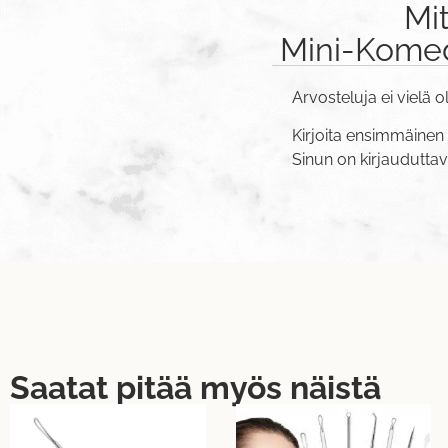
Mi
Mini-Komed
Arvosteluja ei vielä o
Kirjoita ensimmäinen 
Sinun on
kirjaudutta
Saatat pitää myös näistä