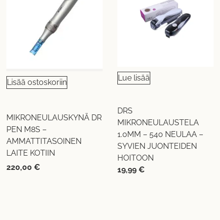
Lue lisää
Lisää ostoskoriin
DRS
MIKRONEULAUSKYNÄ DR
MIKRONEULAUSTELA
PEN M8S –
1.0MM – 540 NEULAA –
AMMATTITASOINEN
SYVIEN JUONTEIDEN
LAITE KOTIIN
HOITOON
220,00
€
19,99
€