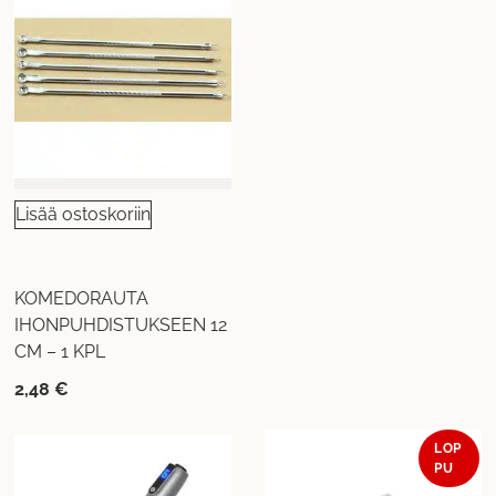
Lisää ostoskoriin
KOMEDORAUTA
IHONPUHDISTUKSEEN 12
CM – 1 KPL
2,48
€
LOP
PU