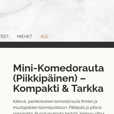
TEET
MIEHET
ALE
Mini-Komedorauta
(Piikkipäinen) –
Kompakti & Tarkka
Kätevä, pienikokoinen komedorauta finnien ja
mustapäiden täsmäpoistoon. Piikkipää ja pitävä
grippipinta. Ruostumatonta terästä. Helppo ottaa