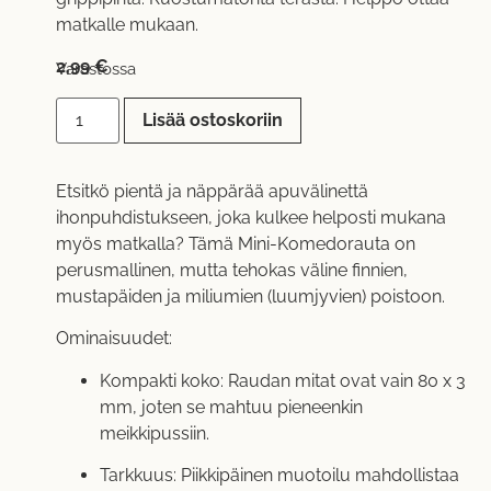
matkalle mukaan.
2,99
€
Varastossa
Lisää ostoskoriin
Etsitkö pientä ja näppärää apuvälinettä
ihonpuhdistukseen, joka kulkee helposti mukana
myös matkalla? Tämä Mini-Komedorauta on
perusmallinen, mutta tehokas väline finnien,
mustapäiden ja miliumien (luumjyvien) poistoon.
Ominaisuudet:
Kompakti koko: Raudan mitat ovat vain 80 x 3
mm, joten se mahtuu pieneenkin
meikkipussiin.
Tarkkuus: Piikkipäinen muotoilu mahdollistaa