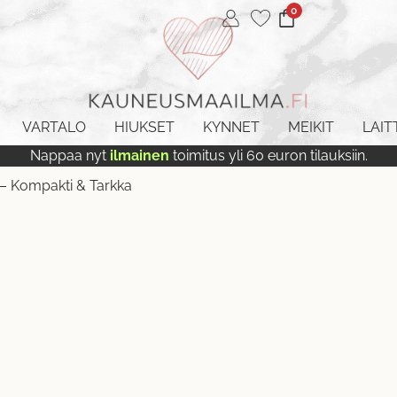
0
VARTALO
HIUKSET
KYNNET
MEIKIT
LAIT
Nappaa nyt
ilmainen
toimitus yli 60 euron tilauksiin.
 – Kompakti & Tarkka