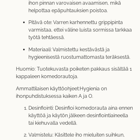
ihon pinnan varovaisen avaamisen, mikä
helpottaa epäpuhtauksien poistoa.
Pitävä ote: Varren karhennettu grippipinta
varmistaa, ettei väline luista sormissa tarkkaa
työtä tehtäessä.
Materiaali: Valmistettu kestävästä ja
hygieenisestä ruostumattomasta teräksestä.
Huomio: Tuotekuvasta poiketen pakkaus sisältää 1
kappaleen komedorautoja.
Ammattilaisen käyttöohjeet:Hygienia on
ihonpuhdistuksessa kaiken A ja O.
Desinfiointi: Desinfioi komedorauta aina ennen
käyttöä ja käytön jälkeen desinfiointiaineella
tai kiehuvalla vedellä.
Valmistelu: Käsittele iho mieluiten suihkun,