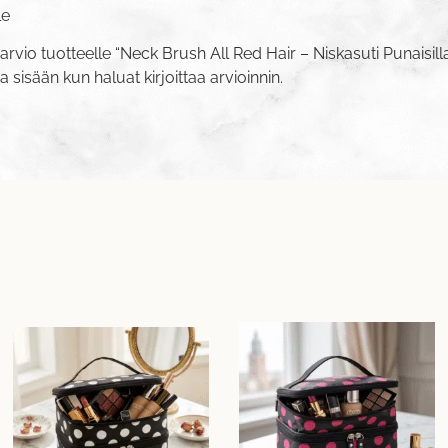
le
rvio tuotteelle “Neck Brush All Red Hair – Niskasuti Punaisilla
va sisään
kun haluat kirjoittaa arvioinnin.