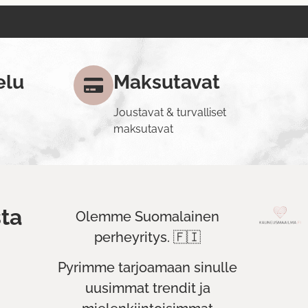
elu
Maksutavat
Joustavat & turvalliset
maksutavat
ta
Olemme Suomalainen
perheyritys. 🇫🇮
Pyrimme tarjoamaan sinulle
uusimmat trendit ja