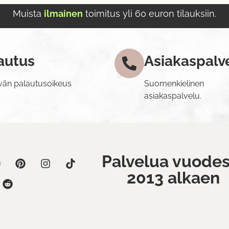
Muista
ilmainen
toimitus yli 60 euron tilauksiin.
autus
Asiakaspalv
vän palautusoikeus
Suomenkielinen
asiakaspalvelu.
Palvelua vuodes
2013 alkaen