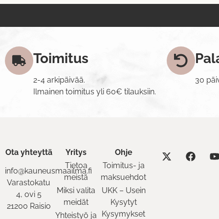
Toimitus
Pal
2-4 arkipäivää.
30 päi
Ilmainen toimitus yli 60€ tilauksiin.
Ota yhteyttä
Yritys
Ohje
Tietoa
Toimitus- ja
info@kauneusmaailma.fi
meistä
maksuehdot
Varastokatu
Miksi valita
UKK – Usein
4, ovi 5
meidät
Kysytyt
21200 Raisio
Kysymykset
Yhteistyö ja