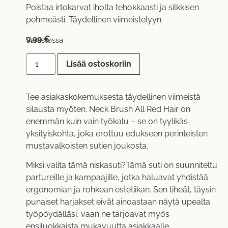
Poistaa irtokarvat iholta tehokkaasti ja silkkisen
pehmeästi. Täydellinen viimeistelyyn.
9,99
€
Varastossa
Lisää ostoskoriin
Tee asiakaskokemuksesta täydellinen viimeistä
silausta myöten. Neck Brush All Red Hair on
enemmän kuin vain työkalu – se on tyylikäs
yksityiskohta, joka erottuu edukseen perinteisten
mustavalkoisten sutien joukosta.
Miksi valita tämä niskasuti?Tämä suti on suunniteltu
partureille ja kampaajille, jotka haluavat yhdistää
ergonomian ja rohkean estetiikan. Sen tiheät, täysin
punaiset harjakset eivät ainoastaan näytä upealta
työpöydälläsi, vaan ne tarjoavat myös
ensiluokkaista mukavuutta asiakkaalle.