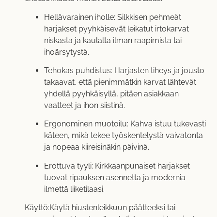
Hellävarainen iholle: Silkkisen pehmeät
harjakset pyyhkäisevät leikatut irtokarvat
niskasta ja kaulalta ilman raapimista tai
ihoärsytystä.
Tehokas puhdistus: Harjasten tiheys ja jousto
takaavat, että pienimmätkin karvat lähtevät
yhdellä pyyhkäisyllä, pitäen asiakkaan
vaatteet ja ihon siistinä.
Ergonominen muotoilu: Kahva istuu tukevasti
käteen, mikä tekee työskentelystä vaivatonta
ja nopeaa kiireisinäkin päivinä.
Erottuva tyyli: Kirkkaanpunaiset harjakset
tuovat ripauksen asennetta ja modernia
ilmettä liiketilaasi.
Käyttö:Käytä hiustenleikkuun päätteeksi tai