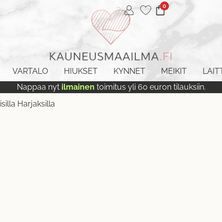
0
VARTALO
HIUKSET
KYNNET
MEIKIT
LAIT
Nappaa nyt
ilmainen
toimitus yli 60 euron tilauksiin.
illa Harjaksilla