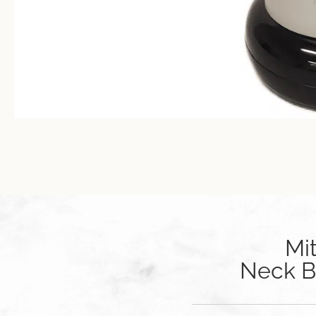
Mi
Neck Br