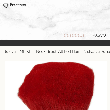
Pro
center
UUTUUDET
KASVOT
Etusivu
-
MEIKIT
-
Neck Brush All Red Hair – Niskasuti Punais