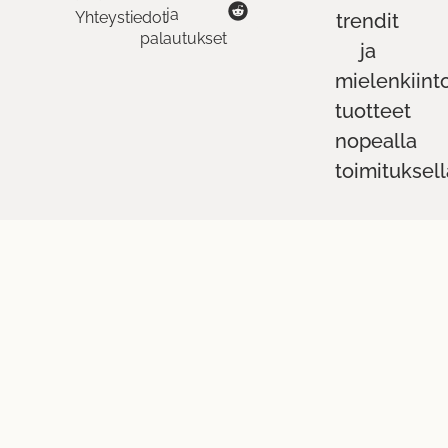
ja
Yhteystiedot
trendit
palautukset
ja
mielenkiint
tuotteet
nopealla
toimituksell