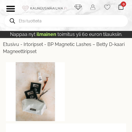
0
Nappaa nyt
ilmainen
toimitus yli 60 euron tilauksiin.
Etusivu
-
Irtoripset
-
BP Magnetic Lashes – Betty D-kaari
Magneettiripset