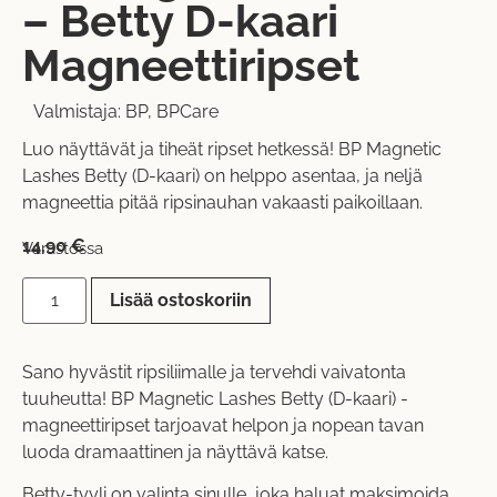
– Betty D-kaari
Magneettiripset
Valmistaja:
BP
,
BPCare
Luo näyttävät ja tiheät ripset hetkessä! BP Magnetic
Lashes Betty (D-kaari) on helppo asentaa, ja neljä
magneettia pitää ripsinauhan vakaasti paikoillaan.
14,90
€
Varastossa
Lisää ostoskoriin
Sano hyvästit ripsiliimalle ja tervehdi vaivatonta
tuuheutta! BP Magnetic Lashes Betty (D-kaari) -
magneettiripset tarjoavat helpon ja nopean tavan
luoda dramaattinen ja näyttävä katse.
Betty-tyyli on valinta sinulle, joka haluat maksimoida