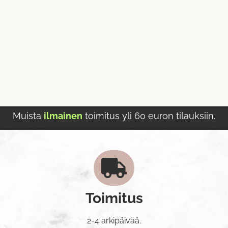
Muista
ilmainen
toimitus yli 60 euron tilauksiin.
Toimitus
2-4 arkipäivää.