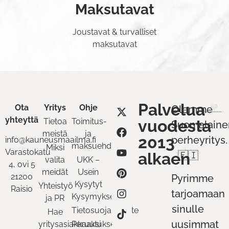
Maksutavat
Joustavat & turvalliset
maksutavat
Palvelua
Ota
Yritys
Ohje
Olemme
yhteyttä
Tietoa
Toimitus-
vuodesta
Suomalaine
meistä
ja
2013
perheyritys.
info@kauneusmaailma.fi
maksuehdot
Miksi
Varastokatu
alkaen
🇫🇮
valita
UKK –
4, ovi 5
meidät
Usein
21200
Pyrimme
Kysytyt
Yhteistyö
Raisio
tarjoamaan
Kysymykset
ja PR
sinulle
Tietosuojaseloste
Hae
uusimmat
yritysasiakkaaksi
Peruutukset