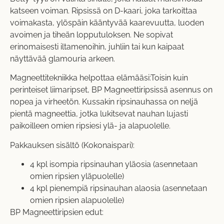
katseen voiman. Ripsissä on D-kaari, joka tarkoittaa
voimakasta, ylöspäin kääntyvää kaarevuutta, luoden
avoimen ja tiheän lopputuloksen. Ne sopivat
erinomaisesti iltamenoihin, juhliin tai kun kaipaat
näyttävää glamouria arkeen.
Magneettitekniikka helpottaa elämääsi:Toisin kuin
perinteiset liimaripset, BP Magneettiripsissä asennus on
nopea ja virheetön. Kussakin ripsinauhassa on neljä
pientä magneettia, jotka lukitsevat nauhan lujasti
paikoilleen omien ripsiesi ylä- ja alapuolelle.
Pakkauksen sisältö (Kokonaispari):
4 kpl isompia ripsinauhan yläosia (asennetaan
omien ripsien yläpuolelle)
4 kpl pienempiä ripsinauhan alaosia (asennetaan
omien ripsien alapuolelle)
BP Magneettiripsien edut: